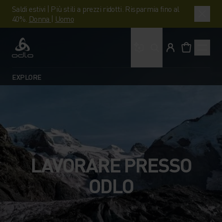
Saldi estivi | Più stili a prezzi ridotti. Risparmia fino al
40%.
Donna
|
Uomo
Cosa stai cercando?
Odlo
EXPLORE
LAVORARE PRESSO
ODLO