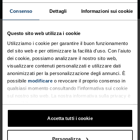
Consenso
Dettagli
Informazioni sui cookie
Questo sito web utilizza i cookie
Rapporto vita/lavoro
Utilizziamo i cookie per garantire il buon funzionamento
del sito web e per ottimizzare la facilità d'uso. Con l'aiuto
Godersi il tempo libero e restare sereni.
dei cookie, possiamo analizzare il nostro sito web,
visualizzare contenuti personalizzati e utilizzare dati
Fitness
anonimizzati per la personalizzazione degli annunci. È
possibile
modificare
o revocare il proprio consenso in
Accesso al centro fitness interno .
qualsiasi momento consultando l'informativa sui cookie
sul nostro sito web. La nostra informativa sulla privacy è
Impatto globale
disponibile
qui
.
Guidate la svolta con noi .
Accetta tutti i cookie
Sostenibilità
Siamo leader nel settore
sostenibilità
.
Personalizza