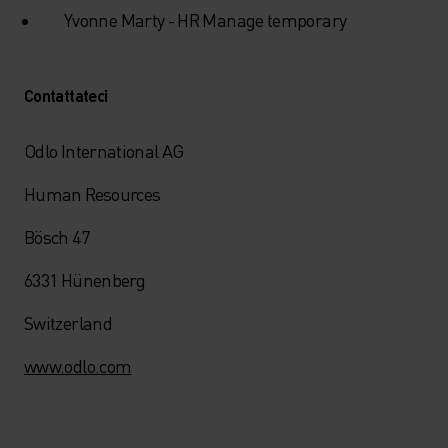
Yvonne Marty - HR Manage temporary
Contattateci
Odlo International AG
Human Resources
Bösch 47
6331 Hünenberg
Switzerland
www.odlo.com