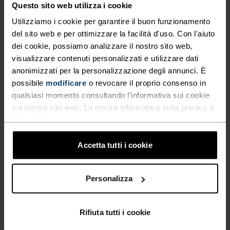
Questo sito web utilizza i cookie
Fascia Ceramicool
Quarter Calzini
Utilizziamo i cookie per garantire il buon funzionamento
Performance Run
del sito web e per ottimizzare la facilità d'uso. Con l'aiuto
CHF 16.00
CHF 20.00
CHF 16.00
CHF 20.00
dei cookie, possiamo analizzare il nostro sito web,
(34)
(8)
-20%
-20%
visualizzare contenuti personalizzati e utilizzare dati
Saldi estivi
Saldi estivi
anonimizzati per la personalizzazione degli annunci. È
possibile
modificare
o revocare il proprio consenso in
%
%
%
qualsiasi momento consultando l'informativa sui cookie
sul nostro sito web. La nostra informativa sulla privacy è
Marsupio Sports Utility
Calzini Corti Performance
Waistband
Run
disponibile
qui
.
CHF 40.00
CHF 50.00
CHF 14.40
CHF 18.00
Accetta tutti i cookie
(7)
(8)
-20%
-20%
Saldi estivi
Saldi estivi
Personalizza
%
%
%
Crew Calzini Performance
Crew Calzini Essential
Rifiuta tutti i cookie
Run