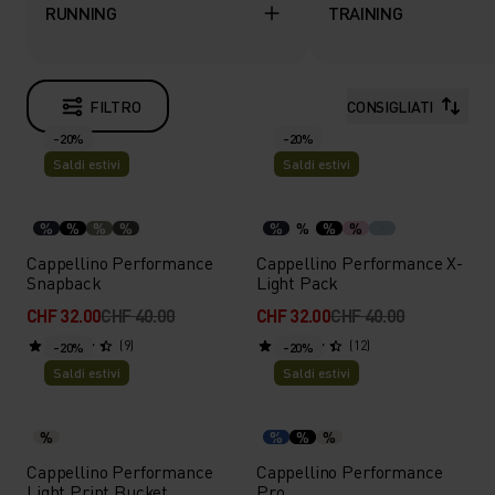
RUNNING
TRAINING
FILTRO
CONSIGLIATI
-20%
-20%
Saldi estivi
Saldi estivi
%
%
%
%
%
%
%
%
Cappellino Performance
Cappellino Performance X-
Snapback
Light Pack
CHF 32.00
CHF 40.00
CHF 32.00
CHF 40.00
(9)
(12)
-20%
-20%
Saldi estivi
Saldi estivi
%
%
%
%
Cappellino Performance
Cappellino Performance
Light Print Bucket
Pro