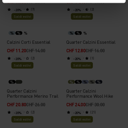
CHF 17.60
CHF 22.00
CHF 14.40
CHF 18.00
(7)
(2)
-20%
-20%
Saldi estivi
Saldi estivi
%
%
%
%
%
%
Calzini Corti Essential
Quarter Calzini Essential
CHF 11.20
CHF 14.00
CHF 12.80
CHF 16.00
(2)
(1)
-20%
-20%
Saldi estivi
Saldi estivi
%
%
%
%
%
%
Quarter Calzini
Quarter Calzini
Performance Merino Trail
Performance Wool Hike
CHF 20.80
CHF 26.00
CHF 24.00
CHF 30.00
(2)
(21)
-20%
-20%
Saldi estivi
Saldi estivi