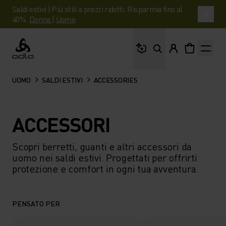
Saldi estivi | Più stili a prezzi ridotti. Risparmia fino al
40%.
Donna
|
Uomo
Cosa stai cercando?
Odlo
UOMO
SALDI ESTIVI
ACCESSORIES
ACCESSORI
Scopri berretti, guanti e altri accessori da
uomo nei saldi estivi. Progettati per offrirti
protezione e comfort in ogni tua avventura.
PENSATO PER