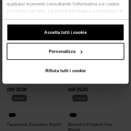
qualsiasi momento consultando l'informativa sui cookie
sul nostro sito web. La nostra informativa sulla privacy è
%
%
disponibile
qui
.
Tubolare Poly Knit Warm
Fascia Competition Fan
Reflective
Warm
Accetta tutti i cookie
CHF 35.00
CHF 35.00
Unisex
Unisex
Personalizza
Berretto da sci di fondo
Scaldacollo da sci di fondo
Rifiuta tutti i cookie
Odlo x Engadin
Odlo x Engadin
Skimarathon
Skimarathon
CHF 30.00
CHF 25.00
Unisex
Unisex
Facemask Evolution Warm
Berretto Polyknit Fan
Warm