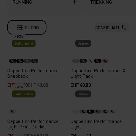
RUNNING
TREKKING
FILTRO
CONSIGLIATI
-20%
Saldi estivi
Unisex
%
%
%
%
%
%
%
%
Cappellino Performance
Cappellino Performance X-
Snapback
Light Pack
CHF 32.00
CHF 40.00
CHF 40.00
-20%
Saldi estivi
Unisex
%
%
%
%
%
%
Cappellino Performance
Cappellino Performance
Light Print Bucket
Light
CHF 40.00
CHF 50.00
CHF 40.00