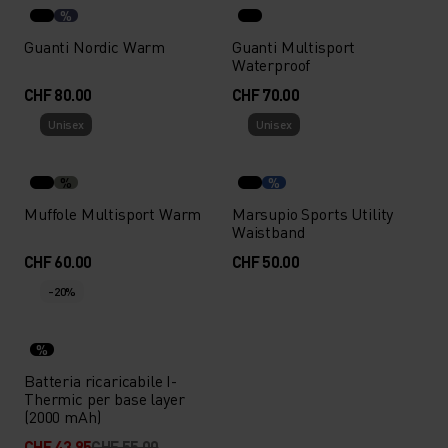
%
Guanti Nordic Warm
Guanti Multisport
Waterproof
CHF 80.00
CHF 70.00
Unisex
Unisex
%
%
Muffole Multisport Warm
Marsupio Sports Utility
Waistband
CHF 60.00
CHF 50.00
-20%
%
Batteria ricaricabile I-
Thermic per base layer
(2000 mAh)
CHF 43.95
CHF 55.00