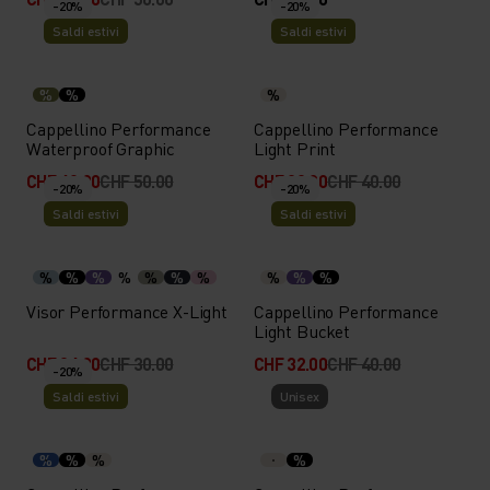
-20%
-20%
Saldi estivi
Saldi estivi
%
%
%
Cappellino Performance
Cappellino Performance
Waterproof Graphic
Light Print
CHF 40.00
CHF 50.00
CHF 32.00
CHF 40.00
-20%
-20%
Saldi estivi
Saldi estivi
%
%
%
%
%
%
%
%
%
%
Visor Performance X-Light
Cappellino Performance
Light Bucket
CHF 24.00
CHF 30.00
CHF 32.00
CHF 40.00
-20%
Saldi estivi
Unisex
%
%
%
%