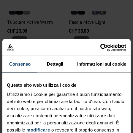
%
%
Tubolare Active Warm
Fascia Move Light
CHF 23.00
CHF 35.00
Unisex
Unisex
%
%
%
Consenso
Dettagli
Informazioni sui cookie
Berretto Polyknit Warm
Tubolare Ceramiwarm Pro
CHF 28.00
CHF 35.00
Unisex
Unisex
Questo sito web utilizza i cookie
Utilizziamo i cookie per garantire il buon funzionamento
%
%
%
%
del sito web e per ottimizzare la facilità d'uso. Con l'aiuto
dei cookie, possiamo analizzare il nostro sito web,
Berretto Move Light
Berretto Merino Warm
visualizzare contenuti personalizzati e utilizzare dati
CHF 40.00
CHF 40.00
anonimizzati per la personalizzazione degli annunci. È
Unisex
Unisex
possibile
modificare
o revocare il proprio consenso in