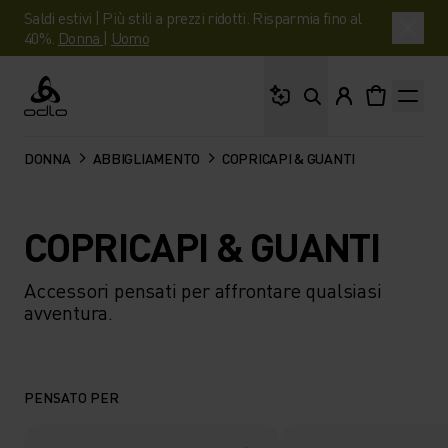
Saldi estivi | Più stili a prezzi ridotti. Risparmia fino al
40%.
Donna
|
Uomo
Cosa stai cercando?
Odlo
DONNA
ABBIGLIAMENTO
COPRICAPI & GUANTI
COPRICAPI & GUANTI
Accessori pensati per affrontare qualsiasi
avventura.
PENSATO PER