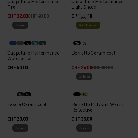
Cappellino Performance
Cappellino Performance
Pro
Light Shade
CHF 32.00
CHF 40.00
CHF 50.00
-20%
Unisex
Saldi estivi
%
%
%
%
%
Cappellino Performance
Berretto Ceramicool
Waterproof
CHF 50.00
CHF 24.00
CHF 30.00
Unisex
%
%
%
Fascia Ceramicool
Berretto Polyknit Warm
Reflective
CHF 20.00
CHF 35.00
Unisex
Unisex