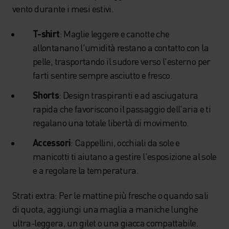
vento durante i mesi estivi.
T-shirt
: Maglie leggere e canotte che
allontanano l'umidità restano a contatto con la
pelle, trasportando il sudore verso l'esterno per
farti sentire sempre asciutto e fresco.
Shorts
: Design traspiranti e ad asciugatura
rapida che favoriscono il passaggio dell'aria e ti
regalano una totale libertà di movimento.
Accessori
: Cappellini, occhiali da sole e
manicotti ti aiutano a gestire l'esposizione al sole
e a regolare la temperatura.
Strati extra: Per le mattine più fresche o quando sali
di quota, aggiungi una maglia a maniche lunghe
ultra-leggera, un gilet o una giacca compattabile.