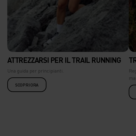
ATTREZZARSI PER IL TRAIL RUNNING
TR
Una guida per principianti.
Reg
mas
SCOPRI ORA