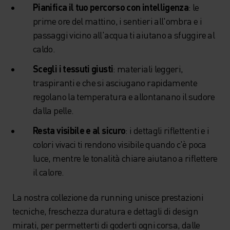
Pianifica il tuo percorso con intelligenza
: le
prime ore del mattino, i sentieri all'ombra e i
passaggi vicino all'acqua ti aiutano a sfuggire al
caldo.
Scegli i tessuti giusti
: materiali leggeri,
traspiranti e che si asciugano rapidamente
regolano la temperatura e allontanano il sudore
dalla pelle.
Resta visibile e al sicuro
: i dettagli riflettenti e i
colori vivaci ti rendono visibile quando c'è poca
luce, mentre le tonalità chiare aiutano a riflettere
il calore.
La nostra collezione da running unisce prestazioni
tecniche, freschezza duratura e dettagli di design
mirati, per permetterti di goderti ogni corsa, dalle