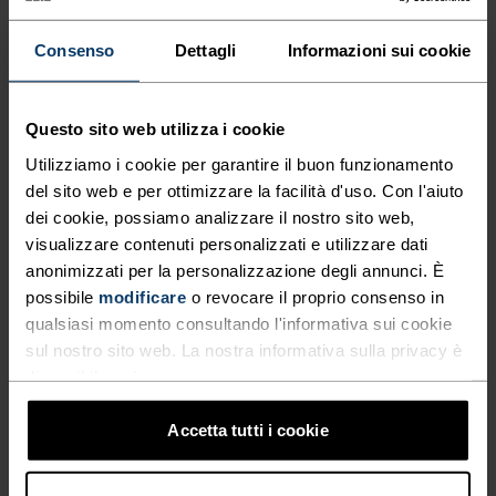
agio anche negli sforzi più intensi.

Consenso
Dettagli
Informazioni sui cookie
Per le uscite più lunghe, i pantaloncini 2-in-1 con 
slip integrato offrono supporto e riducono lo 
sfregamento tra le cosce. Cerca tagli ergonomici e 
materiali morbidi ed elastici, che minimizzano le 
Questo sito web utilizza i cookie
irritazioni anche dopo tanti chilometri.

Utilizziamo i cookie per garantire il buon funzionamento
del sito web e per ottimizzare la facilità d'uso. Con l'aiuto
Il taglio corto ed essenziale garantisce la massima 
ventilazione nelle giornate più calde. Il modello 2-
dei cookie, possiamo analizzare il nostro sito web,
in-1 aggiunge supporto per le lunghe distanze. Le 
visualizzare contenuti personalizzati e utilizzare dati
lunghezze maggiori, invece, offrono più copertura 
anonimizzati per la personalizzazione degli annunci. È
per il trail running e i terreni più vari.
possibile
modificare
o revocare il proprio consenso in
DONNA
UOMO
qualsiasi momento consultando l'informativa sui cookie
sul nostro sito web. La nostra informativa sulla privacy è
disponibile
qui
.
Accetta tutti i cookie
ACCESSORI