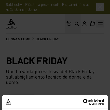
Saldi estivi | Più stili a prezzi ridotti. Risparmia fino al
40%.
Donna
|
Uomo
Cosa stai cercando?
Odlo
DONNA & UOMO
BLACK FRIDAY
BLACK FRIDAY
Goditi i vantaggi esclusivi del Black Friday
sull’abbigliamento tecnico da donna e da
uomo.
FILTRO
CONSIGLIATI