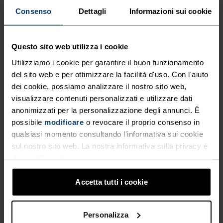
Consenso
Dettagli
Informazioni sui cookie
NESSUN RISULTATO
Questo sito web utilizza i cookie
Utilizziamo i cookie per garantire il buon funzionamento
del sito web e per ottimizzare la facilità d'uso. Con l'aiuto
dei cookie, possiamo analizzare il nostro sito web,
visualizzare contenuti personalizzati e utilizzare dati
anonimizzati per la personalizzazione degli annunci. È
SALDI BLACK FRIDAY DONNA E UOMO
possibile
modificare
o revocare il proprio consenso in
qualsiasi momento consultando l'informativa sui cookie
sul nostro sito web. La nostra informativa sulla privacy è
disponibile
qui
.
Accetta tutti i cookie
Personalizza