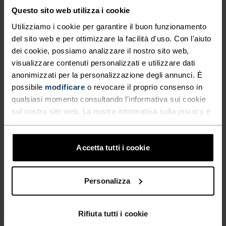
Questo sito web utilizza i cookie
Utilizziamo i cookie per garantire il buon funzionamento
del sito web e per ottimizzare la facilità d'uso. Con l'aiuto
NESSUN RISULTATO
dei cookie, possiamo analizzare il nostro sito web,
visualizzare contenuti personalizzati e utilizzare dati
anonimizzati per la personalizzazione degli annunci. È
possibile
modificare
o revocare il proprio consenso in
qualsiasi momento consultando l'informativa sui cookie
sul nostro sito web. La nostra informativa sulla privacy è
disponibile
qui
.
Accetta tutti i cookie
Personalizza
SPEDIZIONE ​​​​​​GRATUITA
In 2-5 giorni lavorativi con la Posta Svizzera
Rifiuta tutti i cookie