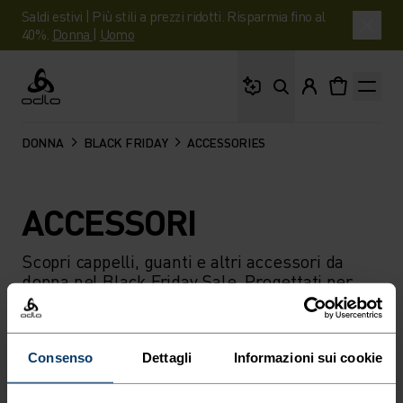
Saldi estivi | Più stili a prezzi ridotti. Risparmia fino al
40%.
Donna
|
Uomo
Cosa stai cercando?
Odlo
DONNA
BLACK FRIDAY
ACCESSORIES
ACCESSORI
Scopri cappelli, guanti e altri accessori da
donna nel Black Friday Sale. Progettati per
offrirti calore e comfort e in ogni avventura.
Consenso
Dettagli
Informazioni sui cookie
FILTRO
CONSIGLIATI