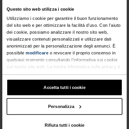
Questo sito web utilizza i cookie
Utilizziamo i cookie per garantire il buon funzionamento
del sito web e per ottimizzare la facilità d'uso. Con l'aiuto
dei cookie, possiamo analizzare il nostro sito web,
NESSUN RISULTATO
visualizzare contenuti personalizzati e utilizzare dati
anonimizzati per la personalizzazione degli annunci. È
possibile
modificare
o revocare il proprio consenso in
qualsiasi momento consultando l'informativa sui cookie
sul nostro sito web. La nostra informativa sulla privacy è
disponibile
qui
.
Accetta tutti i cookie
Personalizza
SPEDIZIONE ​​​​​​GRATUITA
Rifiuta tutti i cookie
In 2-5 giorni lavorativi con la Posta Svizzera