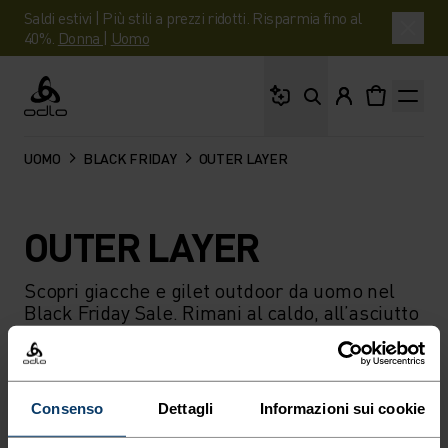
Saldi estivi | Più stili a prezzi ridotti. Risparmia fino al
40%.
Donna
|
Uomo
Cosa stai cercando?
Odlo
UOMO
BLACK FRIDAY
OUTER LAYER
OUTER LAYER
Scopri giacche e gilet outdoor da uomo nel
Black Friday Sale. Rimani al caldo, all’asciutto
e comoda in ogni corsa, escursione o
avventura sugli sci.
Consenso
Dettagli
Informazioni sui cookie
FILTRO
CONSIGLIATI