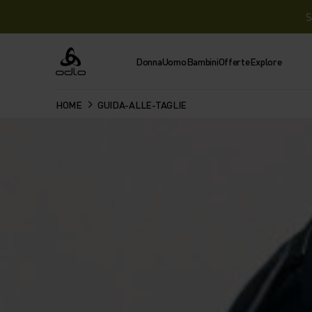
S
Donna
Uomo
Bambini
Offerte
Explore
Odlo
HOME
GUIDA-ALLE-TAGLIE