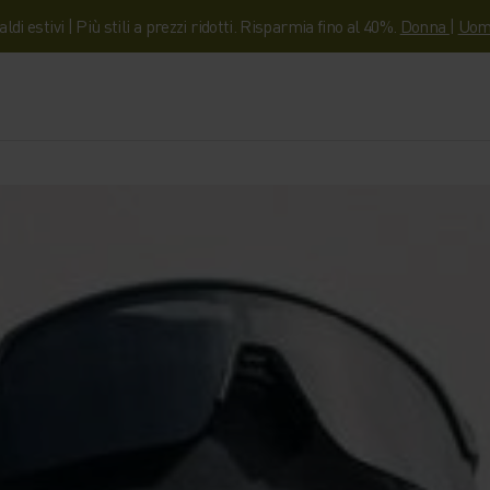
aldi estivi | Più stili a prezzi ridotti. Risparmia fino al 40%.
Donna
|
Uom