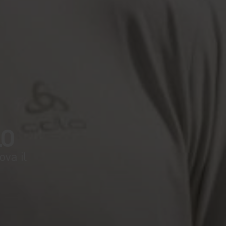
LO
ova il