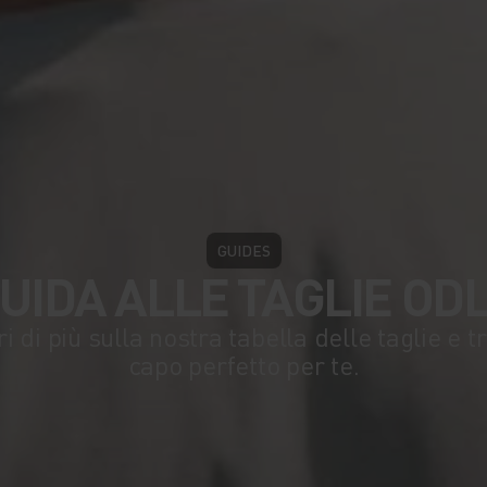
GUIDES
UIDA ALLE TAGLIE OD
i di più sulla nostra tabella delle taglie e tr
capo perfetto per te.