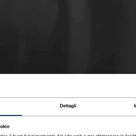
Dettagli
ookie
tire il buon funzionamento del sito web e per ottimizzare la facilit