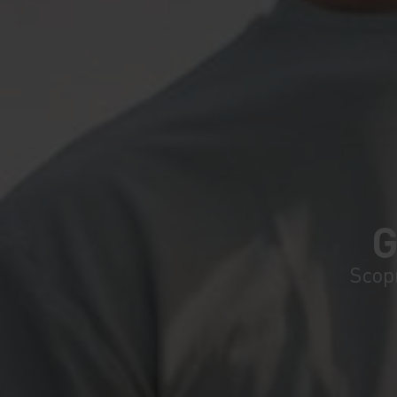
G
Scopr