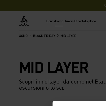
S
Donna
Uomo
Bambini
Offerte
Explore
Odlo
UOMO
BLACK FRIDAY
MID LAYER
MID LAYER
Scopri i mid layer da uomo nel Black
escursioni o lo sci.