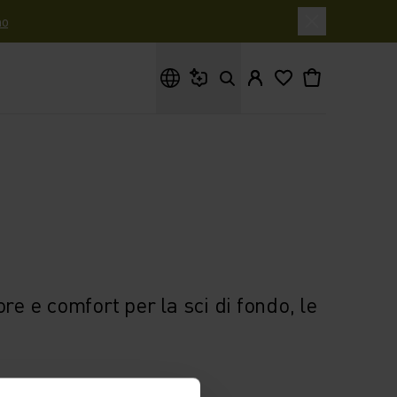
o
Cosa stai cercando?
re e comfort per la sci di fondo, le