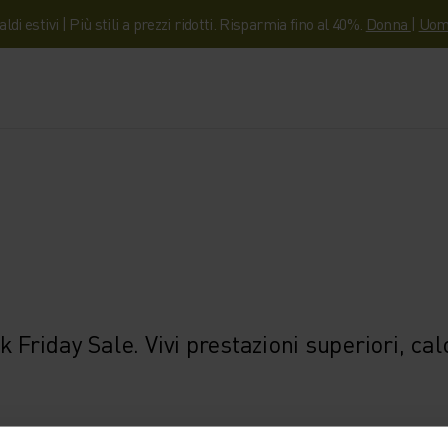
aldi estivi | Più stili a prezzi ridotti. Risparmia fino al 40%.
Donna
|
Uom
 Friday Sale. Vivi prestazioni superiori, calo