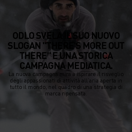
ODLO SVELA IL SUO NUOVO
SLOGAN "THERE’S MORE OUT
THERE" E UNA STORICA
CAMPAGNA MEDIATICA.
La nuova campagna mira a ispirare il risveglio
degli appassionati di attività all'aria aperta in
tutto il mondo, nel quadro di una strategia di
marca ripensata.