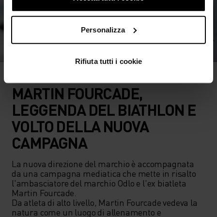
Personalizza
Rifiuta tutti i cookie
MARTIN FOURCADE,
LEGGENDA DEL BIATHLON E
VOLTO DELLA NUOVA
CAMPAGNA
La nuova direzione del marchio è accompagnata 
da una campagna mediatica che mette in risalto 
l'ambasciatore del marchio Odlo e l'ex biatleta 
Martin Fourcade.  

Da atleta di alto livello, Martin Fourcade vedeva la 
natura come un luogo di allenamento e 