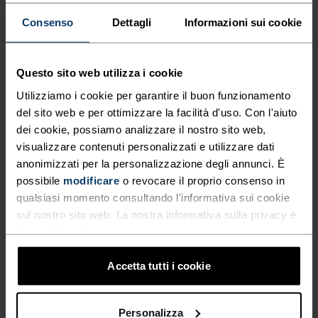
energia nel corso della vita di un capo. Rende 
Consenso
Dettagli
Informazioni sui cookie
anche la vita più semplice quando si viaggia, si fa 
escursionismo o semplicemente si indossa di più 
la propria T-shirt o base layer preferita.
Questo sito web utilizza i cookie
ABBIGLIAMENTO CON HEIQ MINT
Utilizziamo i cookie per garantire il buon funzionamento
del sito web e per ottimizzare la facilità d'uso. Con l'aiuto
dei cookie, possiamo analizzare il nostro sito web,
visualizzare contenuti personalizzati e utilizzare dati
anonimizzati per la personalizzazione degli annunci. È
possibile
modificare
o revocare il proprio consenso in
qualsiasi momento consultando l'informativa sui cookie
sul nostro sito web. La nostra informativa sulla privacy è
disponibile
qui
.
Accetta tutti i cookie
Personalizza