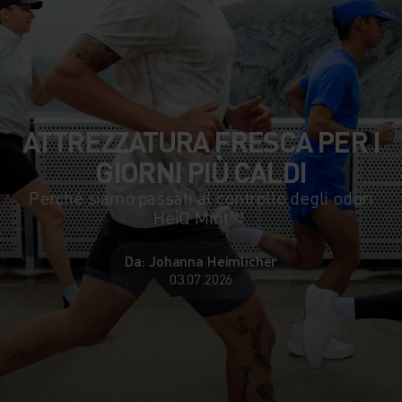
ATTREZZATURA FRESCA PER I
GIORNI PIÙ CALDI
Perché siamo passati al controllo degli odori
HeiQ Mint™.
Da: Johanna Heimlicher
03.07.2026