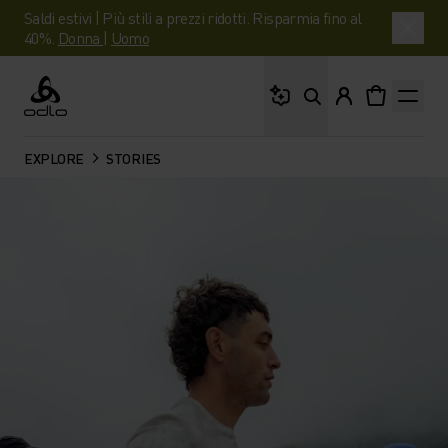
Saldi estivi | Più stili a prezzi ridotti. Risparmia fino al
40%.
Donna
|
Uomo
Cosa stai cercando?
Odlo
EXPLORE
STORIES