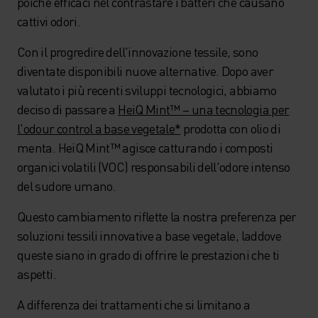
poiché efficaci nel contrastare i batteri che causano
cattivi odori.
Con il progredire dell'innovazione tessile, sono
diventate disponibili nuove alternative. Dopo aver
valutato i più recenti sviluppi tecnologici, abbiamo
deciso di passare a
HeiQ Mint™ – una tecnologia per
l'odour control a base vegetale*
prodotta con olio di
menta. HeiQ Mint™ agisce catturando i composti
organici volatili (VOC) responsabili dell'odore intenso
del sudore umano.
Questo cambiamento riflette la nostra preferenza per
soluzioni tessili innovative a base vegetale, laddove
queste siano in grado di offrire le prestazioni che ti
aspetti.
A differenza dei trattamenti che si limitano a