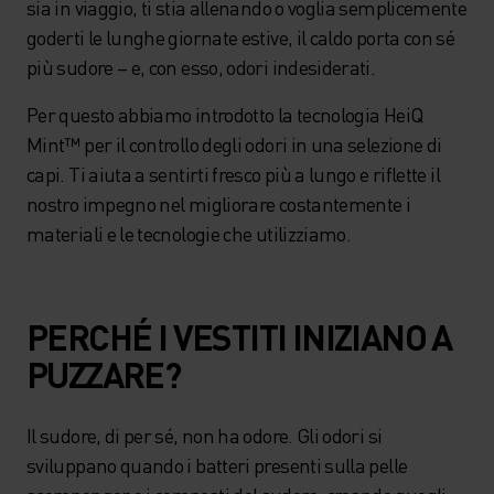
sia in viaggio, ti stia allenando o voglia semplicemente
goderti le lunghe giornate estive, il caldo porta con sé
più sudore – e, con esso, odori indesiderati.
Per questo abbiamo introdotto la tecnologia HeiQ
Mint™ per il controllo degli odori in una selezione di
capi. Ti aiuta a sentirti fresco più a lungo e riflette il
nostro impegno nel migliorare costantemente i
materiali e le tecnologie che utilizziamo.
PERCHÉ I VESTITI INIZIANO A
PUZZARE?
Il sudore, di per sé, non ha odore. Gli odori si
sviluppano quando i batteri presenti sulla pelle