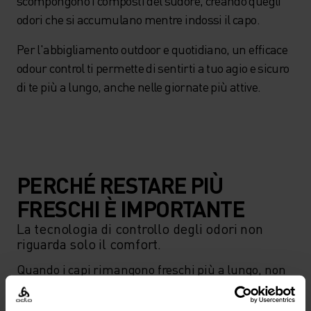
scompongono i composti del sudore, creando quegli
odori che si accumulano mentre indossi il capo.
Per l'abbigliamento outdoor e quotidiano, un efficace
odour control ti permette di sentirti a tuo agio e sicuro
di te più a lungo, anche nelle giornate più attive.
PERCHÉ RESTARE PIÙ
FRESCHI È IMPORTANTE
La tecnologia di controllo degli odori non
riguarda solo il comfort.
Quando i capi rimangono freschi più a lungo, non 
hanno bisogno di essere lavati così spesso. Ciò 
significa meno lavaggi in lavatrice, il che può 
contribuire a ridurre il consumo di acqua ed 