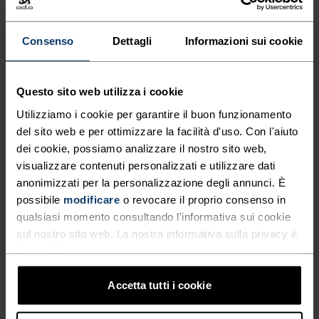
DELL'ARGENTO PER
rendono questo top ideale per una vasta gamma
RIDURRE L'ACCUMULO DI
di condizioni climatiche e attività. Indossata
Consenso
Dettagli
Informazioni sui cookie
singolarmente o come baselayer, la leggera
ODORI E OFFRIRE UNA
canottiera Cardada di Odlo è ideale per esplorare
FRESCHEZZA DURATURA,
senza limiti nel massimo comfort.
Questo sito web utilizza i cookie
MENTRE LE PROPRIETÀ DI
Utilizziamo i cookie per garantire il buon funzionamento
LEGGEREZZA E
del sito web e per ottimizzare la facilità d'uso. Con l'aiuto
dei cookie, possiamo analizzare il nostro sito web,
ASCIUGATURA RAPIDA
IN PERFETTA SINTONIA
visualizzare contenuti personalizzati e utilizzare dati
RENDONO QUESTO TOP
anonimizzati per la personalizzazione degli annunci. È
IDEALE PER UNA VASTA
possibile
modificare
o revocare il proprio consenso in
Abbigliamento da trekking comodo e versatile per
qualsiasi momento consultando l'informativa sui cookie
GAMMA DI CONDIZIONI
accompagnarti a ogni passo.
sul nostro sito web. La nostra informativa sulla privacy è
CLIMATICHE E ATTIVITÀ.
disponibile
qui
.
INDOSSATA SINGOLARMENTE
Accetta tutti i cookie
LIVELLO DI ATTIVITÀ
O COME BASELAYER, LA