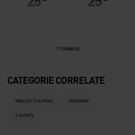
25°
25°
20°
20°
15°
15°
TORNA SU
10°
10°
5°
5°
CATEGORIE CORRELATE
0°
0°
MAGLIETTE & POLO
TREKKING
-5°
-5°
T-SHIRTS