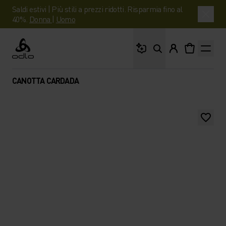
Saldi estivi | Più stili a prezzi ridotti. Risparmia fino al
40%.
Donna
|
Uomo
Cosa stai cercando?
Odlo
CANOTTA CARDADA