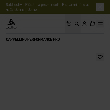
Saldi estivi | Più stili a prezzi ridotti. Risparmia fino al
40%.
Donna
|
Uomo
Cosa stai cercando?
Odlo
CAPPELLINO PERFORMANCE PRO