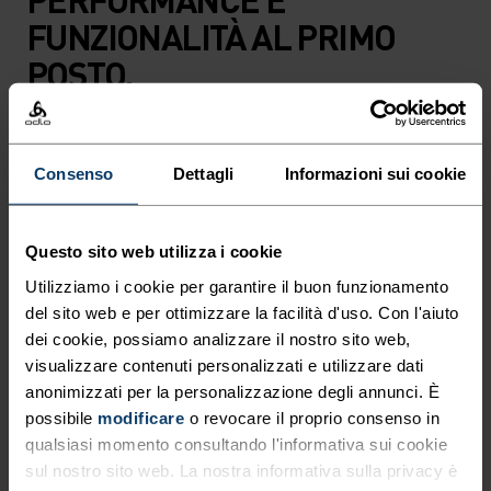
FUNZIONALITÀ AL PRIMO
POSTO.
Perfetto per correre, fare trekking e altre attività
outdoor nella stagione calda, questo cappellino è
Consenso
Dettagli
Informazioni sui cookie
dotato di pannelli superiori in ripstop leggero
elasticizzato per proteggerti dal sole. Gli inserti
Questo sito web utilizza i cookie
laterali in mesh elasticizzata con prese d’aria
Utilizziamo i cookie per garantire il buon funzionamento
tagliate al laser migliorano la traspirabilità. La
del sito web e per ottimizzare la facilità d'uso. Con l'aiuto
visiera in spugna modellabile è ultra leggera, sia
dei cookie, possiamo analizzare il nostro sito web,
quando lo indossi che quando lo porti con te in
visualizzare contenuti personalizzati e utilizzare dati
tasca. Il cordino posteriore ti permette di regolare
anonimizzati per la personalizzazione degli annunci. È
la calzata, mentre i dettagli riflettenti ti rendono
possibile
modificare
o revocare il proprio consenso in
visibile in condizione di luce scarsa. Realizzato in
qualsiasi momento consultando l'informativa sui cookie
materiale ad asciugatura rapida, per non
sul nostro sito web. La nostra informativa sulla privacy è