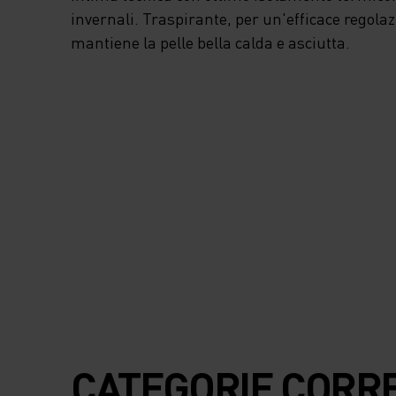
SIA AGLI ATLETI C
invernali. Traspirante, per un'efficace regola
FAN. SCEGLI TRA G
mantiene la pelle bella calda e asciutta.
SVARIATI STILI
AUTENTICI DELLA
SQUADRA NAZION
GODITI IL CALORE 
COMFORT DI QUES
FASCE TECNICHE
THERMO AIR
CATEGORIE CORR