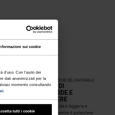
Informazioni sui cookie
à d'uso. Con l'aiuto dei
re dati anonimizzati per la
CARATTERISTICHE DEL MATERIALE
OSA ALTA
MISCELA DI
ualsiasi momento consultando
POLIAMMIDE E
ui
.
POLIESTERE
lismo -
La poliammide è leggera e
ccetta tutti i cookie
flessibile, mentre il poliestere