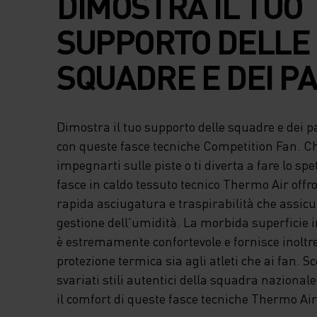
DIMOSTRA IL TUO
SUPPORTO DELLE
SQUADRE E DEI PA
NORDICI DI SCI CO
Dimostra il tuo supporto delle squadre e dei pa
QUESTE FASCE
con queste fasce tecniche Competition Fan. Ch
impegnarti sulle piste o ti diverta a fare lo sp
TECNICHE COMPE
fasce in caldo tessuto tecnico Thermo Air offr
rapida asciugatura e traspirabilità che assic
FAN. CHE TU
gestione dell'umidità. La morbida superficie 
PREFERISCA
è estremamente confortevole e fornisce inoltr
protezione termica sia agli atleti che ai fan. Sce
IMPEGNARTI SUL
svariati stili autentici della squadra nazionale 
il comfort di queste fasce tecniche Thermo Ai