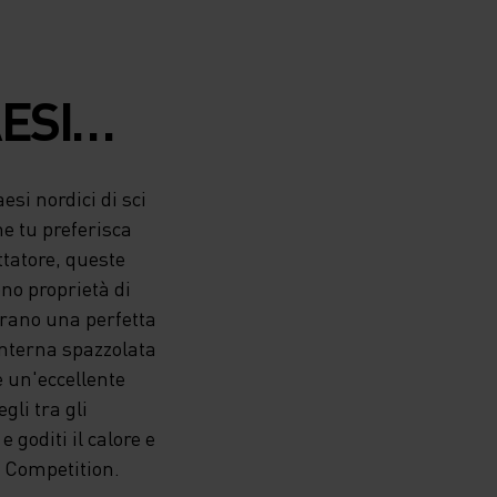
ESI
N
esi nordici di sci
e tu preferisca
ettatore, queste
TITION
ono proprietà di
urano una perfetta
interna spazzolata
e un'eccellente
gli tra gli
LE
e goditi il calore e
r Competition.