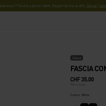
aldi estivi | Più stili a prezzi ridotti. Risparmia fino al 40%.
Donna
|
Uom
Unisex
FASCIA CO
CHF 35.00
IVA inclusa
Colore: White