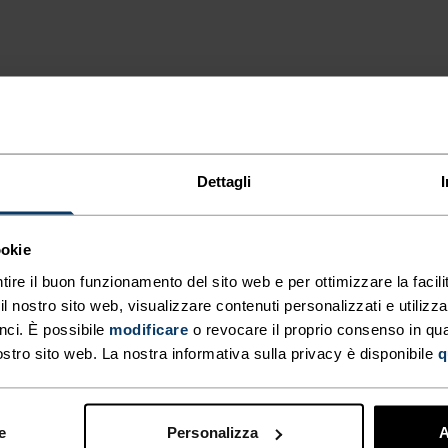
A A
ORE,
 CALDO
O
NNO LA DIFFERENZA
Dettagli
RONO
PIDA
.
ookie
tire il buon funzionamento del sito web e per ottimizzare la facilit
 nostro sito web, visualizzare contenuti personalizzati e utilizza
TIPO DI ATTIVITÀ
QUALSIASI C
nci. È possibile
modificare
o revocare il proprio consenso in q
CHE
INTENSITÀ
ostro sito web. La nostra informativa sulla privacy è disponibile
q
ALTO
Sci di fondo - Cic
Running
e
Personalizza
A