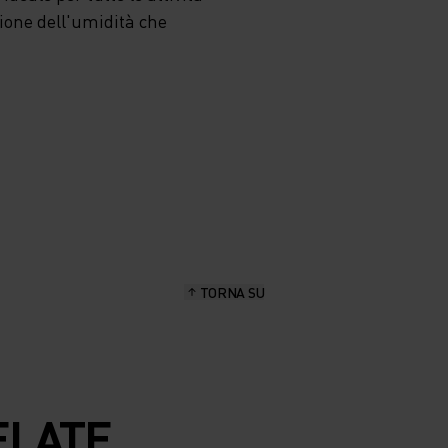
HE AI
zione dell'umidità che
LI
ALE E
E IL
TE
TORNA SU
ELATE