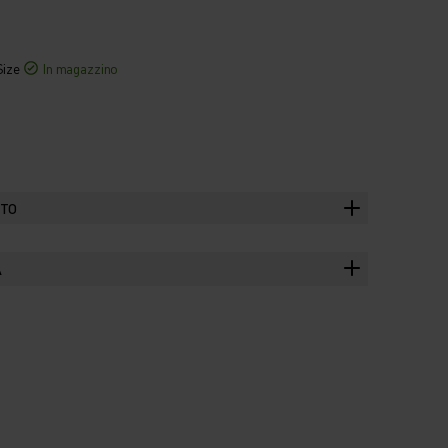
Size
In magazzino
TTO
A