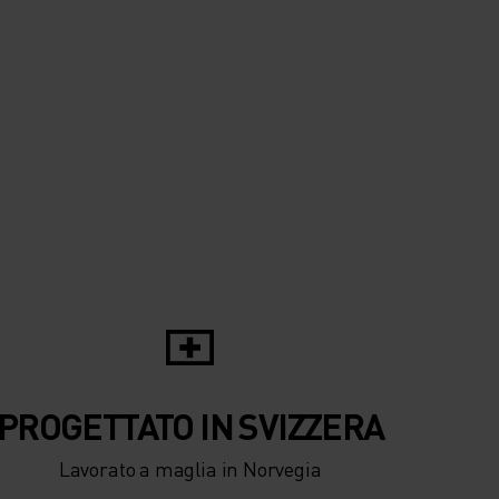
0°
0°
-5°
-5°
-10°
-10°
-15°
-15°
-20°
PROGETTATO IN SVIZZERA
-20°
Lavorato a maglia in Norvegia