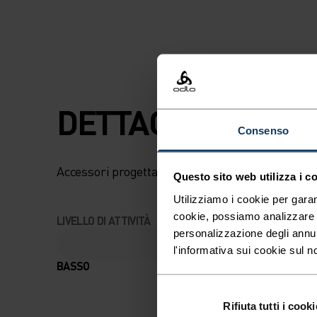
PISTE O TI DIVERT
FARE LO SPETTAT
QUESTE FASCE IN
TESSUTO TECNIC
DETTAGLI CHE FA
Consenso
THERMO AIR OFF
PROPRIETÀ DI RA
Accessori progettati per goderti ogni avventura
Questo sito web utilizza i c
Utilizziamo i cookie per garan
ASCIUGATURA E
cookie, possiamo analizzare il
LIVELLO DI ATTIVITÀ
personalizzazione degli annu
TRASPIRABILITÀ 
l'informativa sui cookie sul n
BASSO
MODERATO
ASSICURANO UNA
Rifiuta tutti i cooki