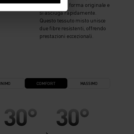
mantiene la forma originale e
si asciuga rapidamente.
Questo tessuto misto unisce
due fibre resistenti, offrendo
prestazioni eccezionali.
INIMO
COMFORT
MASSIMO
30°
30°