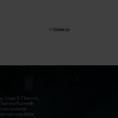
TORNA SU
. I capi S-Thermic
t® ThermoPlume®,
 con isolante
 sensazione della