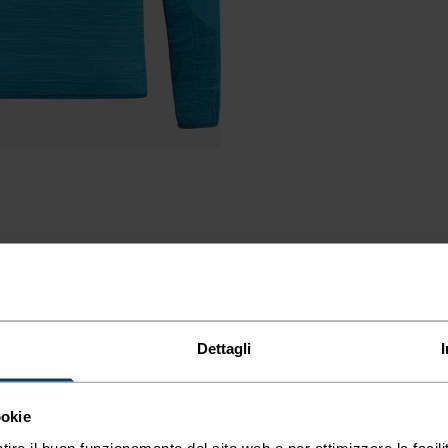
Dettagli
 PER
ookie
tire il buon funzionamento del sito web e per ottimizzare la facilit