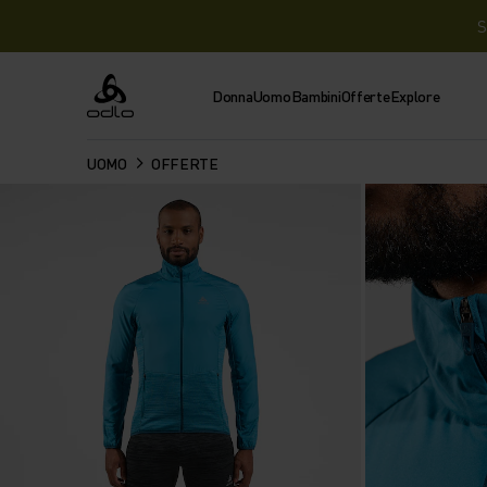
S
Donna
Uomo
Bambini
Offerte
Explore
Odlo
UOMO
OFFERTE