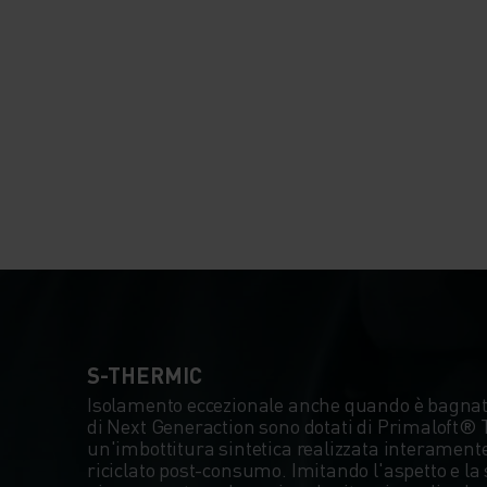
S-THERMIC
Isolamento eccezionale anche quando è bagnato
di Next Generaction sono dotati di Primalof
un'imbottitura sintetica realizzata interamente
riciclato post-consumo. Imitando l'aspetto e la