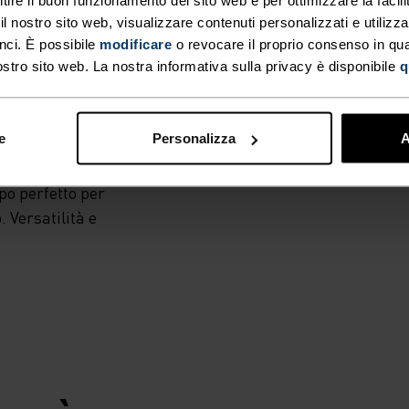
EDDO.
 nostro sito web, visualizzare contenuti personalizzati e utilizza
nci. È possibile
modificare
o revocare il proprio consenso in q
ostro sito web. La nostra informativa sulla privacy è disponibile
q
do ma vuole restare
are quando arrivi
 Easy è progettata
e
Personalizza
A
 tessuto
, con un pile a
apo perfetto per
 Versatilità e