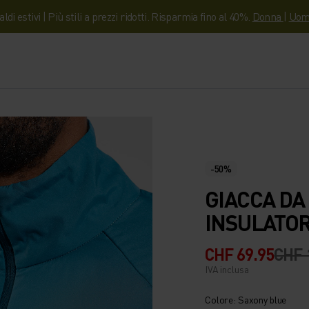
aldi estivi | Più stili a prezzi ridotti. Risparmia fino al 40%.
Donna
|
Uom
-50%
GIACCA DA
INSULATOR
CHF 69.95
CHF 
IVA inclusa
Colore: Saxony blue