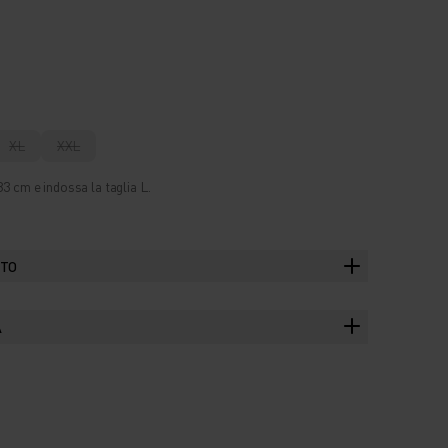
XL
XXL
3 cm e indossa la taglia L.
TTO
A