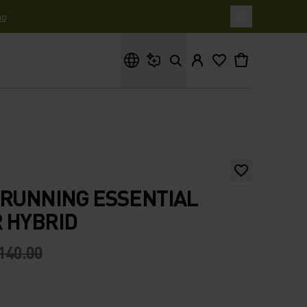
o
Cosa stai cercando?
 RUNNING ESSENTIAL
 HYBRID
140.00