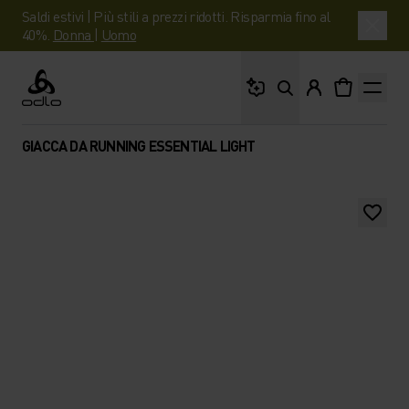
Saldi estivi | Più stili a prezzi ridotti. Risparmia fino al
40%.
Donna
|
Uomo
Cosa stai cercando?
Odlo
GIACCA DA RUNNING ESSENTIAL LIGHT