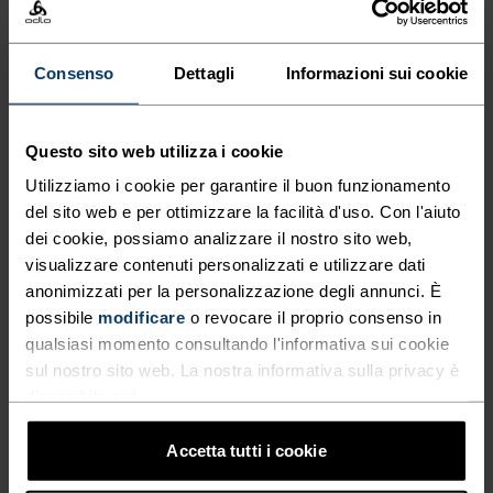
Capi tecnici da running ad asciugatura rapida per
essere sempre un passo avanti.
Consenso
Dettagli
Informazioni sui cookie
Questo sito web utilizza i cookie
LIVELLO DI ATTIVITÀ
Utilizziamo i cookie per garantire il buon funzionamento
del sito web e per ottimizzare la facilità d'uso. Con l'aiuto
BASSO
MODERATO
ALTO
dei cookie, possiamo analizzare il nostro sito web,
visualizzare contenuti personalizzati e utilizzare dati
anonimizzati per la personalizzazione degli annunci. È
TIPO DI ATTIVITÀ
possibile
modificare
o revocare il proprio consenso in
QUALSIASI COSA ALTA INTENSITÀ
qualsiasi momento consultando l'informativa sui cookie
Trail Running - Running
sul nostro sito web. La nostra informativa sulla privacy è
disponibile
qui
.
CARATTERISTICHE DEL MATERIALE
Accetta tutti i cookie
IL POLIESTERE
Il poliestere è una fibra sintetica resistente che allontana