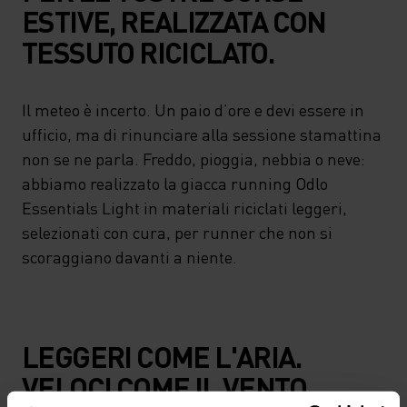
ESTIVE, REALIZZATA CON
TESSUTO RICICLATO.
Il meteo è incerto. Un paio d’ore e devi essere in
ufficio, ma di rinunciare alla sessione stamattina
non se ne parla. Freddo, pioggia, nebbia o neve:
abbiamo realizzato la giacca running Odlo
Essentials Light in materiali riciclati leggeri,
selezionati con cura, per runner che non si
scoraggiano davanti a niente.
LEGGERI COME L'ARIA.
VELOCI COME IL VENTO.