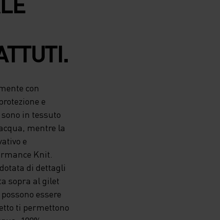
ALE
ATTUTI.
amente con
 protezione e
 sono in tessuto
l’acqua, mentre la
vativo e
formance Knit.
dotata di dettagli
a sopra al gilet
re possono essere
petto ti permettono