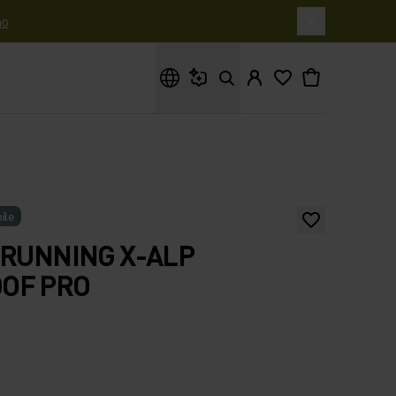
o
Cosa stai cercando?
ile
 RUNNING X-ALP
OF PRO