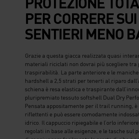
PROTEZIONE TOT
PER CORRERE SUI
SENTIERI MENO B
Grazie a questa giacca realizzata quasi inter
materiali riciclati non dovrai più scegliere tra
traspirabilità. La parte anteriore e le maniche
hardshell a 2,5 strati per tenerti al riparo dal
schiena è resa elastica e traspirante dall’inno
pluripremiato tessuto softshell Dual Dry Per
Pensata appositamente per il trail running, è 
riflettenti e può essere comodamente indossat
idrico. Il cappuccio ripiegabile e l’orlo inferio
regolati in base alle esigenze, e le tasche sul 