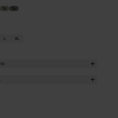
%
%
L
XL
TTO
A