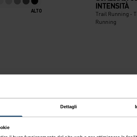
INTENSITÀ
ALTO
Trail Running - T
Running
Dettagli
ookie
tire il buon funzionamento del sito web e per ottimizzare la facilit