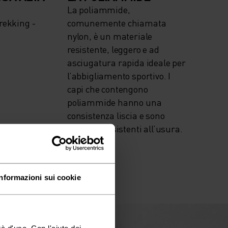
La poliammide,
rekking -
comunemente chiamata
nylon, è un materiale
resistente, leggero e ad
asciugatura rapida ideale per
l’abbigliamento sportivo. I
capi che contengono
poliammide hanno una
consistenza liscia e sono
robusti e resistenti all’usura.
Informazioni sui cookie
à d'uso. Con l'aiuto dei