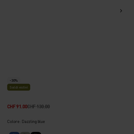
-30%
Saldi estivi
CHF 91.00
CHF 130.00
Colore: Dazzling blue