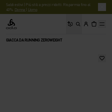
Saldi estivi | Più stili a prezzi ridotti. Risparmia fino al
40%.
Donna
|
Uomo
Cosa stai cercando?
Odlo
GIACCA DA RUNNING ZEROWEIGHT