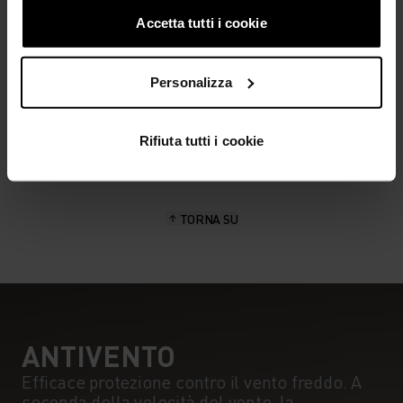
Accetta tutti i cookie
CARATTERISTICHE DEL MATERIALE
LA POLIAMMIDE
La poliammide, comunemente chiamata nylon, è un
Personalizza
materiale resistente, leggero e ad asciugatura rapida
ideale per l’abbigliamento sportivo. I capi che contengono
poliammide hanno una consistenza liscia e sono robusti e
Rifiuta tutti i cookie
resistenti all’usura.
TORNA SU
ANTIVENTO
Efficace protezione contro il vento freddo. A
seconda della velocità del vento, la