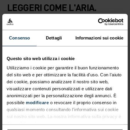
LEGGERI COME L'ARIA.
VELOCI COME IL VENTO.
Capi tecnici da running ad asciugatura rapida per
Consenso
Dettagli
Informazioni sui cookie
essere sempre un passo avanti.
Questo sito web utilizza i cookie
LIVELLO DI ATTIVITÀ
Utilizziamo i cookie per garantire il buon funzionamento
del sito web e per ottimizzare la facilità d'uso. Con l'aiuto
dei cookie, possiamo analizzare il nostro sito web,
BASSO
MODERATO
ALTO
visualizzare contenuti personalizzati e utilizzare dati
anonimizzati per la personalizzazione degli annunci. È
possibile
modificare
o revocare il proprio consenso in
TIPO DI ATTIVITÀ
qualsiasi momento consultando l'informativa sui cookie
QUALSIASI COSA ALTA INTENSITÀ
sul nostro sito web. La nostra informativa sulla privacy è
Running
disponibile
qui
.