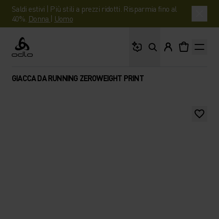
Saldi estivi | Più stili a prezzi ridotti. Risparmia fino al
40%.
Donna
|
Uomo
Cosa stai cercando?
Odlo
GIACCA DA RUNNING ZEROWEIGHT PRINT