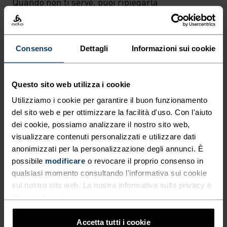
Quando non ti serve, puoi ripiegarla
comodamente nella tasca frontale. Una giacca
alla moda che ti protegge dal vento in qualsiasi
avventura.
Consenso
Dettagli
Informazioni sui cookie
Questo sito web utilizza i cookie
IN PERFETTA SINTONIA
Utilizziamo i cookie per garantire il buon funzionamento
del sito web e per ottimizzare la facilità d'uso. Con l'aiuto
dei cookie, possiamo analizzare il nostro sito web,
Abbigliamento da trekking comodo e versatile per
visualizzare contenuti personalizzati e utilizzare dati
accompagnarti a ogni passo.
anonimizzati per la personalizzazione degli annunci. È
possibile
modificare
o revocare il proprio consenso in
qualsiasi momento consultando l'informativa sui cookie
sul nostro sito web. La nostra informativa sulla privacy è
LIVELLO DI ATTIVITÀ
disponibile
qui
.
BASSO
MODERATO
ALTO
Accetta tutti i cookie