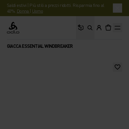
Saldi estivi | Più stili a prezzi ridotti. Risparmia fino al
40%.
Donna
|
Uomo
Cosa stai cercando?
Odlo
GIACCA ESSENTIAL WINDBREAKER