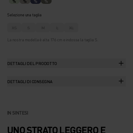
%
%
%
%
Selezione una taglia
XS
S
M
L
XL
La nostra modella è alta 176 cm e indossa la taglia S.
DETTAGLI DEL PRODOTTO
DETTAGLI DI CONSEGNA
IN SINTESI
UNO STRATO LEGGERO E