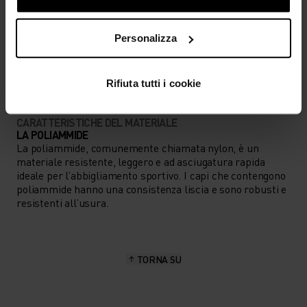
Personalizza
TIPO DI ATTIVITÀ
QUALSIASI COSA MODERATA INTENSITÀ
Trekking
Rifiuta tutti i cookie
CARATTERISTICHE DEL MATERIALE
LA POLIAMMIDE
La poliammide, comunemente chiamata nylon, è un
materiale resistente, leggero e ad asciugatura rapida
ideale per l’abbigliamento sportivo. I capi che contengono
poliammide hanno una consistenza liscia e sono robusti e
resistenti all’usura.
TORNA SU