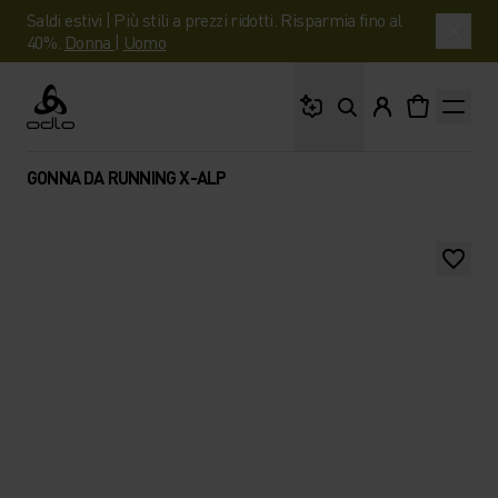
Saldi estivi | Più stili a prezzi ridotti. Risparmia fino al
40%.
Donna
|
Uomo
Cosa stai cercando?
Odlo
GONNA DA RUNNING X-ALP