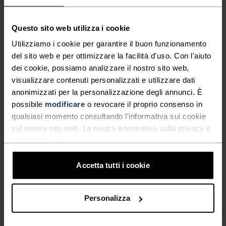
CORRERE.
Questo sito web utilizza i cookie
Realizzata quasi interamente in tessuti riciclati:
Utilizziamo i cookie per garantire il buon funzionamento
del sito web e per ottimizzare la facilità d'uso. Con l'aiuto
la gonna da trail running X-Alp di Odlo è leggera e
dei cookie, possiamo analizzare il nostro sito web,
antisudore, progettata per le lunghe distanze e il
visualizzare contenuti personalizzati e utilizzare dati
trail. Include fodera interna, tessuti elasticizzati,
anonimizzati per la personalizzazione degli annunci. È
due tasche posteriori, una tasca interna per
possibile
modificare
o revocare il proprio consenso in
smartphone e dettagli riflettenti per renderti più
qualsiasi momento consultando l'informativa sui cookie
visibile. Pensata per percorrere lunghe distanze e
sul nostro sito web. La nostra informativa sulla privacy è
permetterti di portare con te gel, barrette, chiavi e
disponibile
qui
.
altro ancora. Disponibile in due colorazioni. Fatta
per andare lontano. Un classico per la corsa
Accetta tutti i cookie
rivisitato.
Personalizza