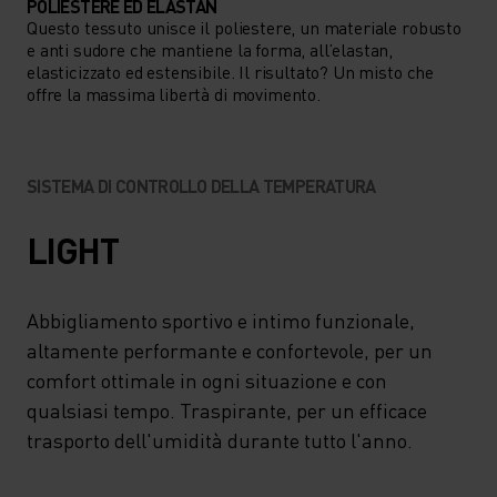
GLI SHORT CONVERSION DI
POLIESTERE ED ELASTAN
Questo tessuto unisce il poliestere, un materiale robusto
ODLO OFFRONO UNO STILE
e anti sudore che mantiene la forma, all’elastan,
SENZA TEMPO E TUTTE LE
elasticizzato ed estensibile. Il risultato? Un misto che
offre la massima libertà di movimento.
PRESTAZIONI TECNICHE DI
CUI HAI BISOGNO DURANTE
LE ESCURSIONI.
SISTEMA DI CONTROLLO DELLA TEMPERATURA
LIGHT
Abbigliamento sportivo e intimo funzionale,
altamente performante e confortevole, per un
comfort ottimale in ogni situazione e con
qualsiasi tempo. Traspirante, per un efficace
trasporto dell'umidità durante tutto l'anno.