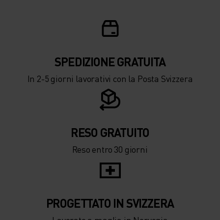
5°
5°
0°
0°
-5°
-5°
SPEDIZIONE ​​​​​​GRATUITA
In 2-5 giorni lavorativi con la Posta Svizzera
-10°
-10°
-15°
-15°
RESO GRATUITO
Reso entro 30 giorni
-20°
-20°
-25°
-25°
PROGETTATO IN SVIZZERA
Lavorato a maglia in Norvegia