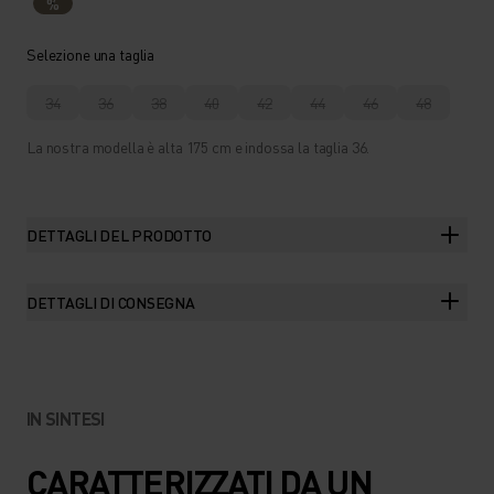
%
Selezione una taglia
34
36
38
40
42
44
46
48
La nostra modella è alta 175 cm e indossa la taglia 36.
DETTAGLI DEL PRODOTTO
DETTAGLI DI CONSEGNA
IN SINTESI
CARATTERIZZATI DA UN