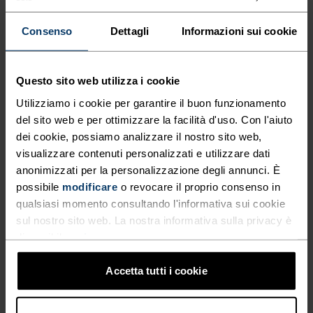
TECNICHE, QUESTI SHORT DA
direzioni ad asciugatura rapida che offre le
TREKKING VERSATILI ED
migliori prestazioni e la libertà di movimento
Consenso
Dettagli
Informazioni sui cookie
richieste dagli escursionisti più dinamici in
ESTREMAMENTE COMODI
qualsiasi condizione climatica. Due tasche
SONO REALIZZATI
Questo sito web utilizza i cookie
anteriori con zip permettono di proteggere e
UTILIZZANDO UN TESSUTO
Utilizziamo i cookie per garantire il buon funzionamento
tenere al sicuro gli oggetti essenziali, mentre le
del sito web e per ottimizzare la facilità d'uso. Con l'aiuto
ELASTICIZZATO IN DUE
due tasche posteriori applicate e gli orli con
dei cookie, possiamo analizzare il nostro sito web,
risvolti offrono un tocco di stile classico.
DIREZIONI AD ASCIUGATURA
visualizzare contenuti personalizzati e utilizzare dati
Caratterizzati da un taglio pulito, leggero e pronto
anonimizzati per la personalizzazione degli annunci. È
RAPIDA CHE OFFRE LE
per l'avventura, gli short Conversion di Odlo
possibile
modificare
o revocare il proprio consenso in
MIGLIORI PRESTAZIONI E LA
offrono uno stile senza tempo e tutte le
qualsiasi momento consultando l'informativa sui cookie
LIBERTÀ DI MOVIMENTO
prestazioni tecniche di cui hai bisogno durante le
sul nostro sito web. La nostra informativa sulla privacy è
escursioni.
disponibile
qui
.
RICHIESTE DAGLI
ESCURSIONISTI PIÙ DINAMICI
Accetta tutti i cookie
IN QUALSIASI CONDIZIONE