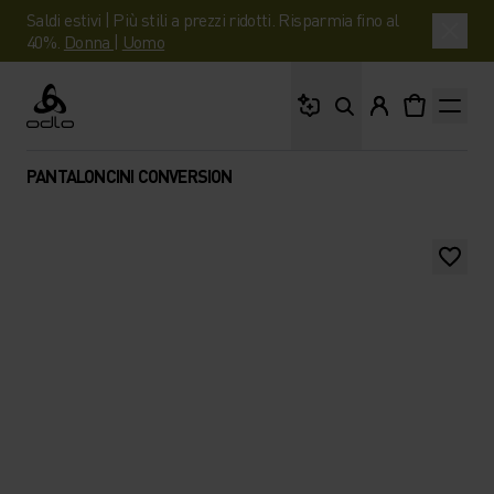
Saldi estivi | Più stili a prezzi ridotti. Risparmia fino al
40%.
Donna
|
Uomo
Cosa stai cercando?
Odlo
PANTALONCINI CONVERSION