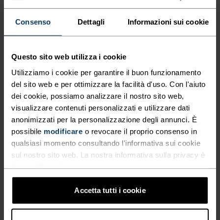
PER LE TUE AVVENTURE IN
Consenso
Dettagli
Informazioni sui cookie
MOUNTAIN BIKE (E NON
SOLO).
Questo sito web utilizza i cookie
Utilizziamo i cookie per garantire il buon funzionamento
Leggeri, resistenti all’acqua e realizzati con il 90%
del sito web e per ottimizzare la facilità d'uso. Con l'aiuto
di tessuti riciclati: gli overshorts X-Alp Explorer di
dei cookie, possiamo analizzare il nostro sito web,
Odlo sono fatti per le grandi imprese.
visualizzare contenuti personalizzati e utilizzare dati
Incredibilmente robusti grazie alla lavorazione a
anonimizzati per la personalizzazione degli annunci. È
doppia tessitura, questi pantaloncini includono
possibile
modificare
o revocare il proprio consenso in
due tasche con zip, due tasche per le mani e
qualsiasi momento consultando l'informativa sui cookie
fascia in vita regolabile. Il tessuto inoltre è
sul nostro sito web. La nostra informativa sulla privacy è
disponibile
qui
.
estremamente elastico per garantirti il massimo
comfort. Senza fondello, sono pensati per essere
Accetta tutti i cookie
indossati sopra la salopette o i leggings corti.
Perfetti per uscire in montagna e non solo.