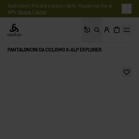
Saldi estivi | Più stili a prezzi ridotti. Risparmia fino al
40%.
Donna
|
Uomo
Cosa stai cercando?
Odlo
PANTALONCINI DA CICLISMO X-ALP EXPLORER