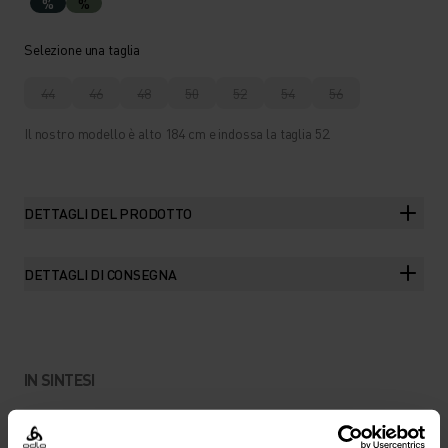
%
%
Selezione una taglia
44
46
48
50
52
54
56
Il nostro modello è alto 184 cm e indossa la taglia 52.
DETTAGLI DEL PRODOTTO
DETTAGLI DI CONSEGNA
IN SINTESI
I PANTALONCINI PERFETTI