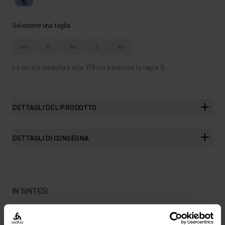
%
Selezione una taglia
XS
S
M
L
XL
La nostra modella è alta 178 cm e indossa la taglia S.
DETTAGLI DEL PRODOTTO
DETTAGLI DI CONSEGNA
IN SINTESI
UN TESSUTO MISTO DI FILATI