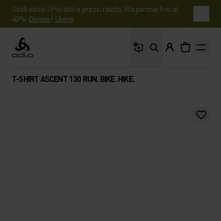
Saldi estivi | Più stili a prezzi ridotti. Risparmia fino al
40%.
Donna
|
Uomo
Cosa stai cercando?
Odlo
T-SHIRT ASCENT 130 RUN. BIKE. HIKE.