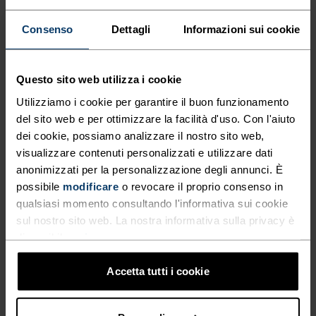
SOSTENIBILI PER
Consenso
Dettagli
Informazioni sui cookie
PRESTAZIONI E COMFORT
ASSICURATI.
Questo sito web utilizza i cookie
Utilizziamo i cookie per garantire il buon funzionamento
Leggera, traspirante e naturale, la t-shirt Ascent
del sito web e per ottimizzare la facilità d'uso. Con l'aiuto
Performance Wool 130 con stampa Run. Bike.
dei cookie, possiamo analizzare il nostro sito web,
Hike. è prodotta in Europa con il 50% di tessuto
visualizzare contenuti personalizzati e utilizzare dati
TENCEL™ Lyocell e il 50% di lana merino
anonimizzati per la personalizzazione degli annunci. È
mulesing-free. Morbida, antiprurito e ad
possibile
modificare
o revocare il proprio consenso in
asciugatura rapida, è ideale per il tragitto casa-
qualsiasi momento consultando l'informativa sui cookie
sul nostro sito web. La nostra informativa sulla privacy è
lavoro, la vita di tutti i giorni e i weekend
disponibile
qui
.
all'insegna dell'avventura in qualsiasi stagione. I
filati naturali garantiscono un controllo della
Accetta tutti i cookie
temperatura ottimale e proprietà antibatteriche
che tengono a bada i cattivi odori. La stampa