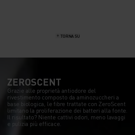
20°
20°
15°
15°
TORNA SU
10°
10°
5°
5°
0°
0°
ZEROSCENT
Grazie alle proprietà antiodore del
rivestimento composto da aminozuccheri a
-5°
-5°
base biologica, le fibre trattate con ZeroScent
limitano la proliferazione dei batteri alla fonte.
Il risultato? Niente cattivi odori, meno lavaggi
-10°
-10°
e pulizia più efficace.