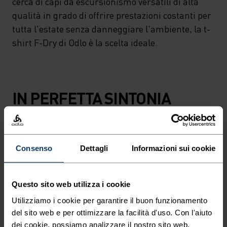
cerca di capi da escursionismo versatili di alta
qualità in grado di offrire prestazioni costanti per
tutta l'estate senza danneggiare l'ambiente, la t-
shirt F-Dry di Odlo è la scelta ideale.
IN PERFETTA SINTONIA
Abbigliamento da trekking comodo e versatile per
accompagnarti a ogni passo.
Consenso
Dettagli
Informazioni sui cookie
Questo sito web utilizza i cookie
LIVELLO DI ATTIVITÀ
Utilizziamo i cookie per garantire il buon funzionamento
del sito web e per ottimizzare la facilità d'uso. Con l'aiuto
BASSO
MODERATO
ALTO
dei cookie, possiamo analizzare il nostro sito web,