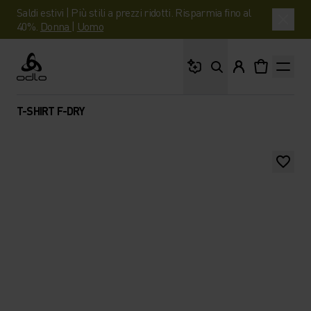
Saldi estivi | Più stili a prezzi ridotti. Risparmia fino al
40%.
Donna
|
Uomo
Cosa stai cercando?
Odlo
T-SHIRT F-DRY