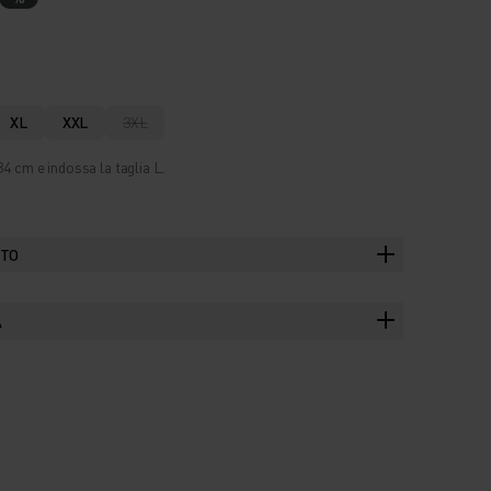
XL
XXL
3XL
4 cm e indossa la taglia L.
TTO
A