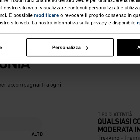
-Dry di Odlo.
 nostro sito web, visualizzare contenuti personalizzati e utilizza
nci. È possibile
modificare
o revocare il proprio consenso in q
ostro sito web. La nostra informativa sulla privacy è disponibile
q
e
Personalizza
A
TONIA
per accompagnarti a ogni
TIPO DI ATTIVITÀ
QUALSIASI C
MODERATA I
ALTO
Trekking - Traini