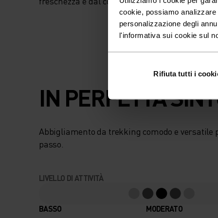
freschezza e dal comfort offerti dalla t-shirt F
cookie, possiamo analizzare il
personalizzazione degli annu
l'informativa sui cookie sul n
Rifiuta tutti i cooki
IN PERFETTA SIN
Abbigliamento da trekking comodo e versatile 
passo.
LIVELLO DI ATTIVITÀ
BASSO
MODERATO