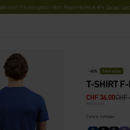
aldi estivi | Più stili a prezzi ridotti. Risparmia fino al 40%.
Donna
|
Uom
-40%
Saldi estivi
T-SHIRT F
CHF 36.00
CHF 
IVA inclusa
Colore: Limoges
%
%
%
%