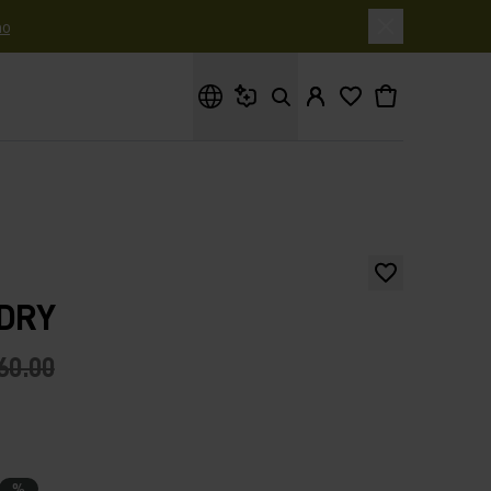
o
Cosa stai cercando?
-DRY
60.00
%