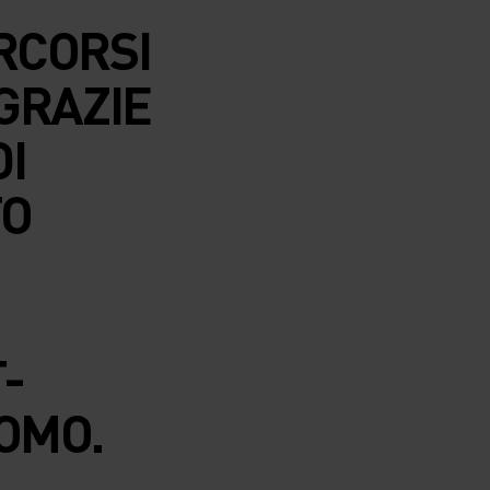
RCORSI
 GRAZIE
DI
TO
-
UOMO.