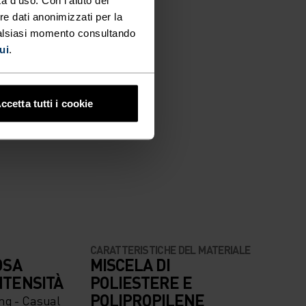
re dati anonimizzati per la
ualsiasi momento consultando
ui
.
ccetta tutti i cookie
CARATTERISTICHE DEL MATERIALE
OSA
MISCELA DI
NTENSITÀ
POLIESTERE E
POLIPROPILENE
ng - Casual