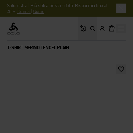
Saldi estivi | Più stili a prezzi ridotti. Risparmia fino al
40%.
Donna
|
Uomo
Cosa stai cercando?
Odlo
T-SHIRT MERINO TENCEL PLAIN