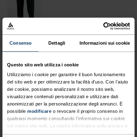
Consenso
Dettagli
Informazioni sui cookie
IN SINTESI
AZIONE RINFRESCANTE DA
Questo sito web utilizza i cookie
FIBRE NATURALI.
Utilizziamo i cookie per garantire il buon funzionamento
del sito web e per ottimizzare la facilità d'uso. Con l'aiuto
dei cookie, possiamo analizzare il nostro sito web,
Fresca e comoda, questa t-shirt mélange è
visualizzare contenuti personalizzati e utilizzare dati
realizzata in Europa con il 50% di lana merino
anonimizzati per la personalizzazione degli annunci. È
possibile
modificare
o revocare il proprio consenso in
mulesing free e il 50% di TENCEL™ Lyocell
qualsiasi momento consultando l'informativa sui cookie
proveniente da fonti responsabili. Il leggerissimo
sul nostro sito web. La nostra informativa sulla privacy è
tessuto misto ti tiene al fresco mentre ti muovi ed
disponibile
qui
.