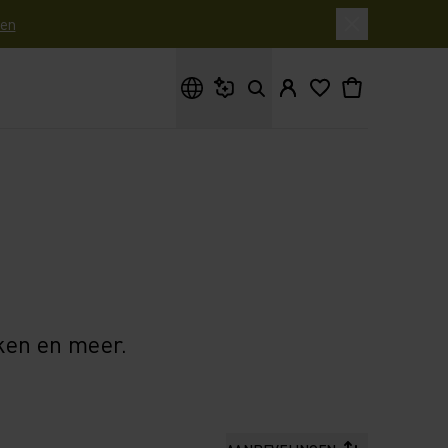
en
Waar ben je naar op zoek?
ken en meer.