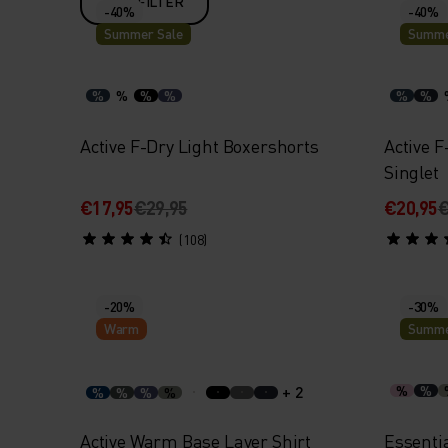
FILTER
-40%
-40%
Summer Sale
Summe
%
%
%
%
%
%
Active F-Dry Light Boxershorts
Active F
Singlet
€17,95
€29,95
€20,95
€
(108)
-20%
-30%
Warm
Summe
+ 2
%
%
%
%
%
%
Active Warm Base Layer Shirt
Essentia