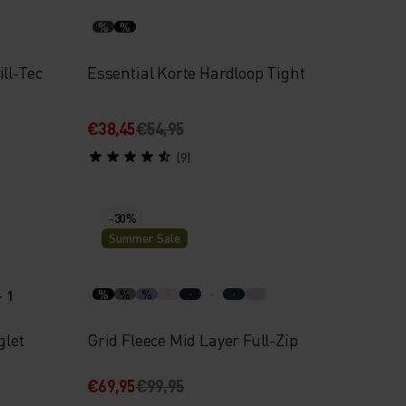
%
%
ll-Tec
Essential Korte Hardloop Tight
€38,45
€54,95
(9)
-30%
Summer Sale
+ 1
%
%
%
glet
Grid Fleece Mid Layer Full-Zip
€69,95
€99,95