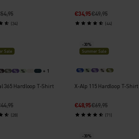
54,95
€34,95
€49,95
(34)
(44)
-30%
r Sale
Summer Sale
+ 1
%
%
%
%
%
%
%
%
%
l 365 Hardloop T-Shirt
X-Alp 115 Hardloop T-Shirt
44,95
€48,95
€69,95
(28)
(71)
-30%