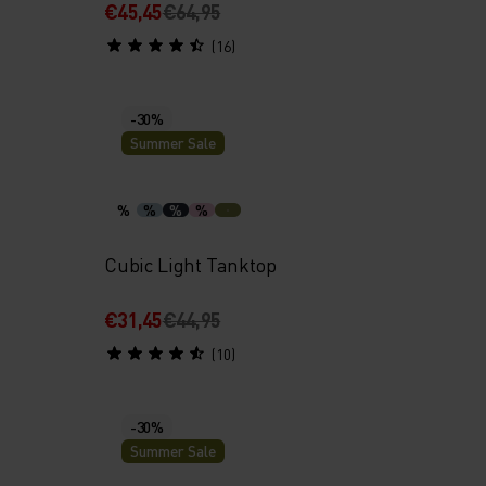
€45,45
€64,95
(16)
-30%
Summer Sale
%
%
%
%
Cubic Light Tanktop
€31,45
€44,95
(10)
-30%
Summer Sale