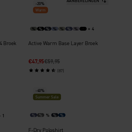
AANBEVELINGEN
-20%
Warm
+ 4
%
%
%
%
%
%
%
4 Broek
Active Warm Base Layer Broek
€47,95
€59,95
(87)
-40%
Summer Sale
+ 1
%
%
%
%
%
F-Dry Poloshirt