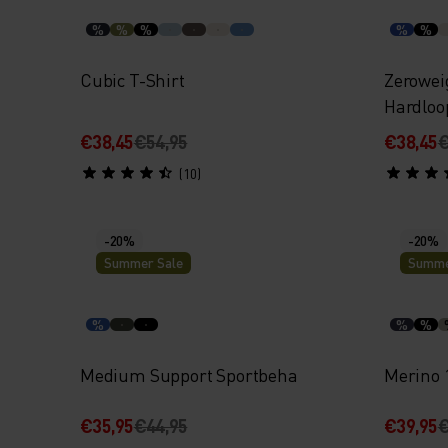
%
%
%
%
%
Cubic T-Shirt
Zerowei
Hardloo
€38,45
€54,95
€38,45
€
(10)
-20%
-20%
Summer Sale
Summe
%
%
%
Medium Support Sportbeha
Merino 
€35,95
€44,95
€39,95
€