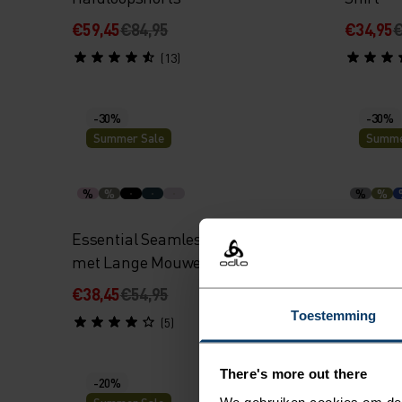
€59,45
€84,95
€34,95
€
(13)
-30%
-30%
Summer Sale
Summe
%
%
%
%
Essential Seamless Hardloop Shirt
Essenti
met Lange Mouwen
Shirt
€38,45
€54,95
€31,45
€
Toestemming
(5)
There's more out there
-20%
-20%
We gebruiken cookies om de w