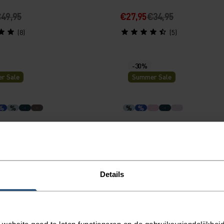
49,95
€27,95
€34,95
(8)
(5)
-30%
r Sale
Summer Sale
%
%
%
%
al Seamless Hardloop T-
Essential Seamless Hardlo
Shirt
44,95
€31,45
€44,95
Details
(11)
(4)
-20%
ebsite goed te laten functioneren en de gebruiksvriendelijkheid