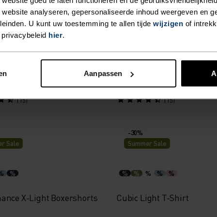
r Sale
Summer Sale
 website analyseren, gepersonaliseerde inhoud weergeven en 
einden. U kunt uw toestemming te allen tijde
wijzigen
of intrek
%
%
%
%
%
%
 privacybeleid
hier
.
ance X-Light Base Layer
Active Light Base Layer Si
en
Aanpassen
A
49,95
€27,95
€34,95
(15)
(15)
-30%
r Sale
Summer Sale
%
%
%
%
%
%
%
ance X-Light Boxershorts
Cubic Light T-Shirt