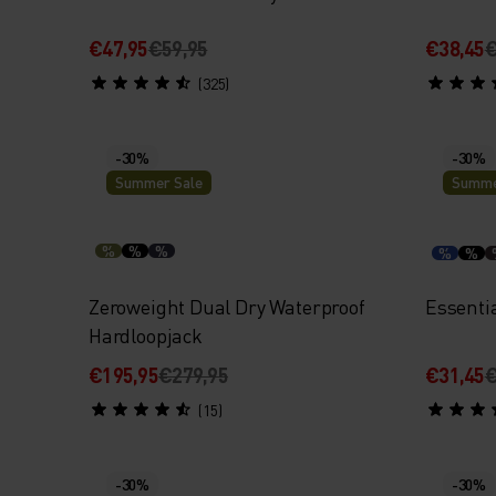
€47,95
€59,95
€38,45
€
(325)
-30%
-30%
Summer Sale
Summe
%
%
%
%
%
Zeroweight Dual Dry Waterproof
Essentia
Hardloopjack
€195,95
€279,95
€31,45
€
(15)
-30%
-30%