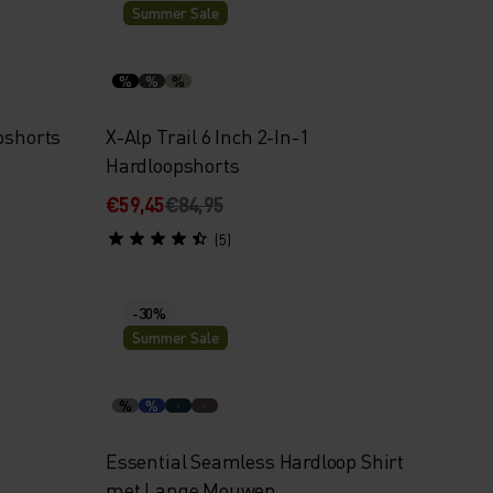
Summer Sale
%
%
%
pshorts
X-Alp Trail 6 Inch 2-In-1
Hardloopshorts
€59,45
€84,95
(5)
-30%
Summer Sale
%
%
Essential Seamless Hardloop Shirt
met Lange Mouwen