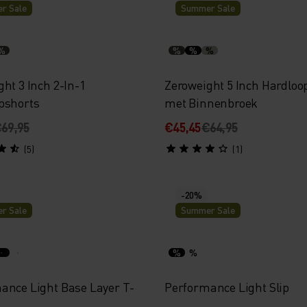
r Sale
Summer Sale
%
%
%
%
ht 3 Inch 2-In-1
Zeroweight 5 Inch Hardloo
pshorts
met Binnenbroek
69,95
€45,45
€64,95
(5)
(1)
-20%
r Sale
Summer Sale
%
%
ance Light Base Layer T-
Performance Light Slip