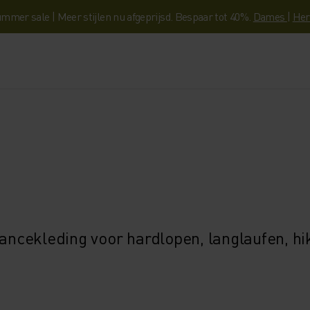
mmer sale | Meer stijlen nu afgeprijsd. Bespaar tot 40%.
Dames
|
Her
ncekleding voor hardlopen, langlaufen, hi