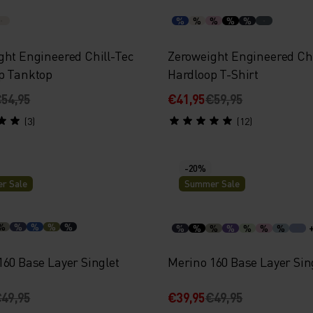
%
%
%
%
%
ght Engineered Chill-Tec
Zeroweight Engineered Chi
p Tanktop
Hardloop T-Shirt
54,95
€41,95
€59,95
(3)
(12)
-20%
r Sale
Summer Sale
%
%
%
%
%
%
%
%
%
%
%
%
160 Base Layer Singlet
Merino 160 Base Layer Sin
49,95
€39,95
€49,95