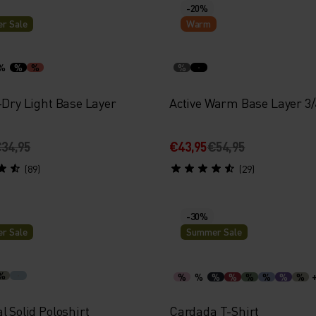
-20%
r Sale
Warm
%
%
%
%
-Dry Light Base Layer
Active Warm Base Layer 3/
34,95
€43,95
€54,95
(89)
(29)
-30%
r Sale
Summer Sale
%
%
%
%
%
%
%
%
%
l Solid Poloshirt
Cardada T-Shirt