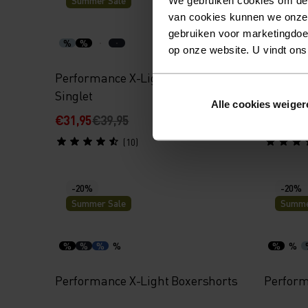
Summer Sale
Summe
van cookies kunnen we onze
gebruiken voor marketingdoel
%
%
%
%
op onze website. U vindt ons
Performance X-Light Base Layer
Perform
Singlet
T-Shirt
Alle cookies weiger
€31,95
€39,95
€39,95
€
(10)
-20%
-20%
Summer Sale
Summe
%
%
%
%
%
%
Performance X-Light Boxershorts
Perform