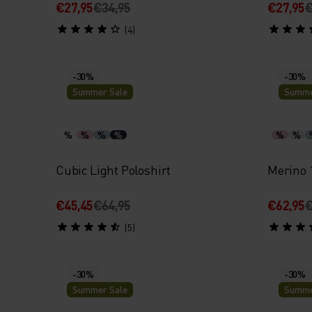
€27,95
€34,95
€27,95
€
(4)
-30%
-30%
Summer Sale
Summe
%
%
%
%
%
%
Cubic Light Poloshirt
Merino 
€45,45
€64,95
€62,95
€
(5)
-30%
-30%
Summer Sale
Summe