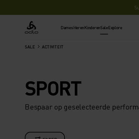
Su
Dames
Heren
Kinderen
Sale
Explore
Odlo
SALE
ACTIVITEIT
SPORT
Bespaar op geselecteerde performa