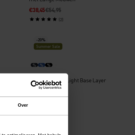
€38,45
€54,95
(2)
-20%
Summer Sale
%
%
%
op T-
Performance X-Light Base Layer
Singlet
€31,95
€39,95
Over
(19)
-20%
 te optimaliseren. Met behulp