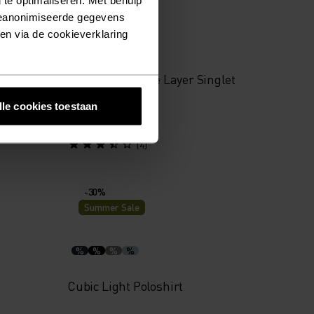
Summer Sale
geanonimiseerde gegevens
ken via de cookieverklaring
%
%
%
%
%
nglet
Active Light Base Layer Singlet
lle cookies toestaan
€27,95
€34,95
(4)
-30%
Summer Sale
%
%
%
%
Cubic Light Poloshirt