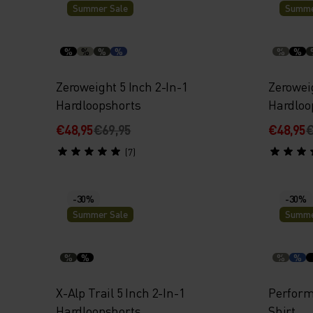
Summer Sale
Summe
%
%
%
%
%
%
Zeroweight 5 Inch 2-In-1
Zeroweig
Hardloopshorts
Hardloo
€48,95
€69,95
€48,95
€
(7)
-30%
-30%
Summer Sale
Summe
%
%
%
%
X-Alp Trail 5 Inch 2-In-1
Perform
Hardloopshorts
Shirt