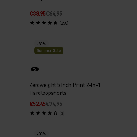
€38,95
€64,95
(258)
-30%
Summer Sale
%
Zeroweight 5 Inch Print 2-In-1
Hardloopshorts
€52,45
€74,95
(3)
-30%