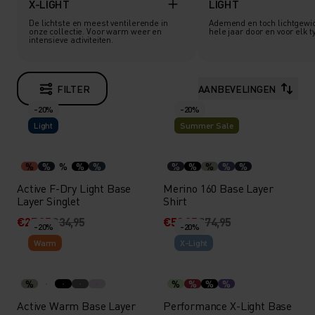
X-LIGHT
LIGHT
De lichtste en meest ventilerende in
Ademend en toch lichtgewic
onze collectie. Voor warm weer en
hele jaar door en voor elk typ
intensieve activiteiten.
FILTER
AANBEVELINGEN
-20%
-20%
Light
Summer Sale
%
%
%
%
%
%
%
%
%
%
Active F-Dry Light Base
Merino 160 Base Layer
Layer Singlet
Shirt
€27,95
€34,95
€59,95
€74,95
-20%
-20%
Warm
X-Light
%
%
%
%
%
Active Warm Base Layer
Performance X-Light Base