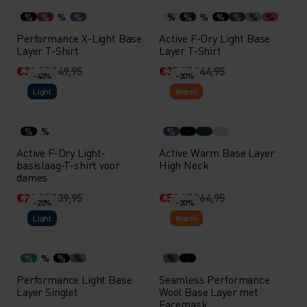
%
%
%
%
%
%
%
%
%
%
%
Performance X-Light Base
Active F-Dry Light Base
Layer T-Shirt
Layer T-Shirt
€39,95
€49,95
€35,95
€44,95
-40%
-20%
Light
Warm
%
%
%
Active F-Dry Light-
Active Warm Base Layer
basislaag-T-shirt voor
High Neck
dames
€23,95
€39,95
€51,95
€64,95
-20%
-20%
Light
Warm
%
%
%
%
%
Performance Light Base
Seamless Performance
Layer Singlet
Wool Base Layer met
Facemask