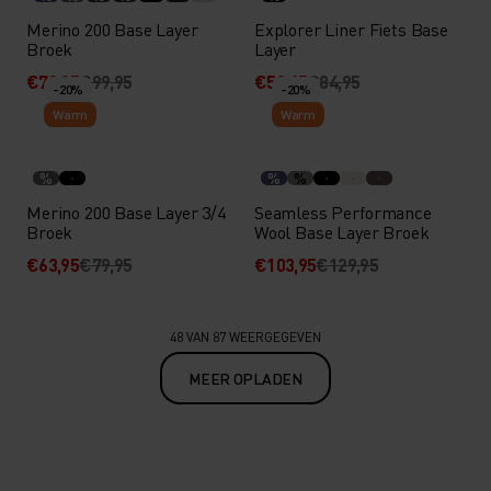
Merino 200 Base Layer
Explorer Liner Fiets Base
Broek
Layer
€79,95
€99,95
€59,45
€84,95
-20%
-20%
Warm
Warm
%
%
%
Merino 200 Base Layer 3/4
Seamless Performance
Broek
Wool Base Layer Broek
€63,95
€79,95
€103,95
€129,95
48 VAN 87 WEERGEGEVEN
MEER OPLADEN