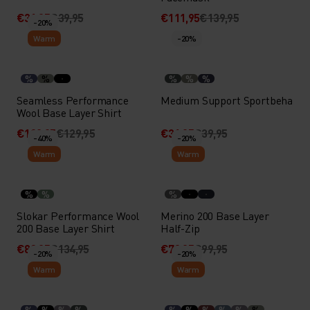
€31,95
€39,95
€111,95
€139,95
-20%
Warm
-20%
%
%
%
%
%
Seamless Performance
Medium Support Sportbeha
Wool Base Layer Shirt
€103,95
€129,95
€31,95
€39,95
-40%
-20%
Warm
Warm
%
%
%
Slokar Performance Wool
Merino 200 Base Layer
200 Base Layer Shirt
Half-Zip
€80,95
€134,95
€79,95
€99,95
-20%
-20%
Warm
Warm
%
%
%
%
%
%
%
%
%
%