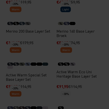
€95,95
€119,95
€47,95
€59,95
-20%
-20%
Warm
Light
%
%
%
%
%
%
Merino 200 Base Layer Set
Merino 160 Base Layer
Broek
€143,95
€179,95
€59,95
€74,95
-20%
-20%
Warm
Warm
%
%
%
%
%
%
%
Active Warm Eco Uni
Active Warm Special Set
Heritage Base Layer Set
Base Layer Set
€91,95
€114,95
€91,95
€114,95
-20%
Warm
-30%
%
%
%
%
%