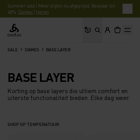
Summer sale | Meer stijlen nu afgeprijsd. Bespaar tot
40%.
Dames
|
Heren
Waar ben je naar op 
Odlo
SALE
DAMES
BASE LAYER
BASE LAYER
Korting op base layers die ultiem comfort en
uiterste functionaliteit bieden. Elke dag weer.
SHOP OP TEMPERATUUR