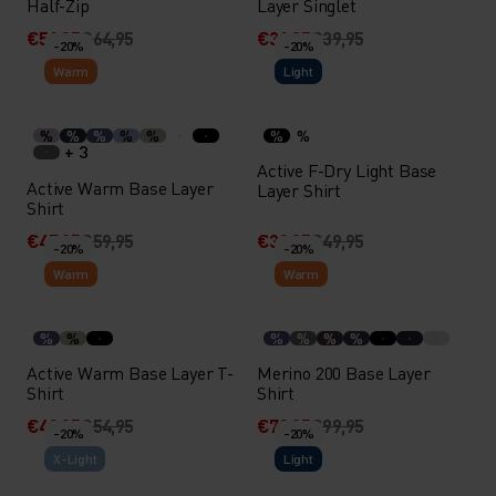
Half-Zip
Layer Singlet
€51,95
€64,95
€31,95
€39,95
-20%
-20%
Warm
Light
%
%
%
%
%
%
%
+ 3
Active F-Dry Light Base
Active Warm Base Layer
Layer Shirt
Shirt
€47,95
€59,95
€39,95
€49,95
-20%
-20%
Warm
Warm
%
%
%
%
%
%
Active Warm Base Layer T-
Merino 200 Base Layer
Shirt
Shirt
€43,95
€54,95
€79,95
€99,95
-20%
-20%
X-Light
Light