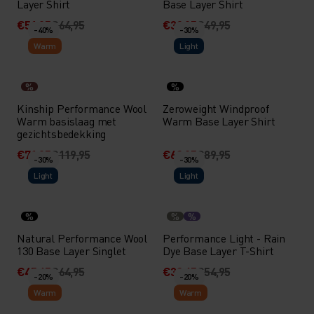
Layer Shirt
Base Layer Shirt
€51,95
€64,95
€39,95
€49,95
-40%
-30%
Warm
Light
%
%
Kinship Performance Wool
Zeroweight Windproof
Warm basislaag met
Warm Base Layer Shirt
gezichtsbedekking
€71,95
€119,95
€62,95
€89,95
-30%
-30%
Light
Light
%
%
%
Natural Performance Wool
Performance Light - Rain
130 Base Layer Singlet
Dye Base Layer T-Shirt
€45,45
€64,95
€38,45
€54,95
-20%
-20%
Warm
Warm