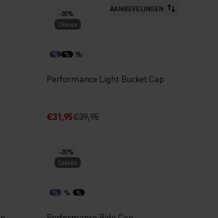
AANBEVELINGEN
-20%
Unisex
%
%
%
r
Performance Light Bucket Cap
€31,95
€39,95
-20%
Unisex
%
%
%
en
Performance Ride Cap