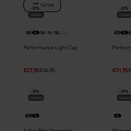
FILTER
-20%
-20%
Unisex
Unisex
%
%
%
%
%
%
%
Performance Light Cap
Perform
€27,95
€34,95
€31,95
€
-30%
-20%
Unisex
Unisex
%
%
%
Active Ride Vingerloze
Waterpr