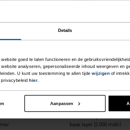
Unisex
%
%
%
%
Details
 Warm Muts
Reversible Muts
39,95
€27,95
€34,95
ebsite goed te laten functioneren en de gebruiksvriendelijkheid
 website analyseren, gepersonaliseerde inhoud weergeven en 
einden. U kunt uw toestemming te allen tijde
wijzigen
of intrek
 privacybeleid
hier
.
-20%
%
en
Aanpassen
A
t Warm Reflective
I-Thermic oplaadbare accu
mer
base layer (2.000 mAh)