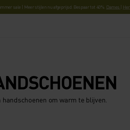
mmer sale | Meer stijlen nu afgeprijsd. Bespaar tot 40%.
Dames
|
Her
ANDSCHOENEN
n handschoenen om warm te blijven.