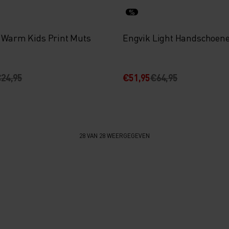
%
t Warm Kids Print Muts
Engvik Light Handschoen
24,95
€51,95
€64,95
28 VAN 28 WEERGEGEVEN