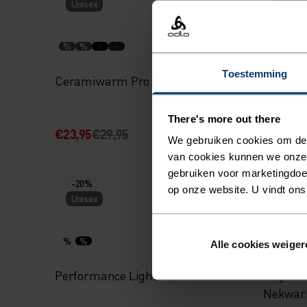
Unisex
Unisex
%
%
%
%
Toestemming
Ceramiwarm Pro Nekwarmer
Merino
There's more out there
€23,95
€29,95
€31,95
€
We gebruiken cookies om de w
van cookies kunnen we onze
gebruiken voor marketingdoel
-20%
-20%
op onze website. U vindt ons
Unisex
Unisex
%
%
%
%
Alle cookies weiger
Performance Light Visor
Poly Kni
Nekwar