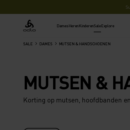
Su
Dames
Heren
Kinderen
Sale
Explore
Odlo
SALE
DAMES
MUTSEN & HANDSCHOENEN
MUTSEN & H
Korting op mutsen, hoofdbanden e