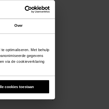
Unisex
%
Over
Revelstoke Muts
€27,95
€34,95
 te optimaliseren. Met behulp
geanonimiseerde gegevens
ken via de cookieverklaring
-20%
Unisex
%
lle cookies toestaan
 voor
Saikai Print Cap