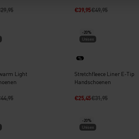
29,95
€39,95
€49,95
-20%
Unisex
%
warm Light
Stretchfleece Liner E-Tip
hoenen
Handschoenen
44,95
€25,45
€31,95
-20%
Unisex