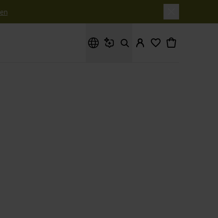
en
Waar ben je naar op zoek?