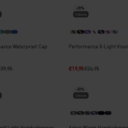
-20%
Unisex
%
%
%
%
%
%
%
%
ance Waterproof Cap
Performance X-Light Viso
39,95
€19,95
€24,95
-20%
Unisex
%
%
%
%
oof Light Handschoenen
Active Warm Handschoen