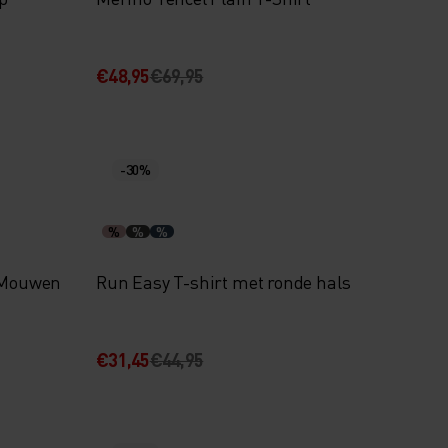
€48,95
€69,95
-30%
%
%
%
e Mouwen
Run Easy T-shirt met ronde hals
€31,45
€44,95