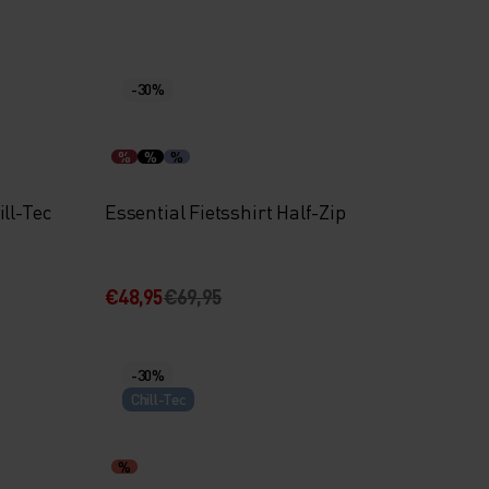
-30%
%
%
%
ll-Tec
Essential Fietsshirt Half-Zip
€48,95
€69,95
-30%
Chill-Tec
%