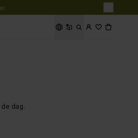
en
Waar ben je naar op zoek?
 de dag.