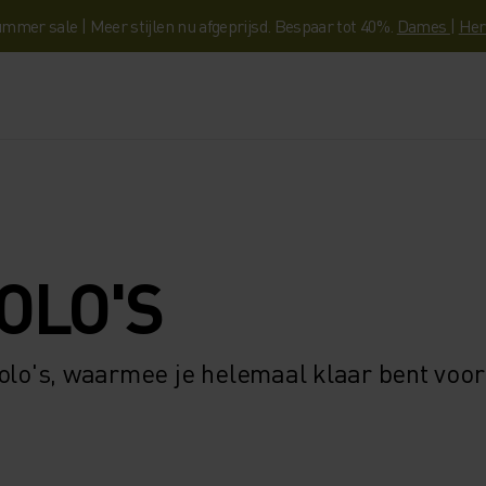
mmer sale | Meer stijlen nu afgeprijsd. Bespaar tot 40%.
Dames
|
Her
OLO'S
polo's, waarmee je helemaal klaar bent voor