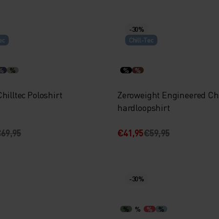
-30%
ec
Chill-Tec
%
%
%
%
hilltec Poloshirt
Zeroweight Engineered Chi
hardloopshirt
69,95
€41,95
€59,95
-30%
%
%
%
%