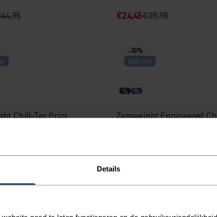
44,95
€24,45
€39,95
-30%
ec
Chill-Tec
%
%
ht Chill-Tec Print
Zeroweight Engineered Chi
p T-Shirt
Hardloop Tanktop
59,95
€38,45
€54,95
Details
ec
-30%
ebsite goed te laten functioneren en de gebruiksvriendelijkheid