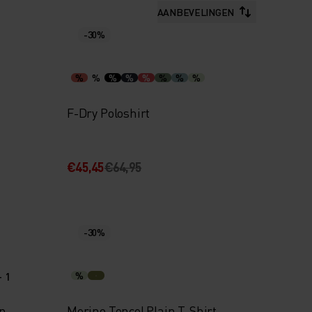
AANBEVELINGEN
-30%
%
%
%
%
%
%
%
%
F-Dry Poloshirt
€45,45
€64,95
-30%
+ 1
%
p
Merino Tencel Plain T-Shirt