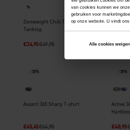
%
%
van cookies kunnen we onze
gebruiken voor marketingdoel
Zeroweight Chill-Tec Hardloop
Zeroweig
op onze website. U vindt ons
Tanktop
Tankto
€34,95
€49,95
€62,95
€
Alle cookies weiger
-30%
-30%
%
%
%
Ascent 365 Sharp T-shirt
Active 3
Hardloo
€45,45
€64,95
€48,95
€