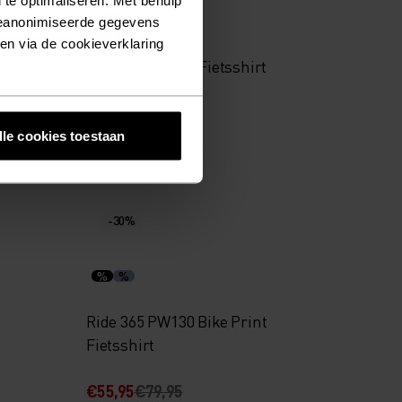
%
%
%
geanonimiseerde gegevens
ken via de cookieverklaring
X-Alp Linencool Fietsshirt
€45,45
€64,95
lle cookies toestaan
-30%
%
%
Ride 365 PW130 Bike Print
Fietsshirt
€55,95
€79,95