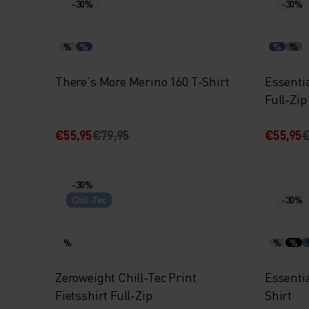
-30%
-30%
%
%
%
%
There's More Merino 160 T-Shirt
Essentia
Full-Zip
€55,95
€79,95
€55,95
€
-30%
Chill-Tec
-30%
%
%
%
Zeroweight Chill-Tec Print
Essenti
Fietsshirt Full-Zip
Shirt