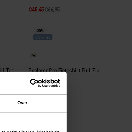
€45,45
€64,95
-30%
Chill-Tec
%
ll-Tec
Explorer Pro Fietsshirt Full-Zip
€94,45
€134,95
Over
-30%
 te optimaliseren. Met behulp