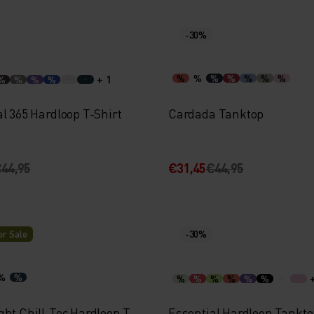
-30%
+ 1
%
%
%
%
%
%
%
%
%
%
%
l 365 Hardloop T-Shirt
Cardada Tanktop
44,95
€31,45
€44,95
r Sale
-30%
%
%
%
%
%
%
%
%
ght Chill-Tec Hardloop T-
Essential Hardloop Tankto