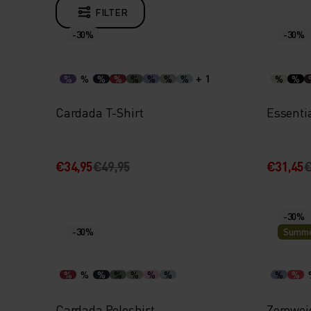
FILTER
-30%
-30%
+ 1
%
%
%
%
%
%
%
%
%
%
Cardada T-Shirt
Essentia
€34,95
€49,95
€31,45
€
-30%
-30%
Summe
%
%
%
%
%
%
%
%
%
Cardada Poloshirt
Zerowei