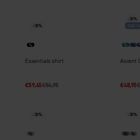
-30%
-30%
Chill-T
%
%
%
Essentials shirt
Ascent C
€59,45
€84,95
€48,95
€
-30%
-30%
%
%
%