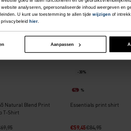
%
 website analyseren, gepersonaliseerde inhoud weergeven en 
einden. U kunt uw toestemming te allen tijde
wijzigen
of intrek
ht Sleeveless Fiets
Ascent 130 Trees T-Shirt
 privacybeleid
hier
.
p
89,95
€55,95
€79,95
en
Aanpassen
A
-30%
%
%
65 Natural Blend Print
Essentials print shirt
p T-Shirt
69,95
€59,45
€84,95