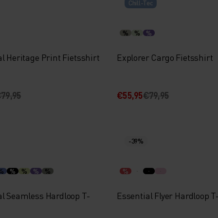
Chill-Tec
%
%
%
l Heritage Print Fietsshirt
Explorer Cargo Fietsshirt
79,95
€55,95
€79,95
-39%
%
%
%
%
%
%
al Seamless Hardloop T-
Essential Flyer Hardloop T