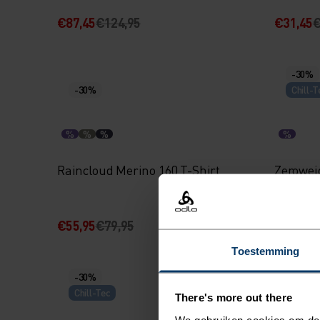
€87,45
€124,95
€31,45
€
-30%
-30%
Chill-T
%
%
%
%
Raincloud Merino 160 T-Shirt
Zeroweig
Hardloo
€55,95
€79,95
€41,95
€
Toestemming
-30%
-30%
Chill-Tec
Chill-T
There's more out there
We gebruiken cookies om de w