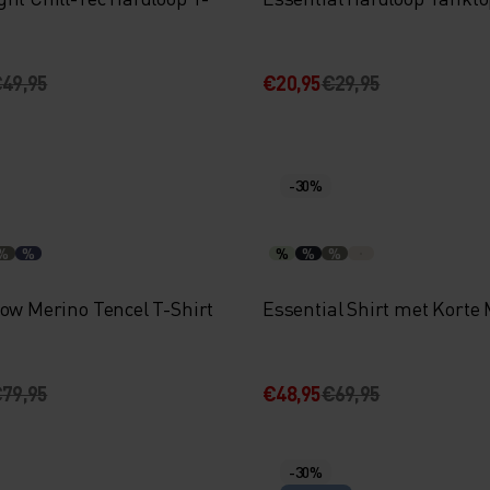
49,95
€20,95
€29,95
-30%
%
%
%
%
%
Pow Merino Tencel T-Shirt
Essential Shirt met Kort
79,95
€48,95
€69,95
-30%