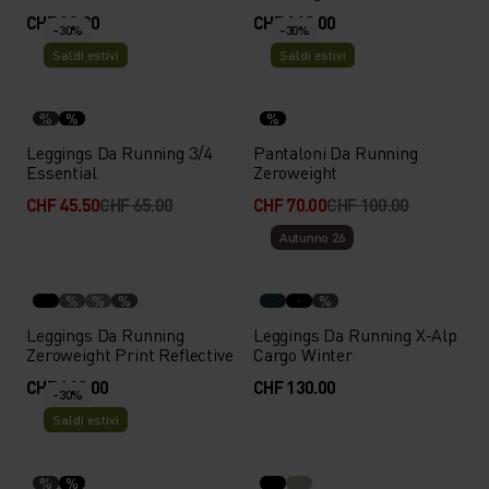
CHF 90.00
CHF 110.00
-30%
-30%
Saldi estivi
Saldi estivi
%
%
%
Leggings Da Running 3/4
Pantaloni Da Running
Essential
Zeroweight
CHF 45.50
CHF 65.00
CHF 70.00
CHF 100.00
Autunno 26
%
%
%
%
Leggings Da Running
Leggings Da Running X-Alp
Zeroweight Print Reflective
Cargo Winter
CHF 110.00
CHF 130.00
-30%
Saldi estivi
%
%