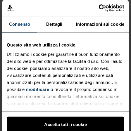
%
%
%
%
%
%
%
%
Pantaloni Da Sci Di Fondo
Pantaloni X-Alp 3L
Zeroweight Elite Windproof
Consenso
Dettagli
Informazioni sui cookie
CHF 420.00
CHF 220.00
Autunno 26
Questo sito web utilizza i cookie
Utilizziamo i cookie per garantire il buon funzionamento
%
%
%
del sito web e per ottimizzare la facilità d'uso. Con l'aiuto
Leggings Da Running
Leggings Da Running
dei cookie, possiamo analizzare il nostro sito web,
Zeroweight Print
Essential Thermal
visualizzare contenuti personalizzati e utilizzare dati
CHF 110.00
CHF 100.00
anonimizzati per la personalizzazione degli annunci. È
possibile
modificare
o revocare il proprio consenso in
qualsiasi momento consultando l'informativa sui cookie
sul nostro sito web. La nostra informativa sulla privacy è
%
%
%
%
%
%
disponibile
qui
.
Pantaloni Da Sci Di Fondo
Pantaloni Da Sci Di Fondo
Essential Warm
Zeroweight Pro Windproof
Accetta tutti i cookie
Warm