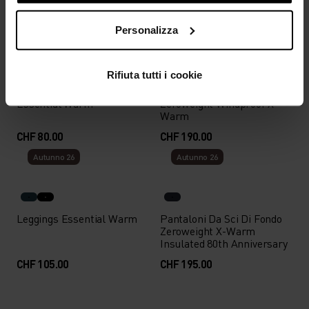
CHF 110.00
CHF 180.00
Personalizza
%
%
%
%
Rifiuta tutti i cookie
Leggings Da Running
Pantaloni Da Sci Di Fondo
Essential Warm
Zeroweight Windproof X
Warm
CHF 80.00
CHF 190.00
Autunno 26
Autunno 26
Leggings Essential Warm
Pantaloni Da Sci Di Fondo
Zeroweight X-Warm
Insulated 80th Anniversary
CHF 105.00
CHF 195.00