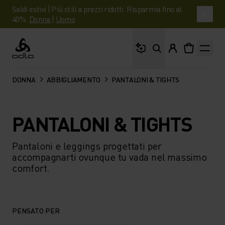
Saldi estivi | Più stili a prezzi ridotti. Risparmia fino al
40%.
Donna
|
Uomo
Cosa stai cercando?
Odlo
DONNA
ABBIGLIAMENTO
PANTALONI & TIGHTS
PANTALONI & TIGHTS
Pantaloni e leggings progettati per
accompagnarti ovunque tu vada nel massimo
comfort.
PENSATO PER