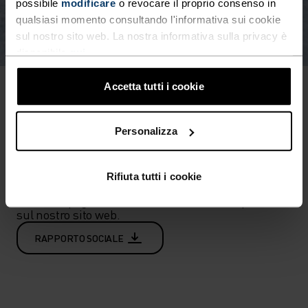
possibile
modificare
o revocare il proprio consenso in
qualsiasi momento consultando l'informativa sui cookie
sul nostro sito web. La nostra informativa sulla privacy è
disponibile
qui
.
Accetta tutti i cookie
ABBIAMO PUBBLICATO IL
NOSTRO PRIMO RAPPORTO
Personalizza
SOCIALE DAL 2021
Rifiuta tutti i cookie
Il rapporto evidenzia i nostri progressi riguardo al 
nostro impegno "Make it Fair" ed è ora disponibile 
sul nostro sito web.
RAPPORTO SOCIALE