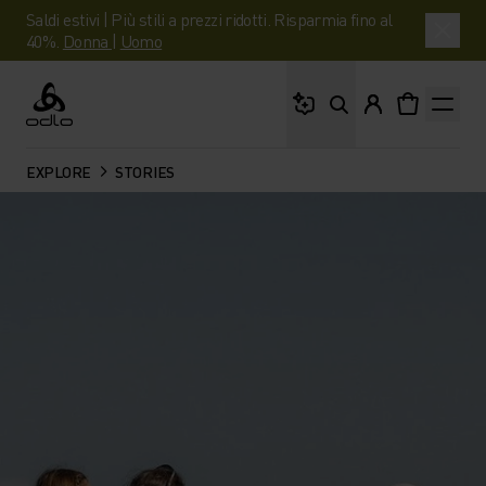
Saldi estivi | Più stili a prezzi ridotti. Risparmia fino al
40%.
Donna
|
Uomo
Cosa stai cercando?
Odlo
EXPLORE
STORIES