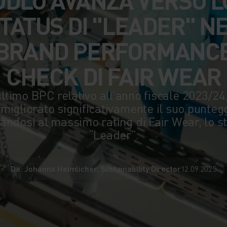
TATUS DI "LEADER" N
BRAND PERFORMANC
CHECK DI FAIR WEAR
ultimo BPC relativo all’anno fiscale 2023/24
 migliorato significativamente il suo puntegg
nandosi al massimo rating di Fair Wear, lo st
“Leader”.
Da: Johanna Heimlicher, Sustainability Director
12.09.2025