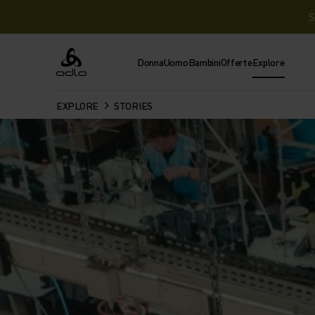
S
Donna
Uomo
Bambini
Offerte
Explore
Odlo
EXPLORE
STORIES