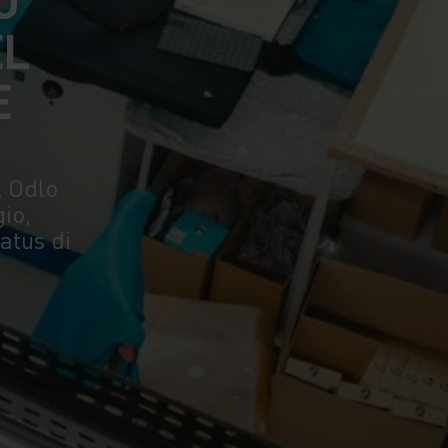
EL
E
, Odlo
io,
atus di