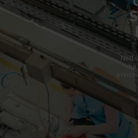
S
Nell’
ha
avvici