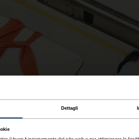
Dettagli
ookie
tire il buon funzionamento del sito web e per ottimizzare la facilit