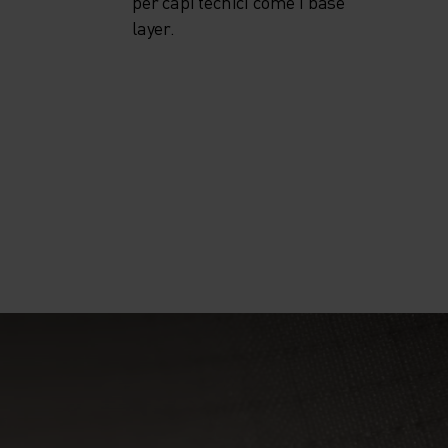
per capi tecnici come i base
layer.