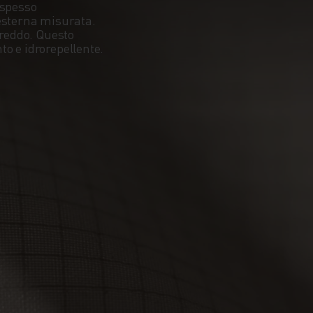
 spesso
 esterna misurata.
freddo. Questo
o e idrorepellente.