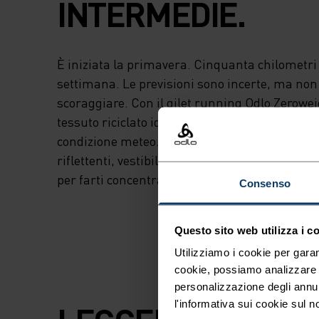
INTERMEDIE.
È iniziata la primavera. Cinquanta chilometr
settimana. Le previsioni sono incerte, ma non t
scoraggiare. Con il gilet running Odlo Zeroweig
tessuto riciclato idrorepellente, puoi affront
condizione meteo. Ventilazione sulla schiena, 
riflettenti, vestibilità athletic: abbiamo studia
per farti concentrare sulla corsa e non pensare
Consenso
Questo sito web utilizza i c
Utilizziamo i cookie per garan
cookie, possiamo analizzare il
personalizzazione degli annu
l'informativa sui cookie sul n