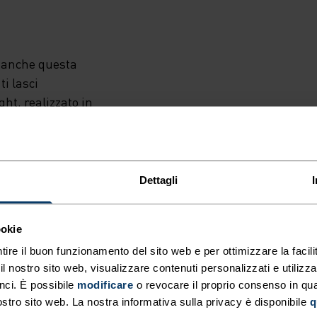
i anche questa
i lasci
ht, realizzato in
are qualunque
dettagli
to ogni dettaglio
 al resto.
Dettagli
ookie
tire il buon funzionamento del sito web e per ottimizzare la facilit
 nostro sito web, visualizzare contenuti personalizzati e utilizza
nci. È possibile
modificare
o revocare il proprio consenso in q
ostro sito web. La nostra informativa sulla privacy è disponibile
q