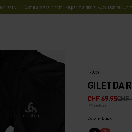
aldi estivi | Più stili a prezzi ridotti. Risparmia fino al 40%.
Donna
|
Uom
-30%
GILET DA 
CHF 69.95
CHF 
IVA inclusa
Colore: Black
%
%