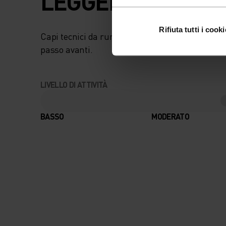
LEGGERI COME L'A
Rifiuta tutti i cooki
Capi tecnici da running ad asciugatura rapida
passo avanti.
LIVELLO DI ATTIVITÀ
BASSO
MODERATO