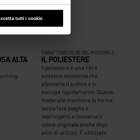
VENTO.
ccetta tutti i cookie
CARATTERISTICHE DEL MATERIALE
OSA ALTA
IL POLIESTERE
Il poliestere è una fibra
Running
sintetica resistente che
allontana il sudore e si
asciuga rapidamente. Questo
materiale mantiene la forma
senza fare pieghe o
restringersi e conserva il
colore originale anche dopo
anni di utilizzo. È utilizzato