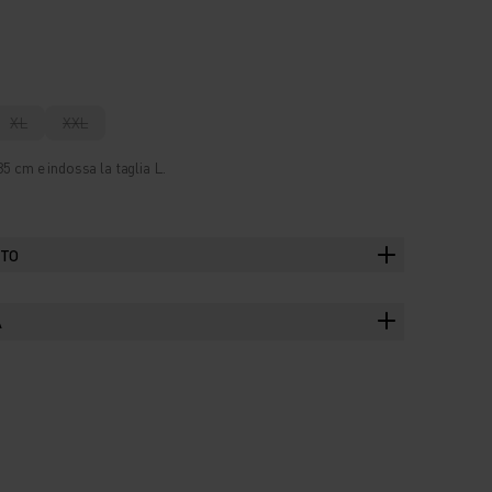
XL
XXL
5 cm e indossa la taglia L.
TTO
A