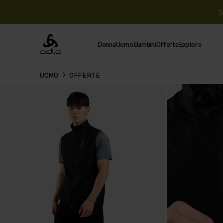
S
Donna
Uomo
Bambini
Offerte
Explore
Odlo
UOMO
OFFERTE