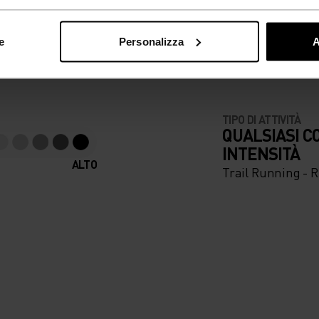
RIA. VELOCI COME IL 
e
Personalizza
A
 per essere sempre un
TIPO DI ATTIVITÀ
QUALSIASI C
INTENSITÀ
ALTO
Trail Running - 