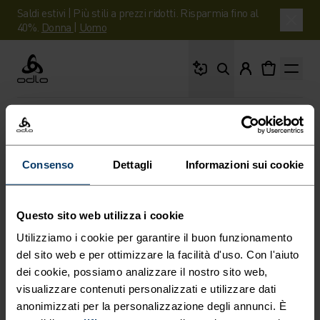
Saldi estivi | Più stili a prezzi ridotti. Risparmia fino al
40%.
Donna
|
Uomo
Cosa stai cercando?
Odlo
HOME
UNSUBSCRIBE
Consenso
Dettagli
Informazioni sui cookie
PERCHÉ VUOI
ANNULLARE
Questo sito web utilizza i cookie
L'ISCRIZIONE?
Utilizziamo i cookie per garantire il buon funzionamento
del sito web e per ottimizzare la facilità d'uso. Con l'aiuto
dei cookie, possiamo analizzare il nostro sito web,
visualizzare contenuti personalizzati e utilizzare dati
anonimizzati per la personalizzazione degli annunci. È