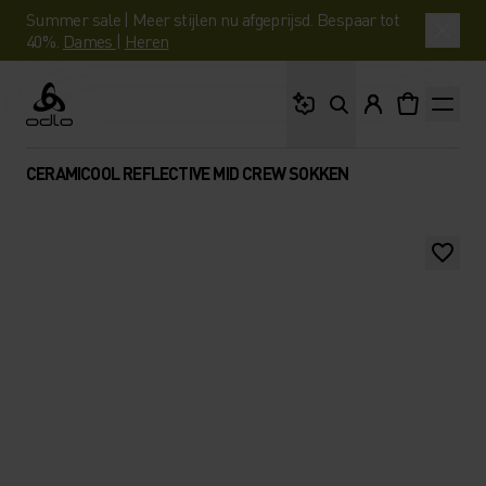
Summer sale | Meer stijlen nu afgeprijsd. Bespaar tot
40%.
Dames
|
Heren
Waar ben je naar op 
Odlo
CERAMICOOL REFLECTIVE MID CREW SOKKEN