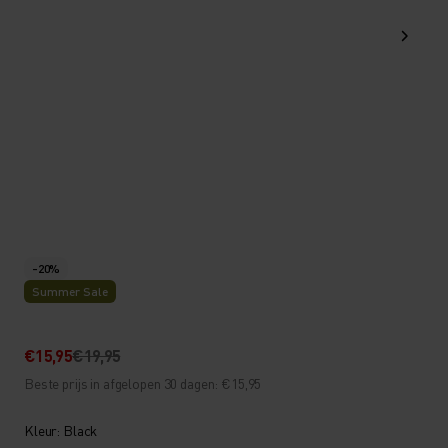
-20%
Summer Sale
€15,95
€19,95
Beste prijs in afgelopen 30 dagen: €15,95
Kleur: Black