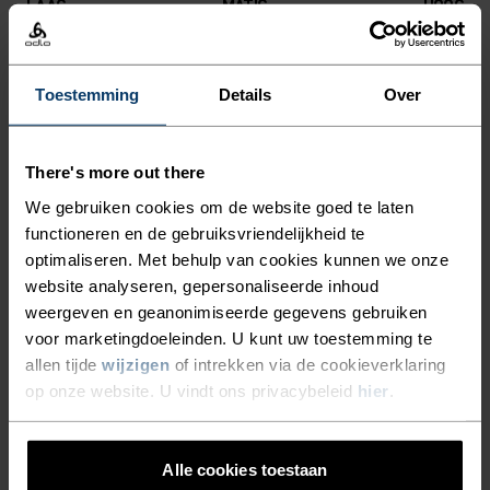
LAAG
MATIG
HOOG
SOORT ACTIVITEIT
Toestemming
Details
Over
WAT DAN OOK HOGE INTENSITEIT
Fietsen - Hardlopen
There's more out there
We gebruiken cookies om de website goed te laten
MATERIAAL
functioneren en de gebruiksvriendelijkheid te
POLYAMIDE EN POLYPROPYLEEN MIX
optimaliseren. Met behulp van cookies kunnen we onze
Dit materiaal combineert de zachte en elastische textuur
website analyseren, gepersonaliseerde inhoud
van polyamide met de verkoelende eigenschapen van
polypropyleen. Je vindt het voornamelijk in producten voor
weergeven en geanonimiseerde gegevens gebruiken
zeer intensieve activiteiten of warme omgevingen. Het is
voor marketingdoeleinden. U kunt uw toestemming te
bovendien erg stevig.
allen tijde
wijzigen
of intrekken via de cookieverklaring
op onze website. U vindt ons privacybeleid
hier
.
TEMPERATUUR CONTROLE SYSTEEM
Alle cookies toestaan