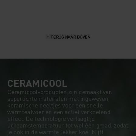
20°
20°
15°
15°
TERUG NAAR BOVEN
10°
10°
5°
5°
0°
0°
CERAMICOOL
Ceramicool-producten zijn gemaakt van
superlichte materialen met ingeweven
-5°
-5°
keramische deeltjes voor een snelle
warmteafvoer en een actief verkoelend
effect. De technologie verlaagt je
-10°
-10°
lichaamstemperatuur tot wel één graad, zodat
je ook in de warmte lekker koel blijft.