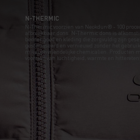
N-THERMIC
N-Thermic voorzien van Neokdun® - 100 procen
afbreekbaar dons. N-Thermic dons is afkomsti
beddengoed en kleding die zorgvuldig zijn gese
gesteriliseerd en vernieuwd zonder het gebrui
milieuonvriendelijke chemicaliën. Producten 
voorzien van luchtigheid, warmte en hitteretent