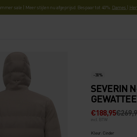
mmer sale | Meer stijlen nu afgeprijsd. Bespaar tot 40%.
Dames
|
Her
-30%
SEVERIN 
GEWATTEE
€188,95
€269,
incl. BTW
Kleur: Cinder