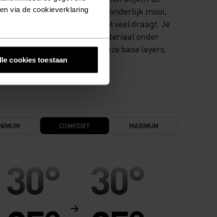
ken via de cookieverklaring
kleuren uitzonderlijk mooi,
ook als je het veel draagt. Je
vindt dit materiaal onder
andere in onze base layers.
lle cookies toestaan
NIMUM
COMFORT
MAXIMUM
30°
30°