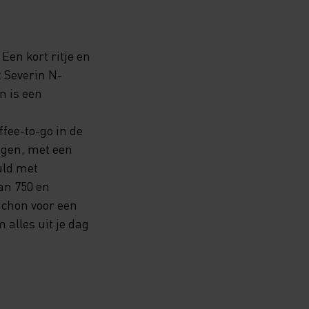
Een kort ritje en
t Severin N-
n is een
fee-to-go in de
regen, met een
vuld met
an 750 en
uchon voor een
 alles uit je dag