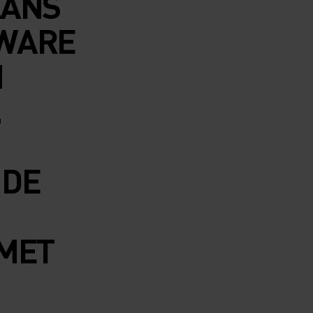
LANS
ZWARE
N
.
 DE
 MET