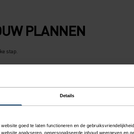
OUW PLANNEN
ke stap.
SOORT ACTIVITEIT
WAT DAN OO
INTENSITEIT
HOOG
Casual Comfort
Details
ebsite goed te laten functioneren en de gebruiksvriendelijkheid
 website analyseren, gepersonaliseerde inhoud weergeven en 