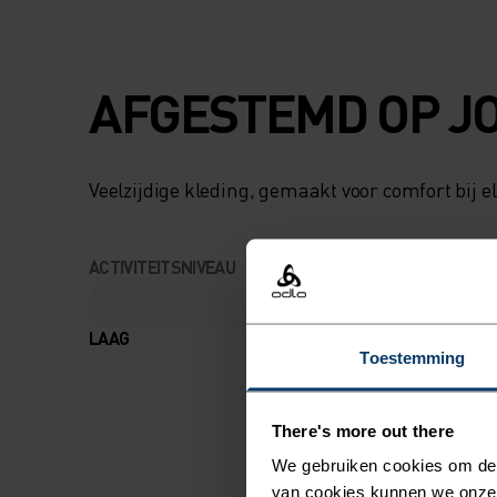
AFGESTEMD OP J
Veelzijdige kleding, gemaakt voor comfort bij el
ACTIVITEITSNIVEAU
LAAG
MATIG
Toestemming
There's more out there
We gebruiken cookies om de w
van cookies kunnen we onze