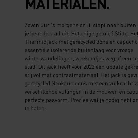
MATERIALEN.
Zeven uur 's morgens en jij stapt naar buiten. 
je bent de stad uit. Het enige geluid? Stilte. He
Thermic jack met gerecycled dons en capucho
essentiële isolerende buitenlaag voor vroege
winterwandelingen, weekendjes weg of een cof
stad. Dit jack heeft voor 2022 een update gek
stijlvol mat contrastmateriaal. Het jack is ge
gerecycled Neokdun dons met een vulkracht v
verschillende vullingen in de mouwen en cap
perfecte pasvorm. Precies wat je nodig hebt om
te halen.