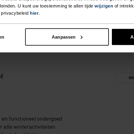
einden. U kunt uw toestemming te allen tijde
wijzigen
of intrek
 privacybeleid
hier
.
en
Aanpassen
A
M
MI
g en functioneel ondergoed
 alle winteractiviteiten.