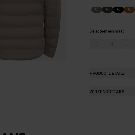
%
%
%
%
Selecteer een maat
S
M
L
PRODUCTDETAILS
VERZENDDETAILS