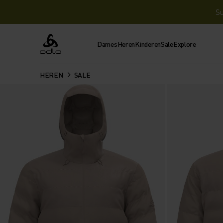
Su
Dames
Heren
Kinderen
Sale
Explore
Odlo
HEREN
SALE