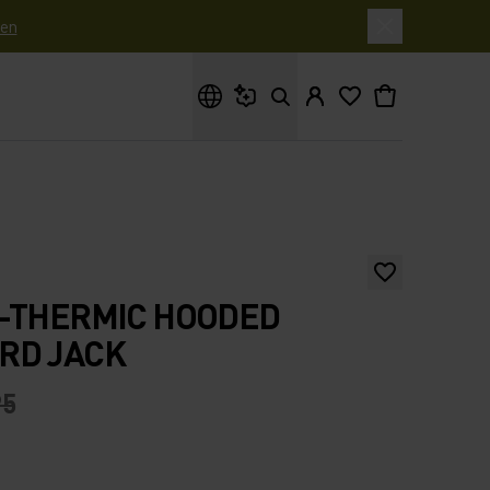
en
Waar ben je naar op zoek?
N-THERMIC HOODED
RD JACK
95