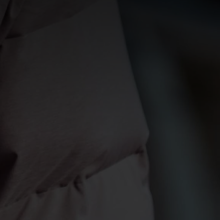
0°
0°
-5°
-5°
-10°
-10°
-15°
-15°
-20°
-20°