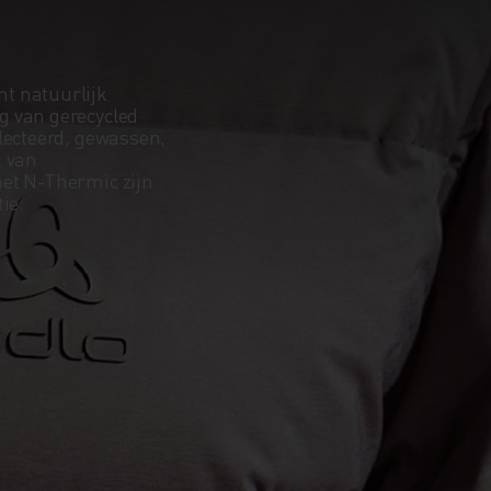
t natuurlijk
g van gerecycled
lecteerd, gewassen,
k van
met N-Thermic zijn
ie.