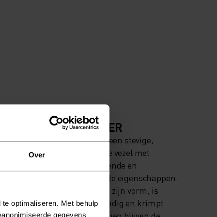
MATERIAAL
K MATIGE
POLYESTER
Polyester is een stevige,
synthetische vezel met
Over
vochtafvoerende en
sneldrogende eigenschappen.
Het behoudt zijn vorm, is
kreukbestendig en krimpt
 te optimaliseren. Met behulp
niet. Bovendien blijven de
geanonimiseerde gegevens