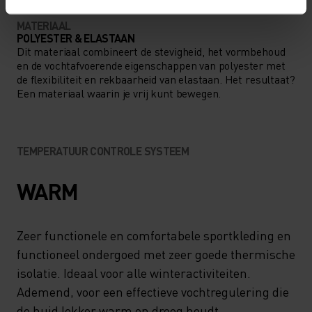
MATERIAAL
POLYESTER & ELASTAAN
Dit materiaal combineert de stevigheid, het vormbehoud
en de vochtafvoerende eigenschappen van polyester met
de flexibiliteit en rekbaarheid van elastaan. Het resultaat?
Een materiaal waarin je vrij kunt bewegen.
TEMPERATUUR CONTROLE SYSTEEM
WARM
Zeer functionele en comfortabele sportkleding en
functioneel ondergoed met zeer goede thermische
isolatie. Ideaal voor alle winteractiviteiten.
Ademend, voor een effectieve vochtregulering die
de huid lekker warm en droog houdt.