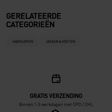
5°
5°
GERELATEERDE
CATEGORIEËN
0°
0°
-5°
-5°
HARDLOPEN
JASSEN & VESTEN
-10°
-10°
-15°
-15°
-20°
-20°
GRATIS VERZENDING​​​​​​​​​​​​​​
Binnen 1-3 werkdagen met DPD / DHL
-25°
-25°