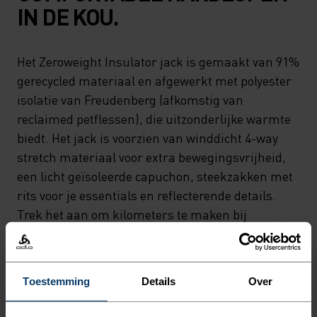
IN DE KOU.
Het Zeroweight Insulator jack is gemaakt van 91%
gerecycled materiaal en afgewerkt met polyester
isolatie van Freudenberg (afkomstig van
reclaimed petflessen), die uitzonderlijke warmte
biedt. Het jack is voorzien van winddicht 4-way
stretch materiaal voor extra bewegingsvrijheid,
een licht geïsoleerde capuchon, steekzakken met
rits voor je essentials en reflecterende details.
Trek het aan om kilometers te maken bij
temperaturen onder nul. Kies voor warmte en
ademend vermogen in de kou.
Toestemming
Details
Over