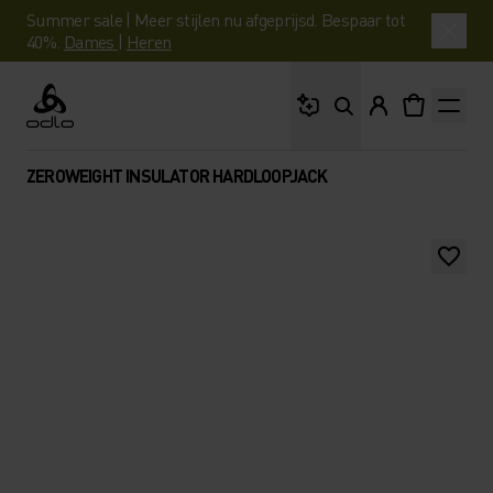
Summer sale | Meer stijlen nu afgeprijsd. Bespaar tot
40%.
Dames
|
Heren
Waar ben je naar op 
Odlo
ZEROWEIGHT INSULATOR HARDLOOPJACK