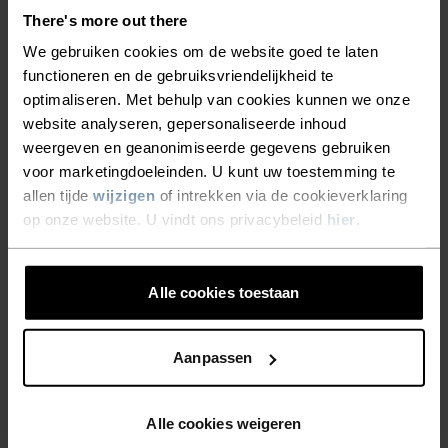
ERVAAR DE SNELHEID VAN
There's more out there
LICHT
We gebruiken cookies om de website goed te laten
functioneren en de gebruiksvriendelijkheid te
optimaliseren. Met behulp van cookies kunnen we onze
Blijf droog. Loop sneller. Performance
website analyseren, gepersonaliseerde inhoud
hardloopkleding waarin je verder komt.
weergeven en geanonimiseerde gegevens gebruiken
voor marketingdoeleinden. U kunt uw toestemming te
allen tijde
wijzigen
of intrekken via de cookieverklaring
op onze website. U vindt ons privacybeleid
hier
.
ACTIVITEITSNIVEAU
LAAG
MATIG
HOOG
Alle cookies toestaan
Aanpassen
SOORT ACTIVITEIT
WAT DAN OOK HOGE INTENSITEIT
Langlaufen - Hardlopen
Alle cookies weigeren