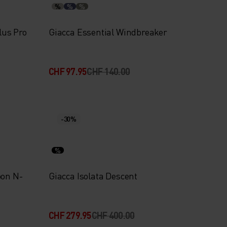
%
%
%
lus Pro
Giacca Essential Windbreaker
CHF 97.95
CHF 140.00
-30%
%
oon N-
Giacca Isolata Descent
CHF 279.95
CHF 400.00