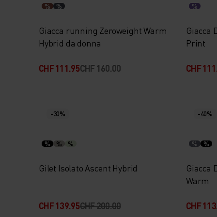
%
%
%
Giacca running Zeroweight Warm
Giacca 
Hybrid da donna
Print
CHF 111.95
CHF 160.00
CHF 111
-30%
-40%
%
%
%
%
%
Gilet Isolato Ascent Hybrid
Giacca 
Warm
CHF 139.95
CHF 200.00
CHF 113