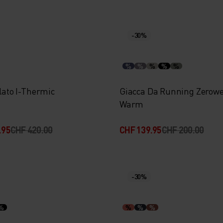
-30%
%
%
%
%
%
olato I-Thermic
Giacca Da Running Zerowe
Warm
.95
CHF 420.00
CHF 139.95
CHF 200.00
-30%
%
%
%
%