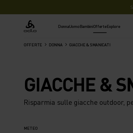
S
Donna
Uomo
Bambini
Offerte
Explore
Odlo
OFFERTE
DONNA
GIACCHE & SMANICATI
GIACCHE & S
Risparmia sulle giacche outdoor, p
METEO