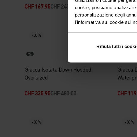
CHF 167.95
CHF 240.00
CHF 335
cookie, possiamo analizzare il
personalizzazione degli annu
l'informativa sui cookie sul n
-40%
-30%
Imperm
Rifiuta tutti i cooki
%
%
%
Giacca Isolata Down Hooded
Giacca 
Oversized
Waterpr
CHF 335.95
CHF 480.00
CHF 119
-30%
-30%