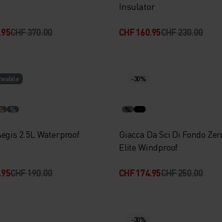
Insulator
.95
CHF 370.00
CHF 160.95
CHF 230.00
eabile
-30%
%
%
%
Aegis 2.5L Waterproof
Giacca Da Sci Di Fondo Ze
Elite Windproof
.95
CHF 190.00
CHF 174.95
CHF 250.00
-30%