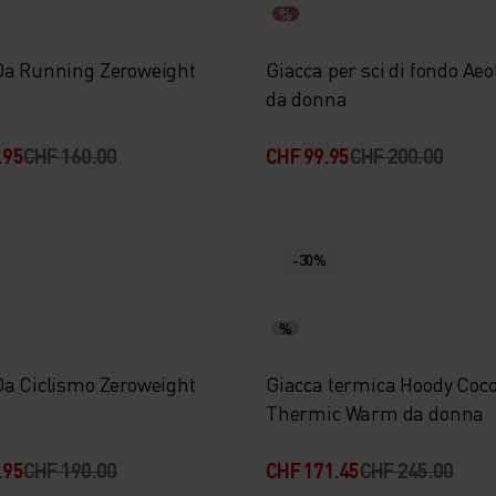
%
Da Running Zeroweight
Giacca per sci di fondo Aeo
da donna
.95
CHF 160.00
CHF 99.95
CHF 200.00
-30%
%
Da Ciclismo Zeroweight
Giacca termica Hoody Coc
Thermic Warm da donna
.95
CHF 190.00
CHF 171.45
CHF 245.00