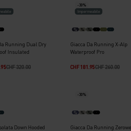
-30%
eabile
Impermeabile
%
%
%
Da Running Dual Dry
Giacca Da Running X-Alp
oof Insulated
Waterproof Pro
.95
CHF 320.00
CHF 181.95
CHF 260.00
-30%
%
%
%
Isolata Down Hooded
Giacca Da Running Zerowe