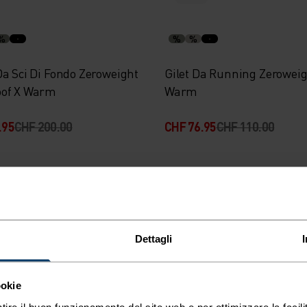
%
%
%
Da Sci Di Fondo Zeroweight
Gilet Da Running Zerowei
of X Warm
Warm
.95
CHF 200.00
CHF 76.95
CHF 110.00
-30%
%
%
%
%
%
Dettagli
a Sci X-Alp 3L
Gilet Da Running Zerowei
Warm
ookie
tire il buon funzionamento del sito web e per ottimizzare la facilit