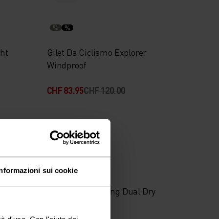
%
%
ght
Gilet Da Ciclismo Explorer
Windproof
CHF 83.95
CHF 120.00
-30%
Impermeabile
%
Informazioni sui cookie
ght
Giacca Da Running Dual Dry
Waterproof
à d'uso. Con l'aiuto dei