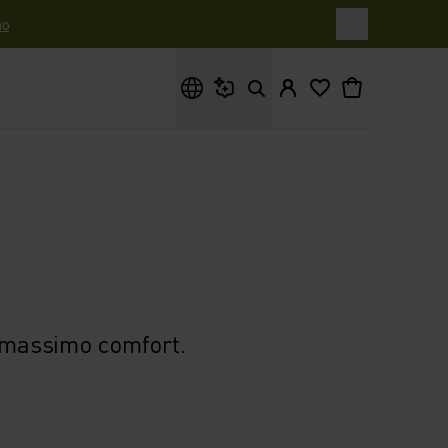
o
Cosa stai cercando?
l massimo comfort.