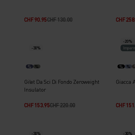
CHF 90.95
CHF 130.00
CHF 258
-20%
-30%
Imperm
%
%
%
%
Gilet Da Sci Di Fondo Zeroweight
Giacca 
Insulator
CHF 153.95
CHF 220.00
CHF 151
-30%
-30%