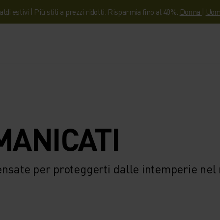
aldi estivi | Più stili a prezzi ridotti. Risparmia fino al 40%.
Donna
|
Uom
MANICATI
ensate per proteggerti dalle intemperie ne