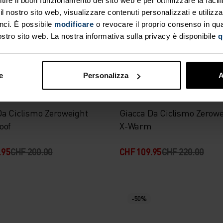
.95
CHF 480.00
CHF 76.95
CHF 110.00
 nostro sito web, visualizzare contenuti personalizzati e utilizza
nci. È possibile
modificare
o revocare il proprio consenso in q
ostro sito web. La nostra informativa sulla privacy è disponibile
q
eabile
-50%
e
Personalizza
A
%
%
Da Ciclismo Zeroweight
Giacca Da Ciclismo Zerowe
oof
X-Warm
.95
CHF 200.00
CHF 109.95
CHF 220.00
-50%