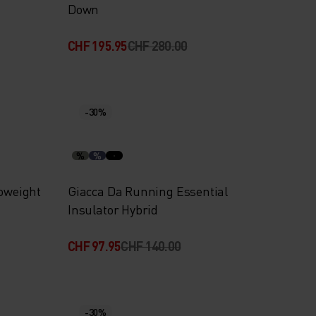
Down
CHF 195.95
CHF 280.00
-30%
%
%
roweight
Giacca Da Running Essential
Insulator Hybrid
CHF 97.95
CHF 140.00
-30%