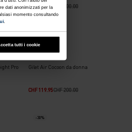
CHF 209.95
CHF 300.00
re dati anonimizzati per la
ualsiasi momento consultando
ui
.
-40%
ccetta tutti i cookie
%
%
ight Pro
Gilet Air Cocoon da donna
CHF 119.95
CHF 200.00
-30%