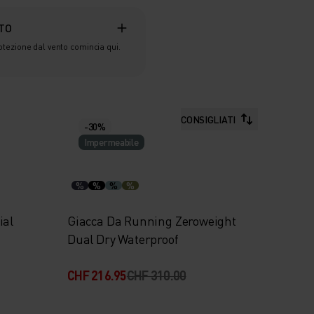
TO
otezione dal vento comincia qui.
CONSIGLIATI
-30%
Impermeabile
%
%
%
%
ial
Giacca Da Running Zeroweight
Dual Dry Waterproof
CHF 216.95
CHF 310.00