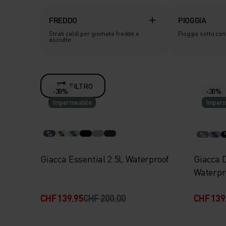
FREDDO
PIOGGIA
Strati caldi per giornate fredde e
Pioggia sotto con
asciutte.
FILTRO
-30%
-30%
Impermeabile
Imperm
%
%
%
%
%
Giacca Essential 2.5L Waterproof
Giacca 
Waterpr
CHF 139.95
CHF 200.00
CHF 139