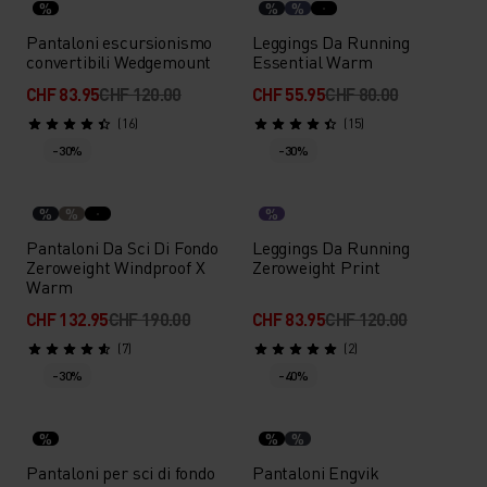
%
%
%
Pantaloni escursionismo
Leggings Da Running
convertibili Wedgemount
Essential Warm
CHF 83.95
CHF 120.00
CHF 55.95
CHF 80.00
(16)
(15)
-30%
-30%
%
%
%
Pantaloni Da Sci Di Fondo
Leggings Da Running
Zeroweight Windproof X
Zeroweight Print
Warm
CHF 132.95
CHF 190.00
CHF 83.95
CHF 120.00
(7)
(2)
-30%
-40%
%
%
%
Pantaloni per sci di fondo
Pantaloni Engvik