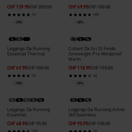
CHF 139.95
CHF 200.00
CHF 69.95
CHF 100.00
(1)
(95)
-30%
-30%
%
%
%
%
%
Leggings Da Running
Collant Da Sci Di Fondo
Essential Thermal
Zeroweight Pro Windproof
Warm
CHF 69.95
CHF 100.00
CHF 118.95
CHF 170.00
(9)
(4)
-30%
-30%
%
%
%
%
%
%
%
%
Leggings Da Running
Leggings Da Running Active
Essential
365 Seamless
CHF 48.95
CHF 70.00
CHF 90.95
CHF 130.00
(70)
(9)