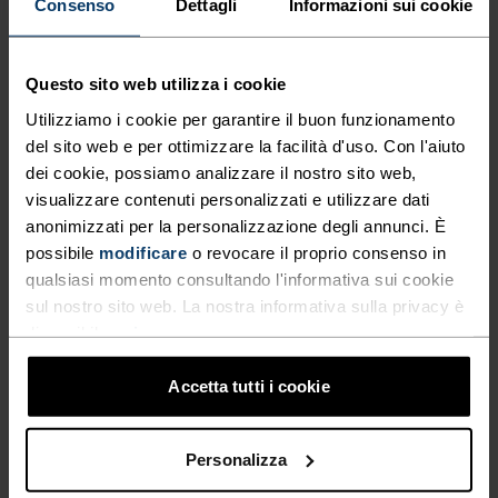
Consenso
Dettagli
Informazioni sui cookie
Zeroweight Print
CHF 76.95
CHF 110.00
CHF 111.95
CHF 160.00
(8)
(10)
Questo sito web utilizza i cookie
-30%
-30%
Utilizziamo i cookie per garantire il buon funzionamento
del sito web e per ottimizzare la facilità d'uso. Con l'aiuto
%
%
%
%
dei cookie, possiamo analizzare il nostro sito web,
Pantaloni Da Running
Salopette Lunga Da
visualizzare contenuti personalizzati e utilizzare dati
Active 365 Knit
Ciclismo Zeroweight Warm
anonimizzati per la personalizzazione degli annunci. È
CHF 76.95
CHF 110.00
CHF 111.95
CHF 160.00
possibile
modificare
o revocare il proprio consenso in
qualsiasi momento consultando l'informativa sui cookie
(9)
(4)
sul nostro sito web. La nostra informativa sulla privacy è
-40%
-40%
disponibile
qui
.
%
%
%
%
Accetta tutti i cookie
Pantaloni da sci di fondo
Leggings Da Running X-Alp
Langnes
Winter
Personalizza
CHF 101.95
CHF 170.00
CHF 71.95
CHF 120.00
(1)
(22)