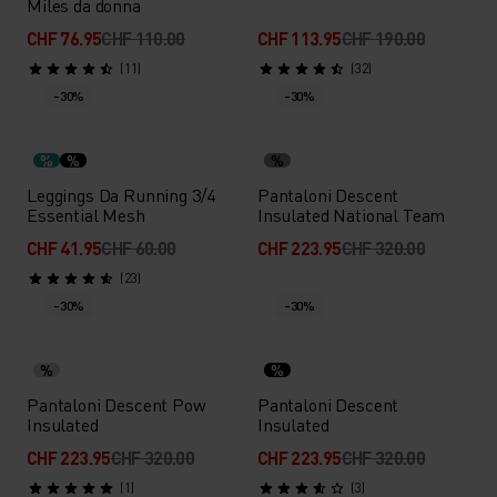
Miles da donna
CHF 76.95
CHF 110.00
CHF 113.95
CHF 190.00
(11)
(32)
-30%
-30%
%
%
%
Leggings Da Running 3/4
Pantaloni Descent
Essential Mesh
Insulated National Team
CHF 41.95
CHF 60.00
CHF 223.95
CHF 320.00
(23)
-30%
-30%
%
%
Pantaloni Descent Pow
Pantaloni Descent
Insulated
Insulated
CHF 223.95
CHF 320.00
CHF 223.95
CHF 320.00
(1)
(3)