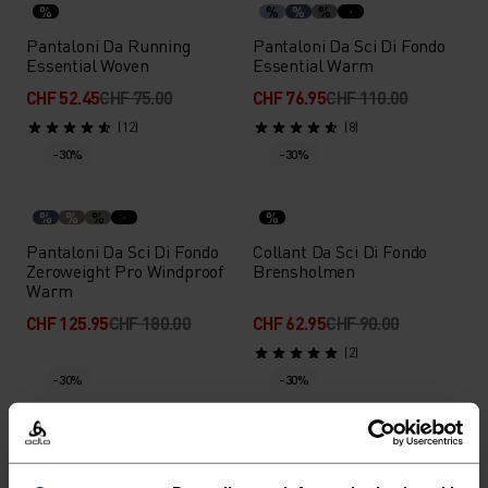
%
%
%
%
Pantaloni Da Running
Pantaloni Da Sci Di Fondo
Essential Woven
Essential Warm
CHF 52.45
CHF 75.00
CHF 76.95
CHF 110.00
(12)
(8)
-30%
-30%
%
%
%
%
Pantaloni Da Sci Di Fondo
Collant Da Sci Di Fondo
Zeroweight Pro Windproof
Brensholmen
Warm
CHF 125.95
CHF 180.00
CHF 62.95
CHF 90.00
(2)
-30%
-30%
%
%
%
%
%
Leggings Da Running
Pantaloni Ascent