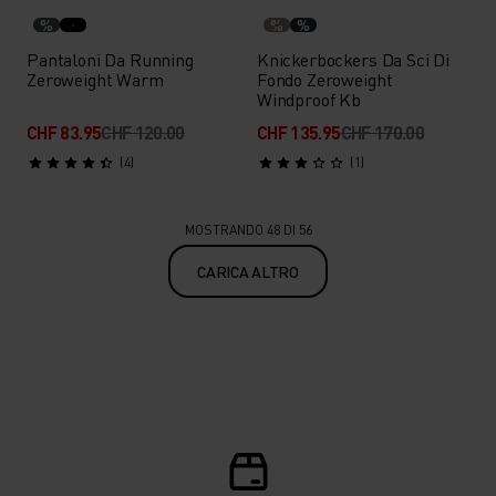
%
%
%
Pantaloni Da Running
Knickerbockers Da Sci Di
Zeroweight Warm
Fondo Zeroweight
Windproof Kb
CHF 83.95
CHF 120.00
CHF 135.95
CHF 170.00
(4)
(1)
MOSTRANDO 48 DI 56
CARICA ALTRO