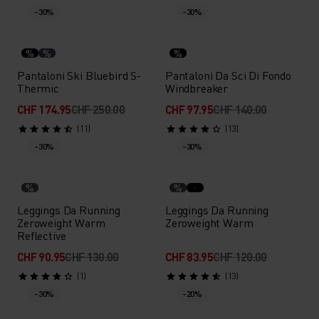
-30%
-30%
%
%
%
Pantaloni Ski Bluebird S-
Pantaloni Da Sci Di Fondo
Thermic
Windbreaker
CHF 174.95
CHF 250.00
CHF 97.95
CHF 140.00
(11)
(13)
-30%
-30%
%
%
Leggings Da Running
Leggings Da Running
Zeroweight Warm
Zeroweight Warm
Reflective
CHF 90.95
CHF 130.00
CHF 83.95
CHF 120.00
(1)
(13)
-30%
-20%