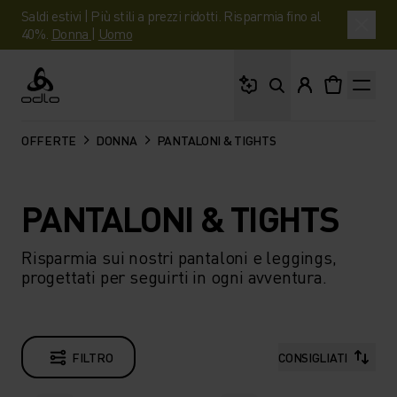
Saldi estivi | Più stili a prezzi ridotti. Risparmia fino al
40%.
Donna
|
Uomo
Cosa stai cercando?
Odlo
OFFERTE
DONNA
PANTALONI & TIGHTS
PANTALONI & TIGHTS
Risparmia sui nostri pantaloni e leggings,
progettati per seguirti in ogni avventura.
FILTRO
CONSIGLIATI