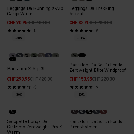
Leggings Da Running X-Alp
Leggings Da Trekking
Cargo Winter
Ascent
CHF 90.95
CHF 130.00
CHF 83.95
CHF 120.00
(6)
(9)
-30%
-30%
%
%
%
%
%
%
%
%
Pantaloni Da Sci Di Fondo
Pantaloni X-Alp 3L
Zeroweight Elite Windproof
CHF 293.95
CHF 420.00
CHF 153.95
CHF 220.00
(4)
(5)
-30%
-30%
%
%
%
%
%
%
Salopette Lunga Da
Pantaloni Da Sci Di Fondo
Ciclismo Zeroweight Pro X-
Brensholmen
Warm