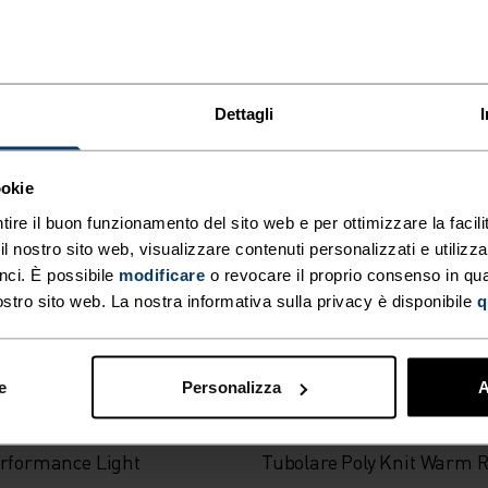
-20%
Unisex
%
%
%
%
Dettagli
o Merino Warm
Berretto Reversible
ookie
95
CHF 40.00
CHF 31.95
CHF 40.00
tire il buon funzionamento del sito web e per ottimizzare la facilit
(16)
(119)
 nostro sito web, visualizzare contenuti personalizzati e utilizza
nci. È possibile
modificare
o revocare il proprio consenso in q
ostro sito web. La nostra informativa sulla privacy è disponibile
q
-20%
Unisex
e
Personalizza
A
%
%
erformance Light
Tubolare Poly Knit Warm Re