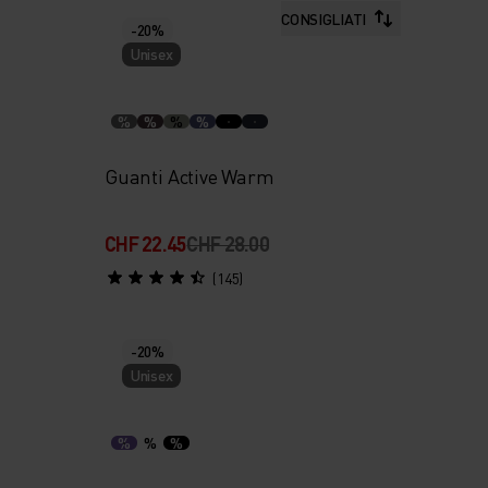
CONSIGLIATI
-20%
Unisex
%
%
%
%
Guanti Active Warm
CHF 22.45
CHF 28.00
(145)
-20%
Unisex
%
%
%