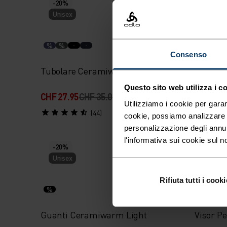
-20%
-20%
Unisex
Unisex
%
%
%
%
Consenso
Tubolare Ceramiwarm Pro
Berrett
Questo sito web utilizza i c
CHF 27.95
CHF 35.00
CHF 31.
Utilizziamo i cookie per garan
(44)
cookie, possiamo analizzare il
personalizzazione degli annu
l'informativa sui cookie sul n
-20%
-20%
Unisex
Unisex
Rifiuta tutti i cooki
%
%
%
Guanti Ceramiwarm Light
Visor P