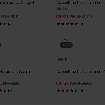
erformance X-Light
Cappellino Performance L
Bucket
95
CHF 30.00
CHF 31.95
CHF 40.00
(6)
(4)
-20%
Unisex
%
%
Multisport Warm
Cappellino Performance P
95
CHF 60.00
CHF 27.95
CHF 35.00
(25)
(6)