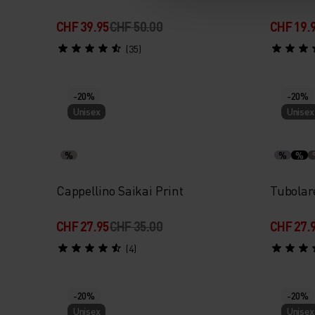
CHF 39.95
CHF 50.00
CHF 19.
(35)
-20%
-20%
Unisex
Unisex
%
%
%
Cappellino Saikai Print
Tubolare
CHF 27.95
CHF 35.00
CHF 27.
(4)
-20%
-20%
Unisex
Unisex