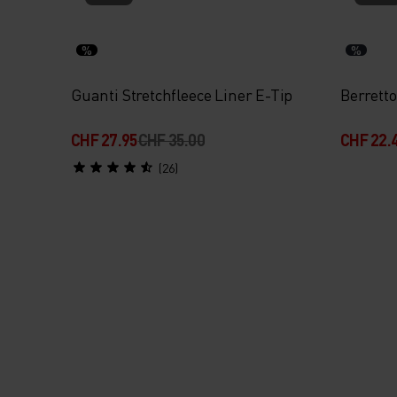
%
%
Guanti Stretchfleece Liner E-Tip
Berrett
CHF 27.95
CHF 35.00
CHF 22.
(26)