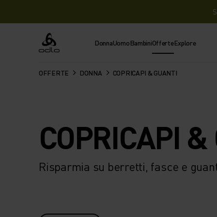
S
Donna
Uomo
Bambini
Offerte
Explore
Odlo
OFFERTE
DONNA
COPRICAPI & GUANTI
COPRICAPI &
Risparmia su berretti, fasce e guan