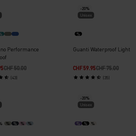
-20%
Unisex
%
%
ino Performance
Guanti Waterproof Light
oof
95
CHF 50.00
CHF 59.95
CHF 75.00
(43)
(35)
-20%
Unisex
%
%
%
%
%
%
%
%