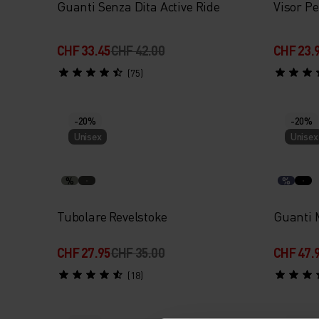
Guanti Senza Dita Active Ride
Visor P
CHF 33.45
CHF 42.00
CHF 23.
(75)
-20%
-20%
Unisex
Unisex
%
%
Tubolare Revelstoke
Guanti 
CHF 27.95
CHF 35.00
CHF 47.
(18)