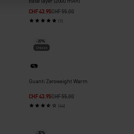
base layer (2000 mAh)
CHF 43.95
CHF 55.00
(1)
-20%
Unisex
%
Guanti Zeroweight Warm
CHF 43.95
CHF 55.00
(44)
-30%