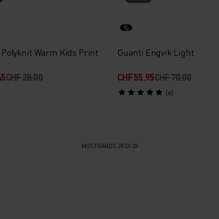
%
o Polyknit Warm Kids Print
Guanti Engvik Light
45
CHF 28.00
CHF 55.95
CHF 70.00
(6)
MOSTRANDO 28 DI 28