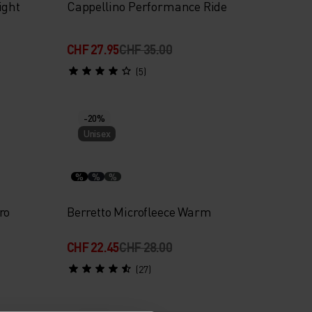
ight
Cappellino Performance Ride
CHF 27.95
CHF 35.00
(5)
-20%
Unisex
%
%
%
ro
Berretto Microfleece Warm
CHF 22.45
CHF 28.00
(27)