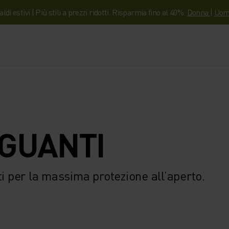
aldi estivi | Più stili a prezzi ridotti. Risparmia fino al 40%.
Donna
|
Uom
 GUANTI
ti per la massima protezione all’aperto.