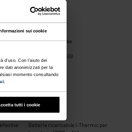
-20%
Unisex
%
Informazioni sui cookie
Berretto Revelstoke
CHF 35.95
CHF 45.00
à d'uso. Con l'aiuto dei
(26)
re dati anonimizzati per la
ualsiasi momento consultando
ui
.
-20%
ccetta tutti i cookie
%
flective
Batteria ricaricabile I-Thermic per