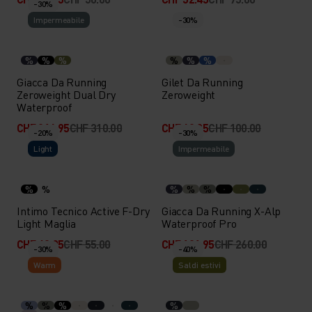
-30%
Impermeabile
-30%
%
%
%
%
%
%
Giacca Da Running
Gilet Da Running
Zeroweight Dual Dry
Zeroweight
Waterproof
CHF 216.95
CHF 310.00
CHF 69.95
CHF 100.00
-20%
-30%
Light
Impermeabile
%
%
%
%
%
Intimo Tecnico Active F-Dry
Giacca Da Running X-Alp
Light Maglia
Waterproof Pro
CHF 43.95
CHF 55.00
CHF 181.95
CHF 260.00
-30%
-40%
Warm
Saldi estivi
%
%
%
%