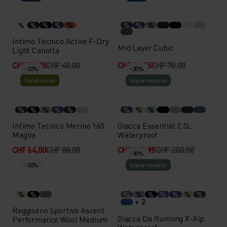
%
%
%
%
%
%
%
%
Intimo Tecnico Active F-Dry
Mid Layer Cubic
Light Canotta
CHF 31.95
CHF 40.00
CHF 48.95
CHF 70.00
-20%
-30%
Saldi estivi
Impermeabile
%
%
%
%
%
%
%
%
Intimo Tecnico Merino 160
Giacca Essential 2.5L
Maglia
Waterproof
CHF 64.00
CHF 80.00
CHF 139.95
CHF 200.00
-30%
-20%
Impermeabile
%
%
%
%
%
%
%
%
%
+ 2
Reggiseno Sportivo Ascent
Giacca Da Running X-Alp
Performance Wool Medium