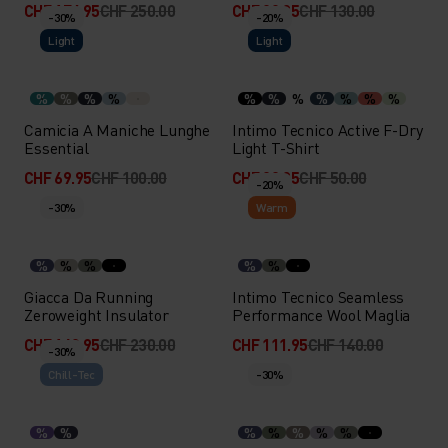
CHF 174.95
CHF 250.00
CHF 90.95
CHF 130.00
-30%
-20%
Light
Light
%
%
%
%
%
%
%
%
%
%
%
Camicia A Maniche Lunghe
Intimo Tecnico Active F-Dry
Essential
Light T-Shirt
CHF 69.95
CHF 100.00
CHF 39.95
CHF 50.00
-20%
-30%
Warm
%
%
%
%
%
Giacca Da Running
Intimo Tecnico Seamless
Zeroweight Insulator
Performance Wool Maglia
CHF 160.95
CHF 230.00
CHF 111.95
CHF 140.00
-30%
Chill-Tec
-30%
%
%
%
%
%
%
%