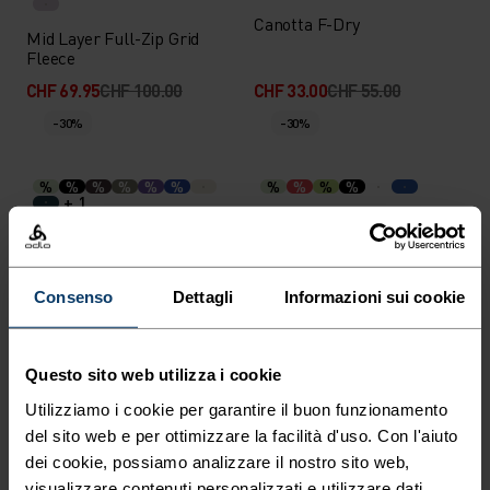
Canotta F-Dry
Mid Layer Full-Zip Grid
Fleece
CHF 69.95
CHF 100.00
CHF 33.00
CHF 55.00
-30%
-30%
%
%
%
%
%
%
%
%
%
%
+ 1
Canotta Da Running
T-Shirt Da Running
Essential
Essential 365
CHF 38.45
CHF 55.00
CHF 20.95
CHF 30.00
Consenso
Dettagli
Informazioni sui cookie
-30%
-30%
Questo sito web utilizza i cookie
%
%
%
%
%
%
%
%
%
%
Utilizziamo i cookie per garantire il buon funzionamento
Polo Cardada
T-Shirt F-Dry
del sito web e per ottimizzare la facilità d'uso. Con l'aiuto
CHF 48.95
CHF 70.00
CHF 41.95
CHF 60.00
dei cookie, possiamo analizzare il nostro sito web,
-30%
-30%
visualizzare contenuti personalizzati e utilizzare dati