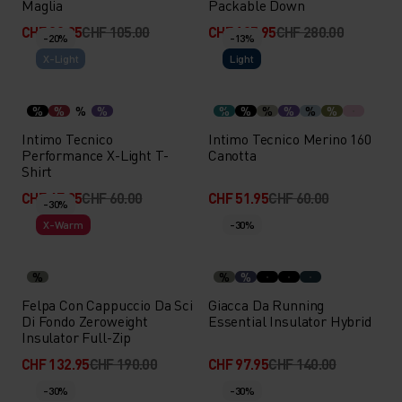
Maglia
Packable Down
CHF 83.95
CHF 105.00
CHF 195.95
CHF 280.00
-20%
-13%
X-Light
Light
%
%
%
%
%
%
%
%
%
%
Intimo Tecnico
Intimo Tecnico Merino 160
Performance X-Light T-
Canotta
Shirt
CHF 47.95
CHF 60.00
CHF 51.95
CHF 60.00
-30%
X-Warm
-30%
%
%
%
Felpa Con Cappuccio Da Sci
Giacca Da Running
Di Fondo Zeroweight
Essential Insulator Hybrid
Insulator Full-Zip
CHF 132.95
CHF 190.00
CHF 97.95
CHF 140.00
-30%
-30%