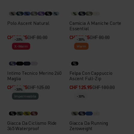
%
%
%
%
%
%
%
%
%
%
Polo Ascent Natural
Camicia A Maniche Corte
Essential
CHF 55.95
CHF 80.00
CHF 55.95
CHF 80.00
-20%
-30%
X-Warm
Warm
%
%
Intimo Tecnico Merino 260
Felpa Con Cappuccio
Maglia
Ascent Full-Zip
CHF 99.95
CHF 125.00
CHF 125.95
CHF 180.00
-30%
Impermeabile
-30%
%
%
%
%
%
%
Giacca Da Ciclismo Ride
Giacca Da Running
365 Waterproof
Zeroweight