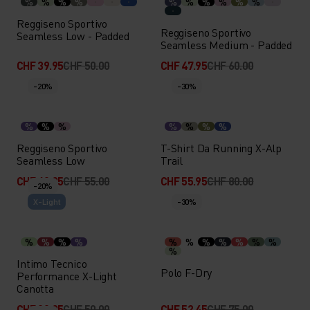
%
%
%
%
%
%
%
%
%
%
Reggiseno Sportivo
Reggiseno Sportivo
Seamless Low - Padded
Seamless Medium - Padded
CHF 39.95
CHF 50.00
CHF 47.95
CHF 60.00
-20%
-30%
%
%
%
%
%
%
%
Reggiseno Sportivo
T-Shirt Da Running X-Alp
Seamless Low
Trail
CHF 43.95
CHF 55.00
CHF 55.95
CHF 80.00
-20%
X-Light
-30%
%
%
%
%
%
%
%
%
%
%
%
%
Intimo Tecnico
Polo F-Dry
Performance X-Light
Canotta
CHF 39.95
CHF 50.00
CHF 52.45
CHF 75.00