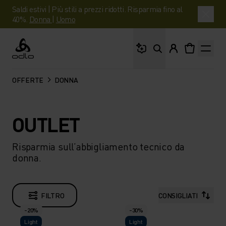
Saldi estivi | Più stili a prezzi ridotti. Risparmia fino al
40%.
Donna
|
Uomo
Cosa stai cercando?
Odlo
OFFERTE
DONNA
OUTLET
Risparmia sull’abbigliamento tecnico da
donna.
FILTRO
CONSIGLIATI
-20%
-30%
Light
Light