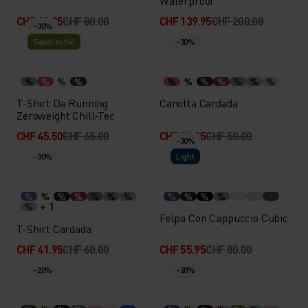
Waterproof
CHF 63.95
CHF 80.00
CHF 139.95
CHF 200.00
-30%
Saldi estivi
-30%
%
%
%
%
%
%
%
%
%
%
%
T-Shirt Da Running
Canotta Cardada
Zeroweight Chill-Tec
CHF 45.50
CHF 65.00
CHF 34.95
CHF 50.00
-30%
-30%
Light
%
%
%
%
%
%
%
%
%
%
%
+ 1
%
Felpa Con Cappuccio Cubic
T-Shirt Cardada
CHF 41.95
CHF 60.00
CHF 55.95
CHF 80.00
-20%
-20%