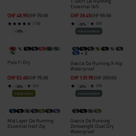
T-Shirt Da Running
Essential 365
CHF 48.95
CHF 70.00
CHF 38.45
CHF 55.00
(175)
(59)
-30%
-30%
Impermeabile
%
%
%
%
%
%
%
%
%
%
%
%
%
%
%
+ 2
%
Polo F-Dry
Giacca Da Running X-Alp
Waterproof
CHF 52.45
CHF 75.00
CHF 139.95
CHF 200.00
(41)
(95)
-30%
-30%
Saldi estivi
Impermeabile
%
%
%
%
%
%
%
%
%
%
%
Mid Layer Da Running
Giacca Da Running
Essential Half-Zip
Zeroweight Dual Dry
Waterproof