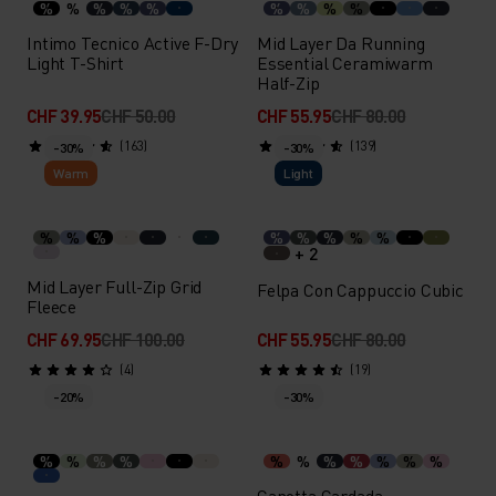
%
%
%
%
%
%
%
%
%
Intimo Tecnico Active F-Dry
Mid Layer Da Running
Light T-Shirt
Essential Ceramiwarm
Half-Zip
CHF 39.95
CHF 50.00
CHF 55.95
CHF 80.00
(163)
(139)
-30%
-30%
Warm
Light
%
%
%
%
%
%
%
%
+ 2
Mid Layer Full-Zip Grid
Felpa Con Cappuccio Cubic
Fleece
CHF 69.95
CHF 100.00
CHF 55.95
CHF 80.00
(4)
(19)
-20%
-30%
%
%
%
%
%
%
%
%
%
%
%
Canotta Cardada