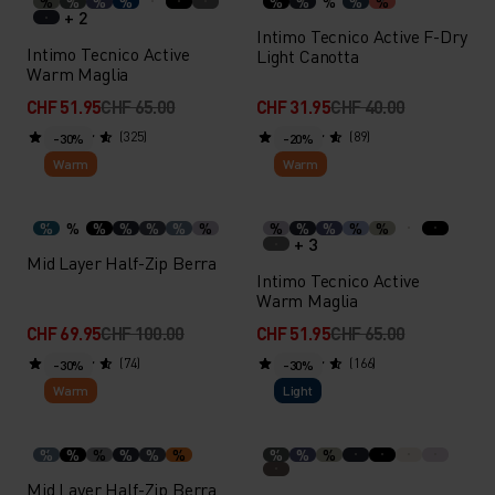
%
%
%
%
%
%
%
%
%
+ 2
Intimo Tecnico Active F-Dry
Intimo Tecnico Active
Light Canotta
Warm Maglia
CHF 51.95
CHF 65.00
CHF 31.95
CHF 40.00
(325)
(89)
-30%
-20%
Warm
Warm
%
%
%
%
%
%
%
%
%
%
%
%
+ 3
Mid Layer Half-Zip Berra
Intimo Tecnico Active
Warm Maglia
CHF 69.95
CHF 100.00
CHF 51.95
CHF 65.00
(74)
(166)
-30%
-30%
Warm
Light
%
%
%
%
%
%
%
%
%
Mid Layer Half-Zip Berra