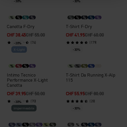
-30%
-30%
%
%
%
%
%
%
%
%
%
Canotta F-Dry
T-Shirt F-Dry
CHF 38.45
CHF 55.00
CHF 41.95
CHF 60.00
(74)
(179)
-20%
X-Light
-30%
%
%
%
%
%
%
%
%
Intimo Tecnico
T-Shirt Da Running X-Alp
Performance X-Light
115
Canotta
CHF 39.95
CHF 50.00
CHF 55.95
CHF 80.00
(70)
(28)
-30%
Impermeabile
-30%
%
%
%
%
%
%
%
%
%
%
%
%