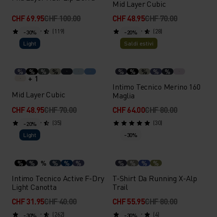
Mid Layer Cubic
CHF 69.95
CHF 100.00
CHF 48.95
CHF 70.00
(119)
(28)
-30%
-20%
Light
Saldi estivi
%
%
%
%
%
%
%
%
%
+ 1
Intimo Tecnico Merino 160
Mid Layer Cubic
Maglia
CHF 48.95
CHF 70.00
CHF 64.00
CHF 80.00
(35)
(30)
-20%
Light
-30%
%
%
%
%
%
%
%
%
%
%
Intimo Tecnico Active F-Dry
T-Shirt Da Running X-Alp
Light Canotta
Trail
CHF 31.95
CHF 40.00
CHF 55.95
CHF 80.00
(262)
(4)
-30%
-30%