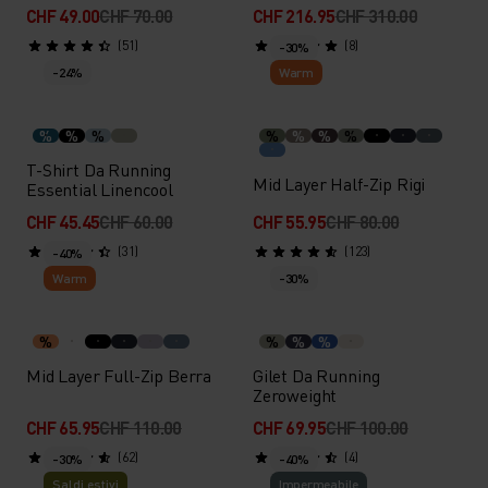
CHF 49.00
CHF 70.00
CHF 216.95
CHF 310.00
(51)
(8)
-30%
-24%
Warm
%
%
%
%
%
%
%
T-Shirt Da Running
Mid Layer Half-Zip Rigi
Essential Linencool
CHF 45.45
CHF 60.00
CHF 55.95
CHF 80.00
(31)
(123)
-40%
Warm
-30%
%
%
%
%
Mid Layer Full-Zip Berra
Gilet Da Running
Zeroweight
CHF 65.95
CHF 110.00
CHF 69.95
CHF 100.00
(62)
(4)
-30%
-40%
Saldi estivi
Impermeabile