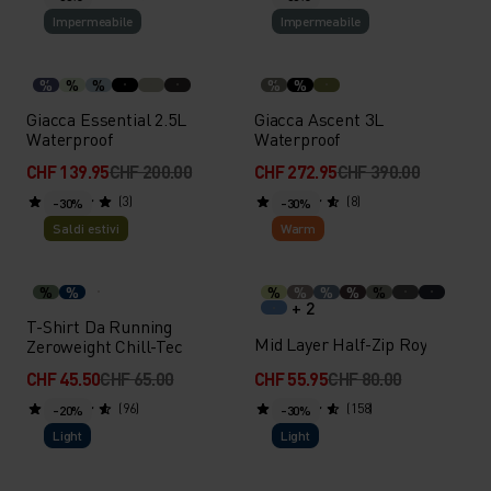
Impermeabile
Impermeabile
%
%
%
%
%
Giacca Essential 2.5L
Giacca Ascent 3L
Waterproof
Waterproof
CHF 139.95
CHF 200.00
CHF 272.95
CHF 390.00
(3)
(8)
-30%
-30%
Saldi estivi
Warm
%
%
%
%
%
%
%
+ 2
T-Shirt Da Running
Mid Layer Half-Zip Roy
Zeroweight Chill-Tec
CHF 45.50
CHF 65.00
CHF 55.95
CHF 80.00
(96)
(158)
-20%
-30%
Light
Light