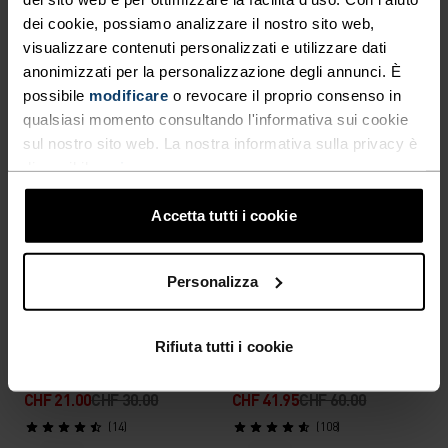
CHF 55.95
CHF 80.00
CHF 47.95
CHF 60.00
dei cookie, possiamo analizzare il nostro sito web,
visualizzare contenuti personalizzati e utilizzare dati
(8)
(14)
-30%
anonimizzati per la personalizzazione degli annunci. È
-30%
Warm
possibile
modificare
o revocare il proprio consenso in
qualsiasi momento consultando l'informativa sui cookie
%
%
%
%
%
%
sul nostro sito web. La nostra informativa sulla privacy è
T-Shirt Da Running X-Alp
Mid Layer Full-Zip Berra
disponibile
qui
.
Trail
CHF 55.95
CHF 80.00
CHF 76.95
CHF 110.00
Accetta tutti i cookie
(4)
(107)
-30%
Saldi estivi
-30%
Personalizza
%
%
%
%
%
%
%
%
%
Rifiuta tutti i cookie
Canotta Da Running
T-Shirt Cardada
Essential
CHF 21.00
CHF 30.00
CHF 41.95
CHF 60.00
(14)
(108)