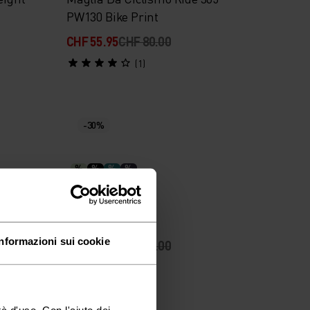
PW130 Bike Print
CHF 55.95
CHF 80.00
(1)
-30%
%
%
%
%
Canotta F-Dry
Informazioni sui cookie
CHF 38.45
CHF 55.00
(75)
à d'uso. Con l'aiuto dei