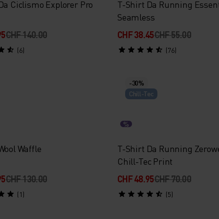
Da Ciclismo Explorer Pro
T-Shirt Da Running Essent
Seamless
95
CHF 140.00
CHF 38.45
CHF 55.00
(6)
(76)
-30%
Chill-Tec
%
Wool Waffle
T-Shirt Da Running Zerow
Chill-Tec Print
95
CHF 130.00
CHF 48.95
CHF 70.00
(1)
(5)