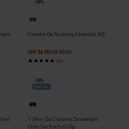
-30%
%
eight
Canotta Da Running Essential 365
CHF 34.95
CHF 50.00
(15)
-30%
Chill-Tec
%
Trail
T-Shirt Da Ciclismo Zeroweight
Chill-Tec Pro Full-Zip