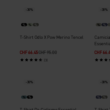
-30%
-30%
%
%
%
%
%
T-Shirt Odlo X Pow Merino Tencel
Camicia
Essentia
CHF 66.45
CHF 95.00
CHF 66.
(3)
-30%
-30%
%
%
%
%
T-Shirt Da Ciclismo Essential
T-Shirt