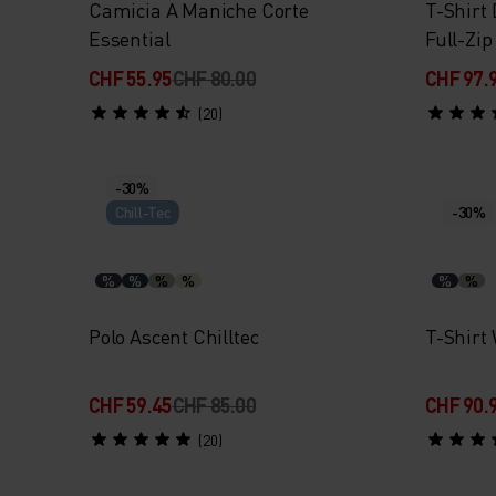
Camicia A Maniche Corte
T-Shirt 
Essential
Full-Zip
CHF 55.95
CHF 80.00
CHF 97.
(20)
-30%
Chill-Tec
-30%
%
%
%
%
%
%
Polo Ascent Chilltec
T-Shirt 
CHF 59.45
CHF 85.00
CHF 90.
(20)