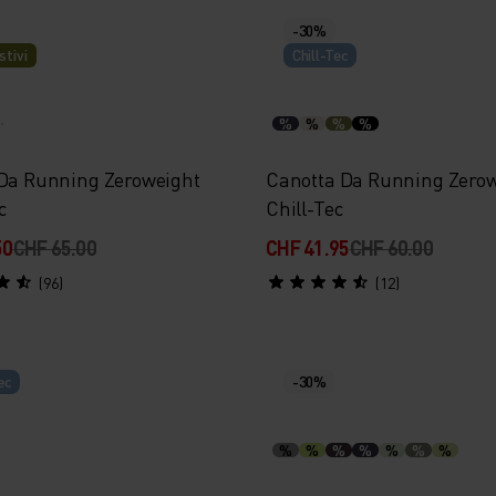
-30%
stivi
Chill-Tec
%
%
%
%
 Da Running Zeroweight
Canotta Da Running Zero
c
Chill-Tec
50
CHF 65.00
CHF 41.95
CHF 60.00
(96)
(12)
ec
-30%
%
%
%
%
%
%
%