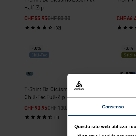
Half-Zip
CHF 55.95
CHF 80.00
CHF 66.
(32)
-30%
-30%
Chill-Tec
Saldi e
%
%
%
T-Shirt Da Ciclismo Zeroweight
Canotta
Chill-Tec Full-Zip
Consenso
CHF 90.95
CHF 130.00
CHF 21.
(5)
Questo sito web utilizza i c
Utilizziamo i cookie per garan