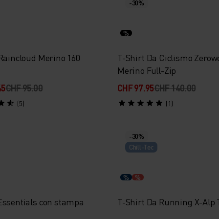
-30%
%
 Raincloud Merino 160
T-Shirt Da Ciclismo Zerow
Merino Full-Zip
45
CHF 95.00
CHF 97.95
CHF 140.00
(5)
(1)
-30%
Chill-Tec
%
%
Essentials con stampa
T-Shirt Da Running X-Alp 