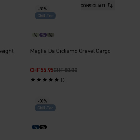
CONSIGLIATI
-30%
Chill-Tec
%
%
%
weight
Maglia Da Ciclismo Gravel Cargo
CHF 55.95
CHF 80.00
(3)
-30%
Chill-Tec
%
%