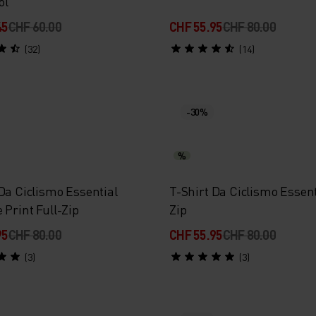
ol
45
CHF 60.00
CHF 55.95
CHF 80.00
(32)
(14)
-30%
%
Da Ciclismo Essential
T-Shirt Da Ciclismo Essent
 Print Full-Zip
Zip
95
CHF 80.00
CHF 55.95
CHF 80.00
(3)
(3)