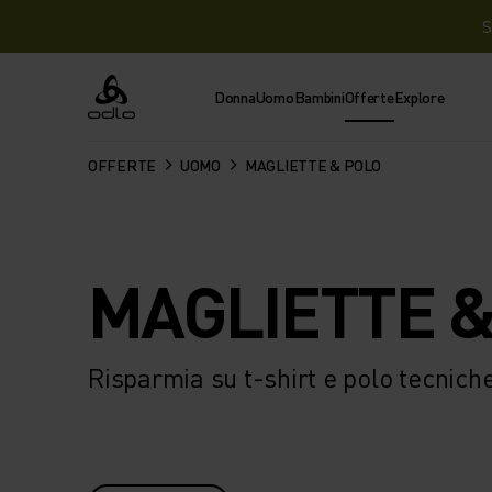
S
Donna
Uomo
Bambini
Offerte
Explore
Odlo
OFFERTE
UOMO
MAGLIETTE & POLO
MAGLIETTE &
Risparmia su t-shirt e polo tecniche 