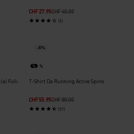
CHF 27.95
CHF 40.00
(5)
-30%
%
%
ial Full-
T-Shirt Da Running Active Spine
CHF 55.95
CHF 80.00
(57)