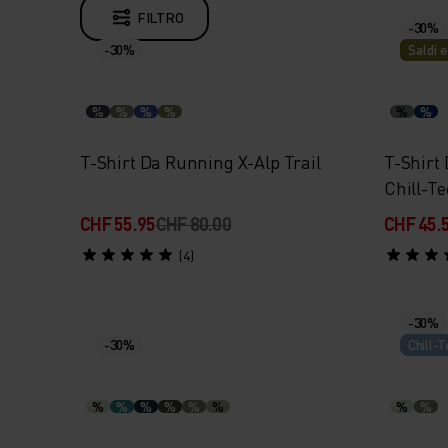
FILTRO
-30%
-30%
Saldi e
%
%
%
%
%
%
T-Shirt Da Running X-Alp Trail
T-Shirt
Chill-Te
CHF 55.95
CHF 80.00
CHF 45.
(4)
-30%
-30%
Chill-T
%
%
%
%
%
%
%
%