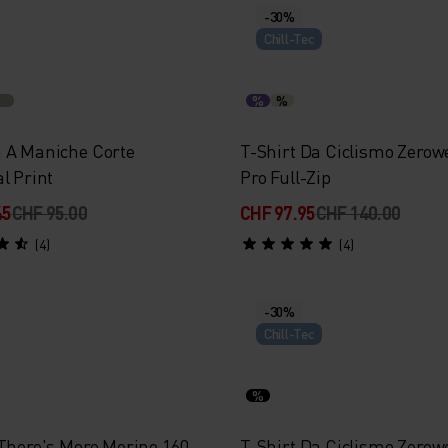
-30%
Chill-Tec
%
%
 A Maniche Corte
T-Shirt Da Ciclismo Zerow
l Print
Pro Full-Zip
45
CHF 95.00
CHF 97.95
CHF 140.00
(4)
(4)
-30%
Chill-Tec
%
 There's More Merino 160
T-Shirt Da Ciclismo Zerow