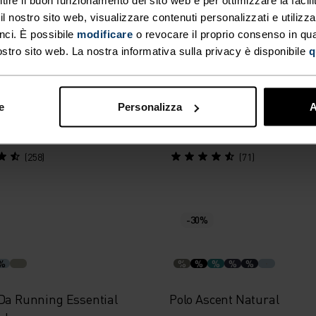
 nostro sito web, visualizzare contenuti personalizzati e utilizza
-30%
nci. È possibile
modificare
o revocare il proprio consenso in q
ostro sito web. La nostra informativa sulla privacy è disponibile
q
%
%
%
%
%
%
%
%
Dry
T-Shirt Da Running X-Alp 
e
Personalizza
A
45
CHF 75.00
CHF 55.95
CHF 80.00
(258)
(71)
-30%
%
%
%
%
%
%
 Da Running Essential
Polo Ascent Natural