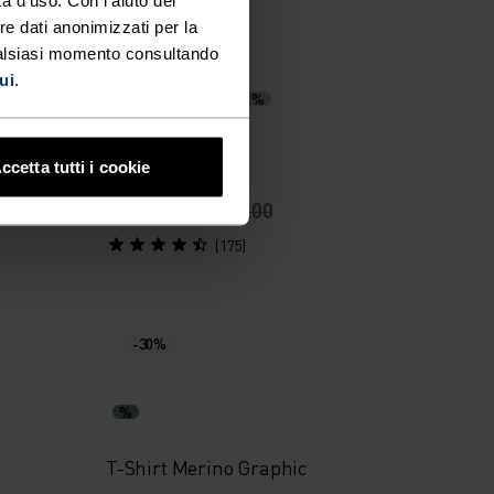
re dati anonimizzati per la
-30%
ualsiasi momento consultando
ui
.
%
%
%
%
%
%
115
Polo Cardada
ccetta tutti i cookie
CHF 48.95
CHF 70.00
(175)
-30%
%
T-Shirt Merino Graphic