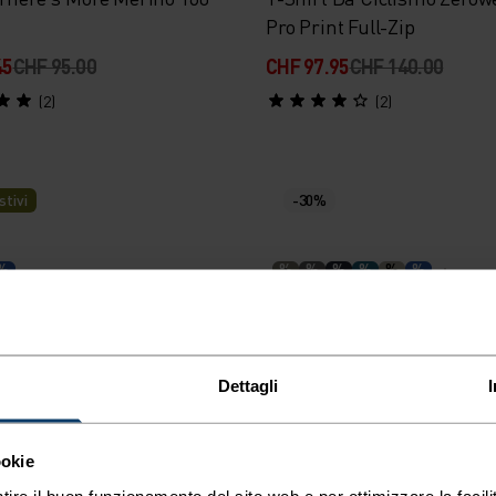
Pro Print Full-Zip
45
CHF 95.00
CHF 97.95
CHF 140.00
(2)
(2)
stivi
-30%
%
%
%
%
%
%
%
 Da Running Essential
T-Shirt Cardada
Dettagli
00
CHF 30.00
CHF 41.95
CHF 60.00
(14)
(108)
ookie
tire il buon funzionamento del sito web e per ottimizzare la facilit