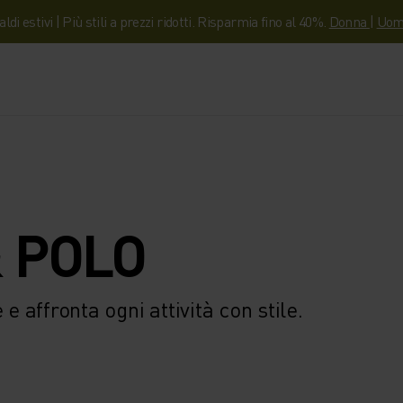
aldi estivi | Più stili a prezzi ridotti. Risparmia fino al 40%.
Donna
|
Uom
 POLO
e affronta ogni attività con stile.