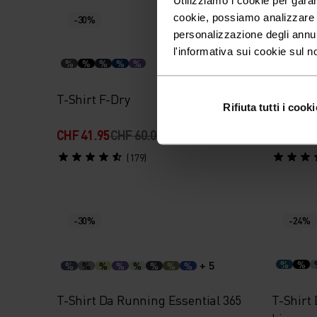
cookie, possiamo analizzare il
-30%
-30%
personalizzazione degli annu
l'informativa sui cookie sul n
%
%
%
%
%
%
%
T-Shirt F-Dry
Polo F-
Rifiuta tutti i cooki
CHF 41.95
CHF 60.00
CHF 52.
(179)
-30%
-24%
+ 5
%
%
%
%
%
%
%
%
%
%
T-Shirt Da Running Essential 365
T-Shirt