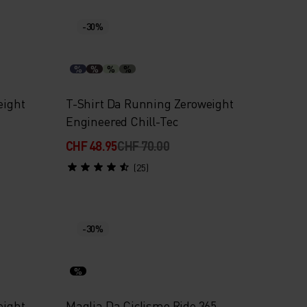
-30%
%
%
%
%
eight
T-Shirt Da Running Zeroweight
Engineered Chill-Tec
CHF 48.95
CHF 70.00
(25)
-30%
%
eight
Maglia Da Ciclismo Ride 365