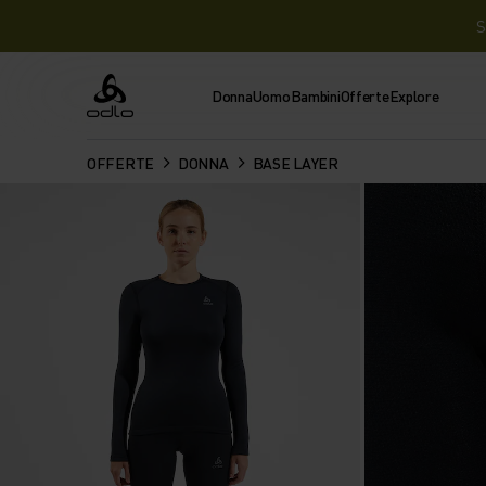
S
Donna
Uomo
Bambini
Offerte
Explore
Odlo
OFFERTE
DONNA
BASE LAYER