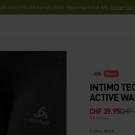
aldi estivi | Più stili a prezzi ridotti. Risparmia fino al 40%.
Donna
|
Uom
-33%
Warm
INTIMO T
ACTIVE WA
CHF 39.95
CHF 
IVA inclusa
Colore: Black