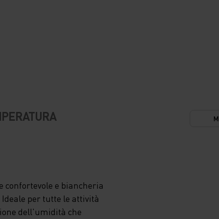
EMPERATURA
M
 confortevole e biancheria
deale per tutte le attività
zione dell'umidità che