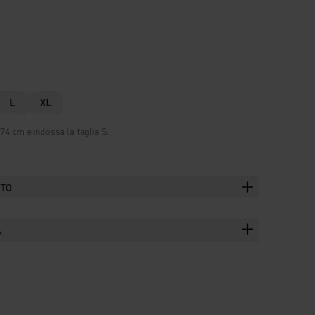
L
XL
74 cm e indossa la taglia S.
TTO
A