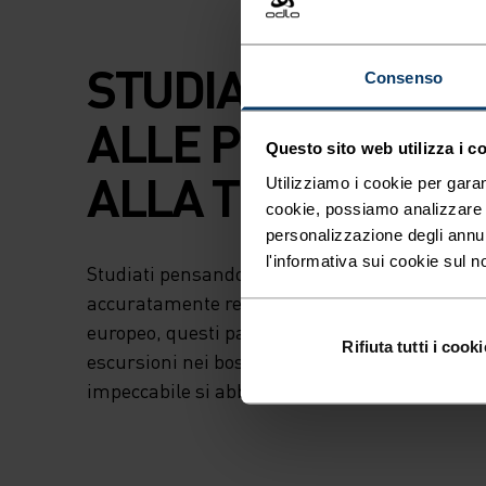
STUDIATI PENSA
Consenso
ALLE PRESTAZION
Questo sito web utilizza i c
ALLA TRASPIRABI
Utilizziamo i cookie per garan
cookie, possiamo analizzare il
personalizzazione degli annu
l'informativa sui cookie sul n
Studiati pensando alle prestazioni e alla traspi
accuratamente realizzati nella fabbrica europ
europeo, questi pantaloni base layer sono perfe
Rifiuta tutti i cooki
escursioni nei boschi o le giornate di sci a Cort
impeccabile si abbina anche una scelta di filati 