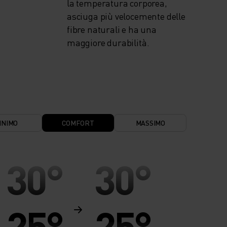
la temperatura corporea,
asciuga più velocemente delle
fibre naturali e ha una
maggiore durabilità.
INIMO
COMFORT
MASSIMO
30°
30°
25°
25°