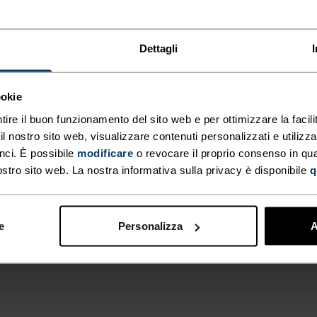
NDO
Dettagli
I E
ookie
LITÀ
tire il buon funzionamento del sito web e per ottimizzare la facilit
 nostro sito web, visualizzare contenuti personalizzati e utilizza
nci. È possibile
modificare
o revocare il proprio consenso in q
ostro sito web. La nostra informativa sulla privacy è disponibile
q
rabilità e
ea di Odlo
tti per le
e
Personalizza
A
ina. Al taglio
riciclati.