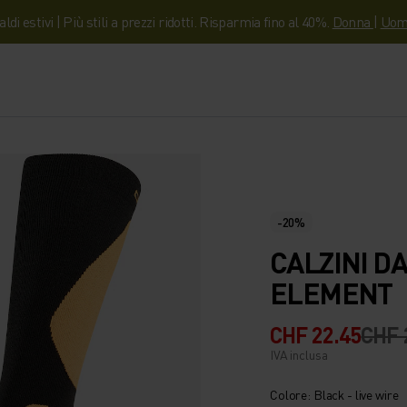
aldi estivi | Più stili a prezzi ridotti. Risparmia fino al 40%.
Donna
|
Uom
-20%
CALZINI D
ELEMENT
CHF 22.45
CHF 
IVA inclusa
Colore: Black - live wire