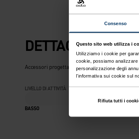
ODLO SONO UN C
INDISPENSABILE 
Consenso
CHI AMA LO SCI. L
DETTAGLI CHE FA
PROTEZIONE
Questo sito web utilizza i c
Utilizziamo i cookie per garan
ZEROSCENT OFFR
cookie, possiamo analizzare il
Accessori progettati per goderti ogni avventura
personalizzazione degli annu
PROPRIETÀ
l'informativa sui cookie sul n
LIVELLO DI ATTIVITÀ
ANTIBATTERICHE
Rifiuta tutti i cooki
COMBATTONO GLI
BASSO
MODERATO
E ASSICURANO U