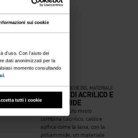
Informazioni sui cookie
à d'uso. Con l'aiuto dei
re dati anonimizzati per la
ualsiasi momento consultando
ui
.
CARATTERISTICHE DEL MATERIALE
OSA ALTA
MISCELA DI ACRILICO E
ccetta tutti i cookie
POLIAMMIDE
Questo tessuto misto
combina l’acrilico, caldo e
soffice come la lana, con la
poliammide, un materiale