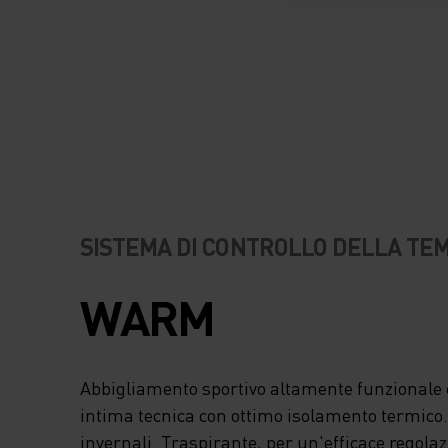
COMFORT OTTIMA
QUANDO SPINGI I 
LIMITI AL MASSIM
QUEST'INVERNO, G
CALORE, COMFORT
PRESTAZIONI MIGL
SISTEMA DI CONTROLLO DELLA T
PARTENDO DAI PIE
WARM
SCEGLI LE CALZE
Abbigliamento sportivo altamente funzionale e
LUNGHE UNISEX A
intima tecnica con ottimo isolamento termico. I
invernali. Traspirante, per un'efficace regola