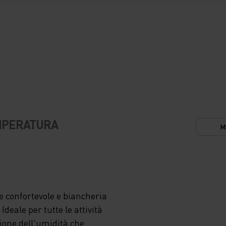
LE
TUOI
O.
ODITI
 E
IORI
EMPERATURA
M
DI,
 confortevole e biancheria
CTIVE
deale per tutte le attività
zione dell'umidità che