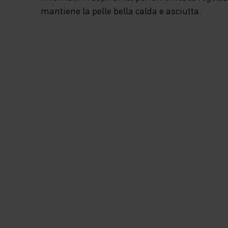
WARM ESSENTIAL
mantiene la pelle bella calda e asciutta.
ODLO.