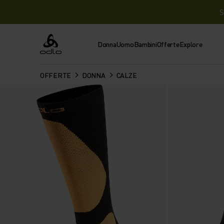
S
Donna
Uomo
Bambini
Offerte
Explore
Odlo
OFFERTE
DONNA
CALZE