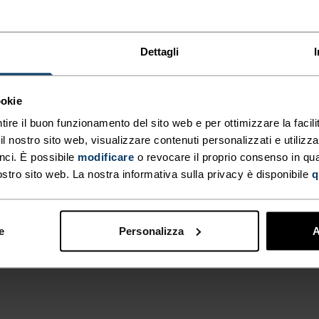
APO
PER
Dettagli
A
NNO LA DIFFERENZA
ookie
tire il buon funzionamento del sito web e per ottimizzare la facilit
E
 nostro sito web, visualizzare contenuti personalizzati e utilizza
.
nci. È possibile
modificare
o revocare il proprio consenso in q
ostro sito web. La nostra informativa sulla privacy è disponibile
q
TIPO DI ATTIVITÀ
 CHE
QUALSIASI C
e
Personalizza
A
INTENSITÀ
 ODORI
ALTO
Sci e snow
N