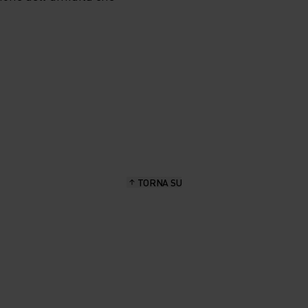
S DI
TORNA SU