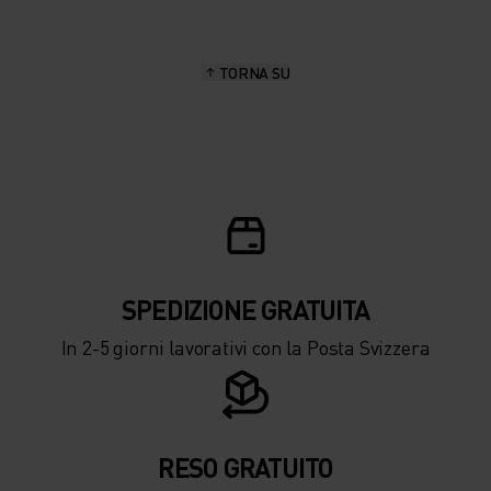
15°
15°
TORNA SU
10°
10°
5°
5°
0°
0°
-5°
-5°
SPEDIZIONE ​​​​​​GRATUITA
In 2-5 giorni lavorativi con la Posta Svizzera
-10°
-10°
-15°
-15°
RESO GRATUITO