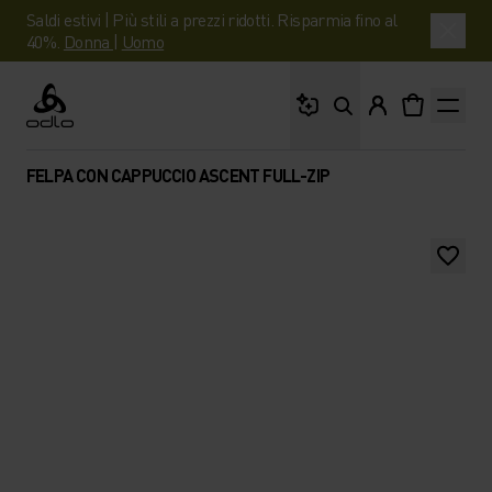
Saldi estivi | Più stili a prezzi ridotti. Risparmia fino al
40%.
Donna
|
Uomo
Cosa stai cercando?
Odlo
FELPA CON CAPPUCCIO ASCENT FULL-ZIP