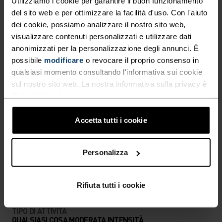
montagna.
Utilizziamo i cookie per garantire il buon funzionamento
del sito web e per ottimizzare la facilità d'uso. Con l'aiuto
dei cookie, possiamo analizzare il nostro sito web,
visualizzare contenuti personalizzati e utilizzare dati
anonimizzati per la personalizzazione degli annunci. È
IN PERFETTA SINTONIA
possibile
modificare
o revocare il proprio consenso in
qualsiasi momento consultando l'informativa sui cookie
sul nostro sito web. La nostra informativa sulla privacy è
Abbigliamento da trekking comodo e versatile per
disponibile
qui
.
accompagnarti a ogni passo.
Accetta tutti i cookie
LIVELLO DI ATTIVITÀ
Personalizza
BASSO
MODERATO
ALTO
Rifiuta tutti i cookie
TIPO DI ATTIVITÀ
QUALSIASI COSA MODERATA INTENSITÀ