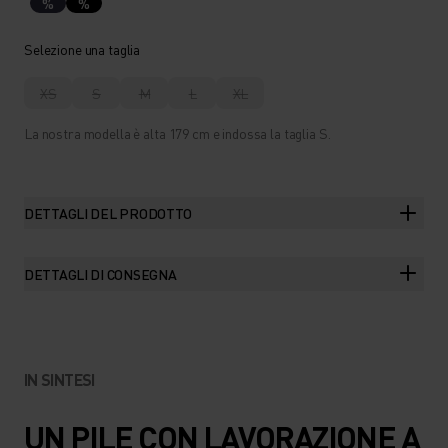
%
%
Selezione una taglia
XS
S
M
L
XL
La nostra modella è alta 179 cm e indossa la taglia S.
DETTAGLI DEL PRODOTTO
DETTAGLI DI CONSEGNA
IN SINTESI
UN PILE CON LAVORAZIONE A