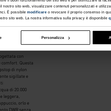
 nostro sito web, visualizzare contenuti personalizzati e utilizza
nci. È possibile
modificare
o revocare il proprio consenso in q
ostro sito web. La nostra informativa sulla privacy è disponibile
q
e
Personalizza
A
ogettata con
 e comfort. Questa
ipstop di nylon
nte sigillate e
ti
qua di 20.000
e leggera,
ppuccio, orlo e
tamento DWR senza