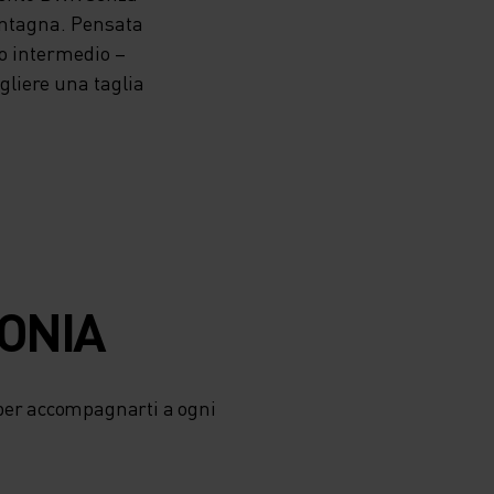
montagna. Pensata
to intermedio –
gliere una taglia
TONIA
per accompagnarti a ogni