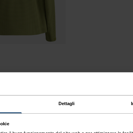
Dettagli
ookie
tire il buon funzionamento del sito web e per ottimizzare la facilit