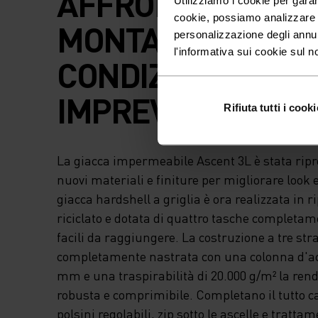
AFFRONTARE LA
cookie, possiamo analizzare il
MONTAGNA IN
personalizzazione degli annu
l'informativa sui cookie sul n
CONDIZIONI
IMPREVEDIBILI.
Rifiuta tutti i cooki
La giacca impermeabile Ascent 3L è stata ripr
nuovi materiali e finiture per migliorare look
giacca hardshell a griglia è ora realizzata in r
riciclato e dotata di quattro tasche completame
facili da raggiungere. La costruzione a tre stra
completamente nastrata con una colonna d'ac
mm e una traspirabilità di 20.000 g/m² la rend
robusta e comprimibile. Completano il tutto ca
polsini regolabili, zip sotto le ascelle e trat