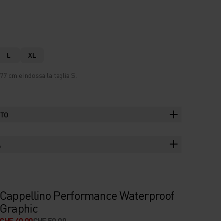
L
XL
77 cm e indossa la taglia S.
TTO
A
Cappellino Performance Waterproof
Graphic
CHF 40.00
CHF 50.00