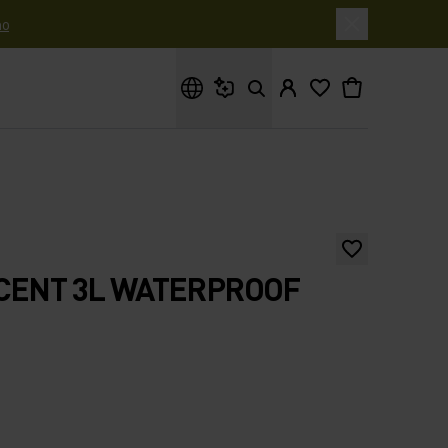
o
Cosa stai cercando?
CENT 3L WATERPROOF