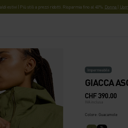
aldi estivi | Più stili a prezzi ridotti. Risparmia fino al 40%.
Donna
|
Uom
Impermeabile
GIACCA AS
CHF 390.00
IVA inclusa
Colore: Guacamole
%