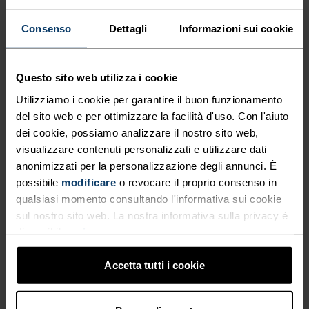
TRASPIRANTI: UNA GIACCA
Consenso
Dettagli
Informazioni sui cookie
ISOLANTE E TRASPIRANTE
NEI PUNTI DI GIUSTI.
Questo sito web utilizza i cookie
Utilizziamo i cookie per garantire il buon funzionamento
La giacca impermeabile ibrida Ascent Wool è
del sito web e per ottimizzare la facilità d'uso. Con l'aiuto
realizzata con filati riciclati per trattenere il calore
dei cookie, possiamo analizzare il nostro sito web,
senza rinunciare alla traspirabilità. Il misto
visualizzare contenuti personalizzati e utilizzare dati
merino e poliestere riciclato, nell’inserto frontale,
anonimizzati per la personalizzazione degli annunci. È
lungo il braccio e all’interno del cappuccio facilita
possibile
modificare
o revocare il proprio consenso in
l’accumulo di calore localizzato, mentre il tessuto
qualsiasi momento consultando l'informativa sui cookie
sul nostro sito web. La nostra informativa sulla privacy è
a reticolo che avvolge gli avambracci, i fianchi e la
disponibile
qui
.
schiena disperde il sudore in eccesso. Porta con te
l’essenziale: infila facilmente il telefono, le chiavi
Accetta tutti i cookie
e tutto quello che ti serve in una delle tre tasche
con zip. Per il massimo rendimento, indossala