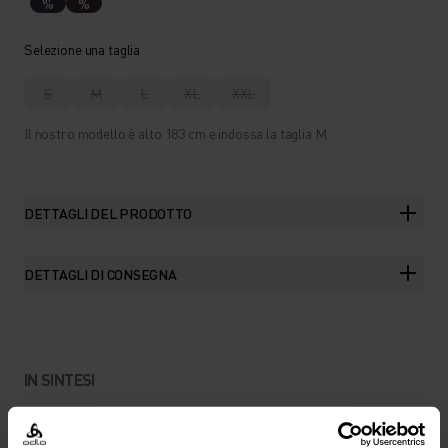
%
%
Selezione una taglia
S
M
L
XL
XXL
Il nostro modello è alto 183 cm e indossa la taglia M.
DETTAGLI DEL PRODOTTO
DETTAGLI DI CONSEGNA
IN SINTESI
LANA MERINO E TESSUTI