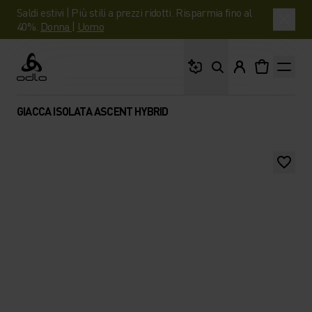
Saldi estivi | Più stili a prezzi ridotti. Risparmia fino al
40%.
Donna
|
Uomo
Cosa stai cercando?
Odlo
GIACCA ISOLATA ASCENT HYBRID